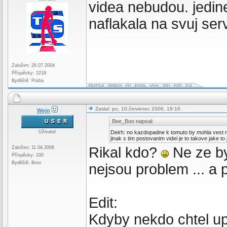
videa nebudou. jedine
naflakala na svuj ser
Založen: 26.07.2004
Příspěvky: 2218
Bydliště: Praha
Zaslal: po, 10.červenec 2006, 19:16
Wejn
Bee_Boo napsal:
Uživatel
Deirh: no kazdopadne k tomuto by mohla vest n
jinak s tim postovanim videi je to takove jake to 
Rikal kdo?
Ne ze by
Založen: 11.04.2006
Příspěvky: 100
Bydliště: Brno
nejsou problem ... a 
Edit:
Kdyby nekdo chtel upl