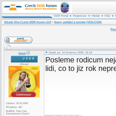
DDR Portal
Registrace
Hledat
FAQ
Obsah fóra Czech DDR forum v3.9
»
Srazy, setkání a turnaje (VSS+CON)
Fes
Zaslal: po, 10.červenec 2006, 18:18
Deirh
Posleme rodicum nejak
Uživatel
lidi, co to jiz rok nepr
Založen: 20.03.2006
Příspěvky: 487
Bydliště: Fala Core,
Entertainment District