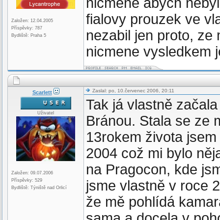
nicmene abych nebyla 
fialovy prouzek ve vl
Založen: 12.04.2005
Příspěvky: 787
nezabil jen proto, ze
Bydliště: Praha 5
nicmene vysledkem je 
Zaslal: po, 10.červenec 2006, 20:11
Scarlett
Tak já vlastně zača
Uživatel
Bránou. Stala se ze
13rokem života jsem
2004 což mi bylo něj
na Pragocon, kde js
Založen: 09.07.2006
Příspěvky: 529
jsme vlastně v roce 
Bydliště: Týniště nad Orlicí
že mě pohlídá kamar
sama a docela v poho