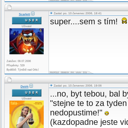
Zaslal: po, 10.červenec 2006, 18:41
Scarlett
super....sem s tím!
Uživatel
Založen: 09.07.2006
Příspěvky: 529
Bydliště: Týniště nad Orlicí
Zaslal: po, 10.červenec 2006, 19:06
Deirh
...no, byt tebou, bal 
Uživatel
"stejne te to za tyde
nedopustime!"
(kazdopadne jeste vid