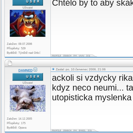
Chtělo by to aby skák
Uživatel
Založen: 09.07.2006
Příspěvky: 529
Bydliště: Týniště nad Orlicí
Zaslal: po, 10.červenec 2006, 21:06
DAMNED
ackoli si vzdycky ri
Uživatel
kdyz neco neumi... ta
utopisticka myslenka
Založen: 14.12.2005
Příspěvky: 175
Bydliště: Opava