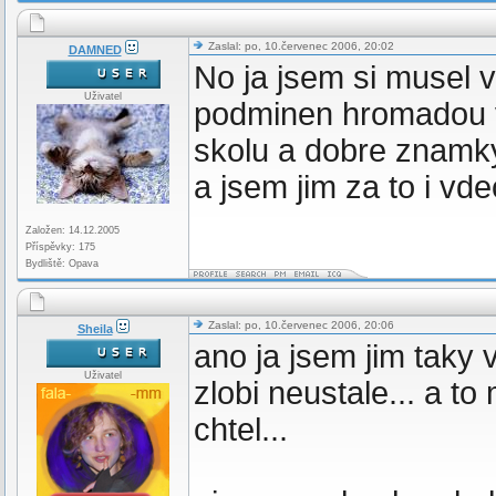
Zaslal: po, 10.červenec 2006, 20:02
DAMNED
No ja jsem si musel v
Uživatel
podminen hromadou ve
skolu a dobre znamky.
a jsem jim za to i vde
Založen: 14.12.2005
Příspěvky: 175
Bydliště: Opava
Zaslal: po, 10.červenec 2006, 20:06
Sheila
ano ja jsem jim taky
Uživatel
zlobi neustale... a t
chtel...