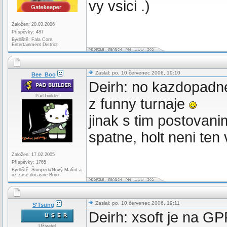
vy vsici .)
Založen: 20.03.2006
Příspěvky: 487
Bydliště: Fala Core,
Entertainment District
Zaslal: po, 10.červenec 2006, 19:10
Bee_Boo
Deirh: no kazdopadne
Pad builder
z funny turnaje
jinak s tim postovanim
spatne, holt neni ten 
Založen: 17.02.2005
Příspěvky: 1765
Bydliště: Šumperk/Nový Malín/ a
uz zase docasne Brno
Zaslal: po, 10.červenec 2006, 19:11
S'Tsung
Deirh: xsoft je na GP
Uživatel