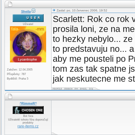
Zaslal: po, 10.červenec 2006, 19:52
Sheila
Scarlett: Rok co rok 
Uživatel
prosila loni, ze na m
to hezky nebylo... ze
to predstavuju no...
aby me pousteli po Pr
tom zas tak spatne jso
Založen: 12.04.2005
Příspěvky: 787
jak neskutecne me st
Bydliště: Praha 5
^RimmeR^
Bot fora
Uživatelé tohoto fóra doporučují
produkty
rare-items.cz