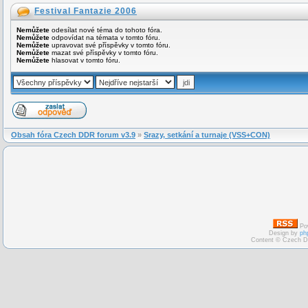
Festival Fantazie 2006
Nemůžete
odesílat nové téma do tohoto fóra.
Nemůžete
odpovídat na témata v tomto fóru.
Nemůžete
upravovat své příspěvky v tomto fóru.
Nemůžete
mazat své příspěvky v tomto fóru.
Nemůžete
hlasovat v tomto fóru.
Obsah fóra Czech DDR forum v3.9
»
Srazy, setkání a turnaje (VSS+CON)
Po
Design by
ph
Content © Czech D