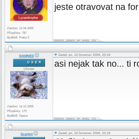
jeste otravovat na for
Založen: 12.04.2005
Příspěvky: 787
Bydliště: Praha 5
Zaslal: po, 10.červenec 2006, 20:16
DAMNED
asi nejak tak no... ti 
Uživatel
Založen: 14.12.2005
Příspěvky: 175
Bydliště: Opava
Zaslal: po, 10.červenec 2006, 20:18
Scarlett