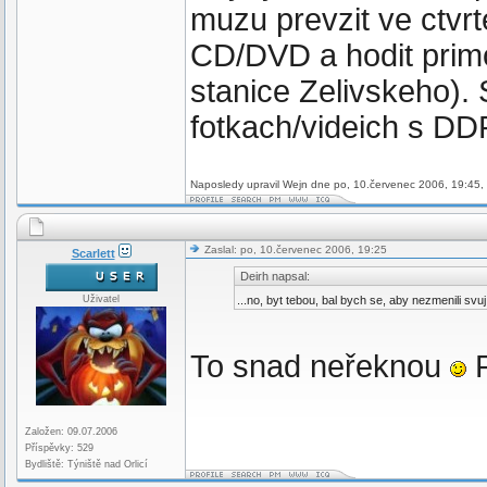
muzu prevzit ve ctvr
CD/DVD a hodit prim
stanice Zelivskeho)
fotkach/videich s D
Naposledy upravil Wejn dne po, 10.červenec 2006, 19:45, 
Zaslal: po, 10.červenec 2006, 19:25
Scarlett
Deirh napsal:
Uživatel
...no, byt tebou, bal bych se, aby nezmenili sv
To snad neřeknou
P
Založen: 09.07.2006
Příspěvky: 529
Bydliště: Týniště nad Orlicí