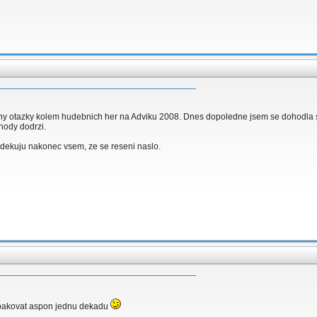
ny otazky kolem hudebnich her na Adviku 2008. Dnes dopoledne jsem se dohodla s
hody dodrzi.
a, dekuju nakonec vsem, ze se reseni naslo.
opakovat aspon jednu dekadu