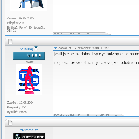
Založen: 07.09.2005
Příspěvky: 9
Bydliště: Pohoří 20, dobruška
518 01
Zaslal: čt, 17.červenec 2008, 10:52
S'Tsung
jestli jste se tak dohodli vy ctyri aniz byste se na ne
Uživatel
moje stanovisko oficialni je takove, ze nedodrzena
Založen: 26.07.2004
Příspěvky: 2218
Bydliště: Praha
^RimmeR^