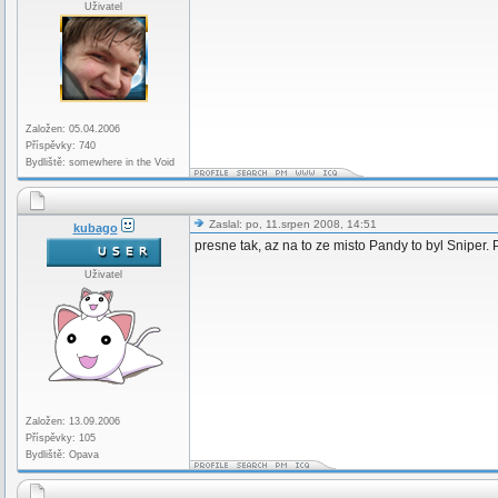
Uživatel
Založen: 05.04.2006
Příspěvky: 740
Bydliště: somewhere in the Void
Zaslal: po, 11.srpen 2008, 14:51
kubago
presne tak, az na to ze misto Pandy to byl Sniper.
Uživatel
Založen: 13.09.2006
Příspěvky: 105
Bydliště: Opava