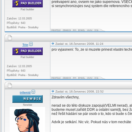
prekvapeni ano, ovsem ne jako supernova. VSECHNY
si sesynchronizujes svuj system dle referencniho 
Pad builder
Založen: 12.03.2005
Příspěvky: 643
Bydliště: Praha - Stodulky
Zaslal: st, 16.červenec 2008, 11:24
Trin
pro vyjasneni: To, ze si muzete prinest vlastni tec
Pad builder
Založen: 12.03.2005
Příspěvky: 643
Bydliště: Praha - Stodulky
Zaslal: st, 16.červenec 2008, 22:52
trilenid
Zdravím všechny,
Newbie
nerad se do této diskuze zapojuji(VELMI nerad), ale
budeme muset zařídit DDR a ostatní sami(tj, bez ž
než řešit hádání se pár osob o to, kdo si bude s čím
Advík je setkání. Nic víc. Pokud nás v tom nechát