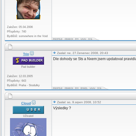
Založen: 05.04.2006
Příspěvky: 740
Bydliště: somewhere in the Void
Zaslal: ne, 27.červenec 2008, 20:43
Trin
Dle dohody se Sts a Nxem jsem updatoval pravidl
Pad builder
Založen: 12.03.2005
Příspěvky: 643
Bydliště: Praha - Stodulky
Zaslal: so, 9.srpen 2008, 10:52
Cloud
Výsledky ?
Uživatel