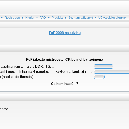
Registrace
Hledat
FAQ
Pravidla
Seznam uživatelů
Uživatelské skupiny
FoF 2008 na adviku
FoF jakozto mistrovstvi CR by mel byt zejmena
 na zahranicni turnaje v DDR, ITG, ...
rani tanecnich her na 4 panelech nezavisle na konkretni hre
 (napiste do threadu)
Celkem hlasů : 7
 proti.