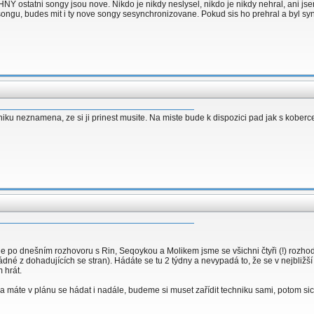
 ostatni songy jsou nove. Nikdo je nikdy neslysel, nikdo je nikdy nehral, ani jse
songu, budes mit i ty nove songy sesynchronizovane. Pokud sis ho prehral a byl sy
hniku neznamena, ze si ji prinest musite. Na miste bude k dispozici pad jak s koberc
 po dnešním rozhovoru s Rin, Seqoykou a Molikem jsme se všichni čtyři (!) rozhodli k
ádné z dohadujících se stran). Hádáte se tu 2 týdny a nevypadá to, že se v nejbli
 hrát.
e a máte v plánu se hádat i nadále, budeme si muset zařídit techniku sami, potom s