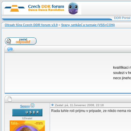
DDR Portal
Obsah fóra Czech DDR forum v3.9
»
Srazy, setkání a turnaje (VSS+CON)
kvalifikaci
soutezi v h
neco jineho
Zaslal: pá, 11.červenec 2008, 22:18
Seqoy
Rada tuhle roli prijmu v pripade, ze nikdo nema nic
Uživatel