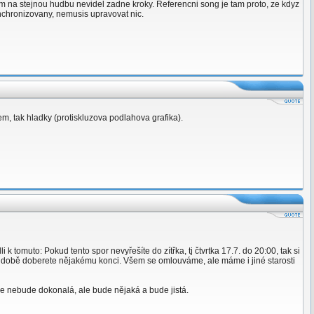
m na stejnou hudbu nevidel zadne kroky. Referencni song je tam proto, ze kdyz
nchronizovany, nemusis upravovat nic.
em, tak hladky (protiskluzova podlahova grafika).
 tomuto: Pokud tento spor nevyřešíte do zítřka, tj čtvrtka 17.7. do 20:00, tak si
žší době doberete nějakému konci. Všem se omlouváme, ale máme i jiné starosti
ice nebude dokonalá, ale bude nějaká a bude jistá.