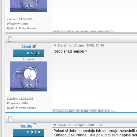
Založen: 14.03.2005
Příspěvky: 2916
Bydliště: Praha Prosek
Zaslal: ne, 10.srpen 2008, 20:30
Cloud
Nebo snad nejsou ?
Uživatel
Založen: 14.03.2005
Příspěvky: 2916
Bydliště: Praha Prosek
Zaslal: ne, 10.srpen 2008, 22:07
NX-306
Pokud si dobre pamatuju tak se turnaje zucastnili
Kubago, pak Panda... ale pokud to sem napise nekd