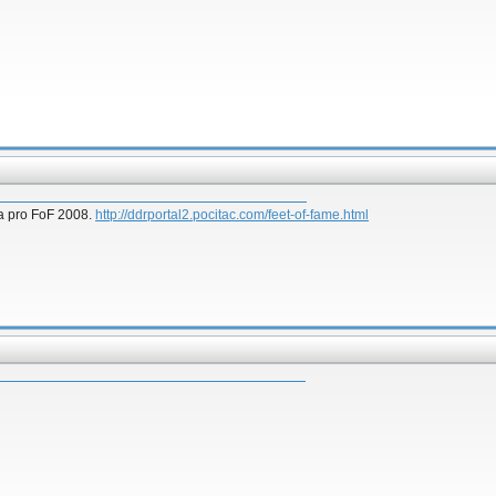
a pro FoF 2008.
http://ddrportal2.pocitac.com/feet-of-fame.html