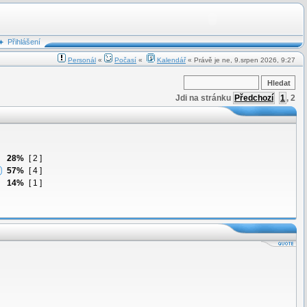
Přihlášení
Personál
«
Počasí
«
Kalendář
« Právě je ne, 9.srpen 2026, 9:27
Jdi na stránku
Předchozí
1
,
2
28%
[ 2 ]
57%
[ 4 ]
14%
[ 1 ]