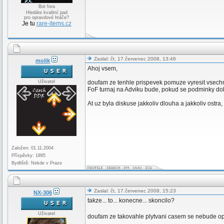
Bot fora
Hledáte kvalitní pad
pro opravdové hráče?
Je tu
rare-items.cz
Zaslal: čt, 17.červenec 2008, 13:46
molik
Ahoj vsem,
Uživatel
doufam ze tenhle prispevek pomuze vyresit vsech
FoF turnaj na Adviku bude, pokud se podminky do
At uz byla diskuse jakkoliv dlouha a jakkoliv ostr
Založen: 01.11.2004
Příspěvky: 1895
Bydliště: Nekde v Praze
Zaslal: čt, 17.červenec 2008, 15:23
NX-306
takze... to... konecne... skoncilo?
Uživatel
doufam ze takovahle plytvani casem se nebude 