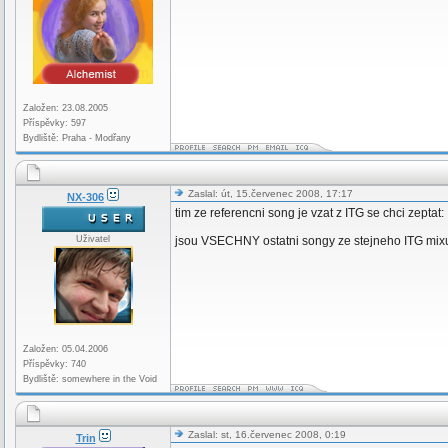
Založen: 23.08.2005
Příspěvky: 597
Bydliště: Praha - Modřany
Zaslal: út, 15.červenec 2008, 17:17
NX-306
tim ze referencni song je vzat z ITG se chci zeptat:
Uživatel
jsou VSECHNY ostatni songy ze stejneho ITG mixu
Založen: 05.04.2006
Příspěvky: 740
Bydliště: somewhere in the Void
Zaslal: st, 16.červenec 2008, 0:19
Trin