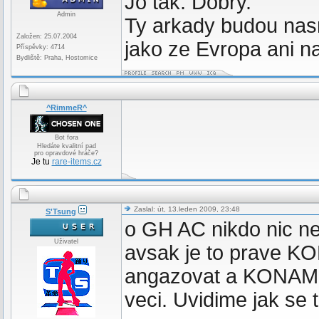
Jo tak. Dobry.
Admin
Ty arkady budou nas
Založen: 25.07.2004
jako ze Evropa ani 
Příspěvky: 4714
Bydliště: Praha, Hostomice
^RimmeR^
Bot fora
Hledáte kvalitní pad
pro opravdové hráče?
Je tu
rare-items.cz
Zaslal: út, 13.leden 2009, 23:48
S'Tsung
o GH AC nikdo nic ne
Uživatel
avsak je to prave K
angazovat a KONAMI 
veci. Uvidime jak se