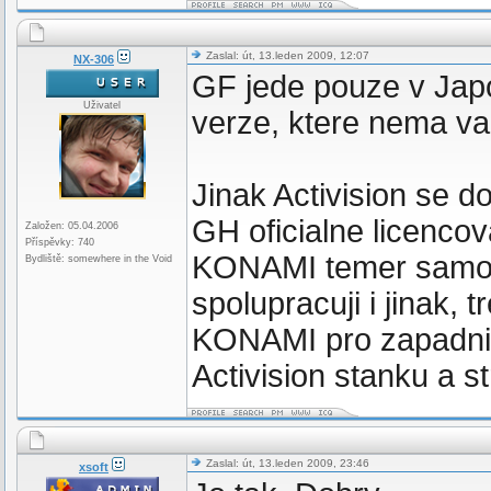
Zaslal: út, 13.leden 2009, 12:07
NX-306
GF jede pouze v Jap
Uživatel
verze, ktere nema va
Jinak Activision se 
GH oficialne licenc
Založen: 05.04.2006
Příspěvky: 740
KONAMI temer samost
Bydliště: somewhere in the Void
spolupracuji i jinak,
KONAMI pro zapadni 
Activision stanku a s
Zaslal: út, 13.leden 2009, 23:46
xsoft