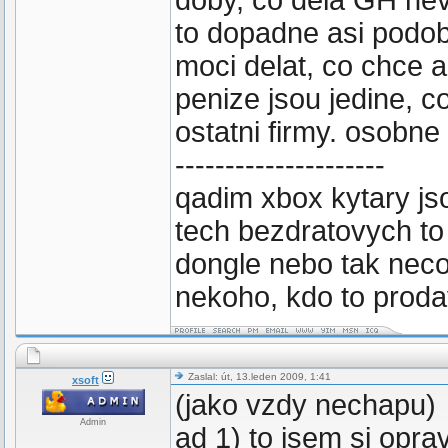
doby, co dela GH nev
to dopadne asi podob
moci delat, co chce 
penize jsou jedine, co
ostatni firmy. osobne l
---------------------
qadim xbox kytary jso
tech bezdratovych t
dongle nebo tak neco
nekoho, kdo to proda
Zaslal: út, 13.leden 2009, 1:41
xsoft
(jako vzdy nechapu)
Admin
ad 1) to jsem si opr