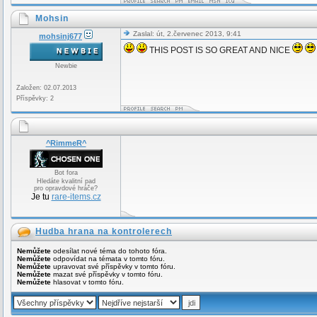
Mohsin
Zaslal: út, 2.červenec 2013, 9:41
mohsinj677
THIS POST IS SO GREAT AND NICE
Newbie
Založen: 02.07.2013
Příspěvky: 2
^RimmeR^
Bot fora
Hledáte kvalitní pad
pro opravdové hráče?
Je tu
rare-items.cz
Hudba hrana na kontrolerech
Nemůžete
odesílat nové téma do tohoto fóra.
Nemůžete
odpovídat na témata v tomto fóru.
Nemůžete
upravovat své příspěvky v tomto fóru.
Nemůžete
mazat své příspěvky v tomto fóru.
Nemůžete
hlasovat v tomto fóru.