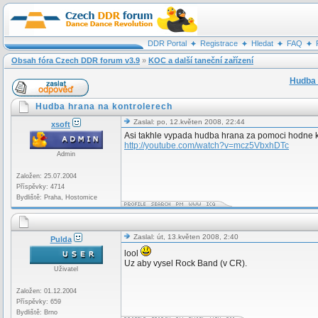
DDR Portal
Registrace
Hledat
FAQ
Obsah fóra Czech DDR forum v3.9
»
KOC a další taneční zařízení
Hudba 
Hudba hrana na kontrolerech
Zaslal: po, 12.květen 2008, 22:44
xsoft
Asi takhle vypada hudba hrana za pomoci hodne k
http://youtube.com/watch?v=mcz5VbxhDTc
Admin
Založen: 25.07.2004
Příspěvky: 4714
Bydliště: Praha, Hostomice
Zaslal: út, 13.květen 2008, 2:40
Pulda
lool
Uz aby vysel Rock Band (v CR).
Uživatel
Založen: 01.12.2004
Příspěvky: 659
Bydliště: Brno