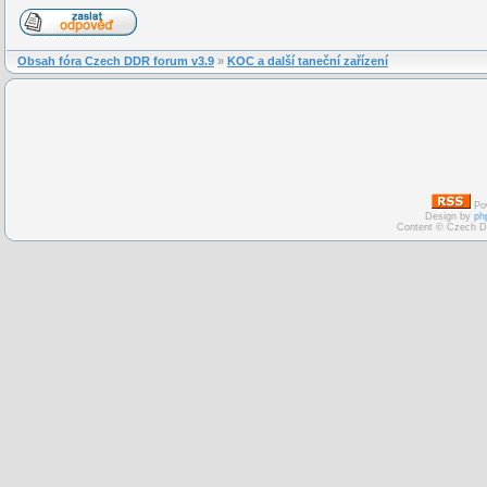
Obsah fóra Czech DDR forum v3.9
»
KOC a další taneční zařízení
Po
Design by
ph
Content © Czech D