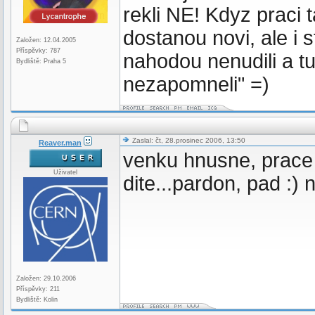
rekli NE! Kdyz praci 
dostanou novi, ale i s
Založen: 12.04.2005
Příspěvky: 787
nahodou nenudili a tu 
Bydliště: Praha 5
nezapomneli" =)
Zaslal: čt, 28.prosinec 2006, 13:50
Reaver.man
venku hnusne, prace s
Uživatel
dite...pardon, pad :) 
Založen: 29.10.2006
Příspěvky: 211
Bydliště: Kolin