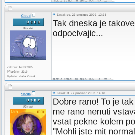
Zaslal: po, 25.prosinec 2006, 13:53
Cloud
Tak dneska je takove 
Uživatel
odpocivajic...
Založen: 14.03.2005
Příspěvky: 2916
Bydliště: Praha Prosek
Zaslal: st, 27.prosinec 2006, 14:18
Sheila
Dobre rano! To je ta
Uživatel
me rano nenuti vstav
vstat pekne kolem pol
"Mohli jste mit norma