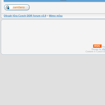
Obsah fóra Czech DDR forum v3.9
»
Mimo mísu
Po
Design by
ph
Content © Czech D