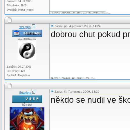
Založen: 14.03.2005
Příspěvky: 2916
Bydliště: Praha Prosek
Zaslal: po, 4.prosinec 2006, 14:24
Yzergin
dobrou chut pokud p
kalenDDRářník
Založen: 09.07.2006
Příspěvky: 423
Bydliště: Pardubice
Zaslal: čt, 7.prosinec 2006, 13:29
Scarlett
někdo se nudil ve šk
Uživatel