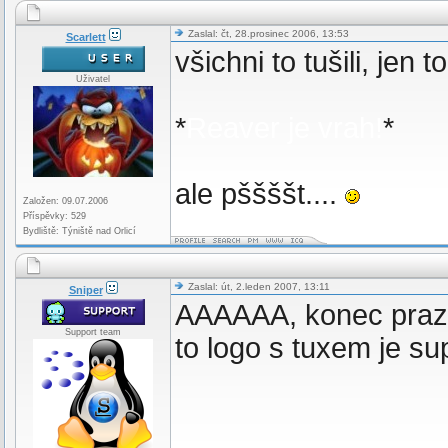
Zaslal: čt, 28.prosinec 2006, 13:53
Scarlett
všichni to tušili, jen t
Uživatel
*
Reaver je vrah!
*
ale pššššt....
Založen: 09.07.2006
Příspěvky: 529
Bydliště: Týniště nad Orlicí
Zaslal: út, 2.leden 2007, 13:11
Sniper
AAAAAA, konec prazdn
Support team
to logo s tuxem je su