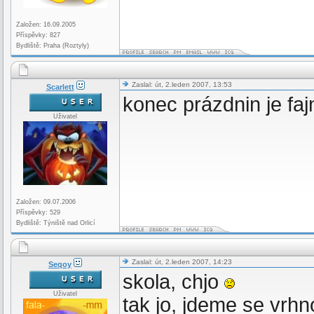
Založen: 16.09.2005
Příspěvky: 827
Bydliště: Praha (Roztyly)
Zaslal: út, 2.leden 2007, 13:53
Scarlett
konec prázdnin je faj
Uživatel
Založen: 09.07.2006
Příspěvky: 529
Bydliště: Týniště nad Orlicí
Zaslal: út, 2.leden 2007, 14:23
Seqoy
skola, chjo
Uživatel
tak jo, jdeme se vrhn