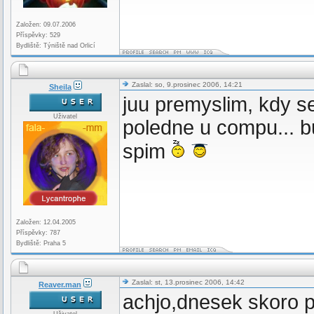
Založen: 09.07.2006
Příspěvky: 529
Bydliště: Týniště nad Orlicí
Zaslal: so, 9.prosinec 2006, 14:21
Sheila
juu premyslim, kdy s
Uživatel
poledne u compu... b
spim
Založen: 12.04.2005
Příspěvky: 787
Bydliště: Praha 5
Zaslal: st, 13.prosinec 2006, 14:42
Reaver.man
achjo,dnesek skoro pr