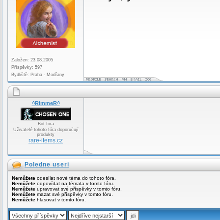
Založen: 23.08.2005
Příspěvky: 597
Bydliště: Praha - Modřany
^RimmeR^
Bot fora
Uživatelé tohoto fóra doporučují
produkty
rare-items.cz
Poledne useri
Nemůžete
odesílat nové téma do tohoto fóra.
Nemůžete
odpovídat na témata v tomto fóru.
Nemůžete
upravovat své příspěvky v tomto fóru.
Nemůžete
mazat své příspěvky v tomto fóru.
Nemůžete
hlasovat v tomto fóru.