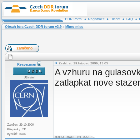
DDR Portal
Registrace
Hledat
FAQ
Obsah fóra Czech DDR forum v3.9
»
Mimo mísu
Zaslal: st, 29.listopad 2006, 13:05
Reaver.man
A vzhuru na gulasov
Uživatel
zatlapkat nove staze
Založen: 29.10.2006
Příspěvky: 211
Bydliště: Kolin