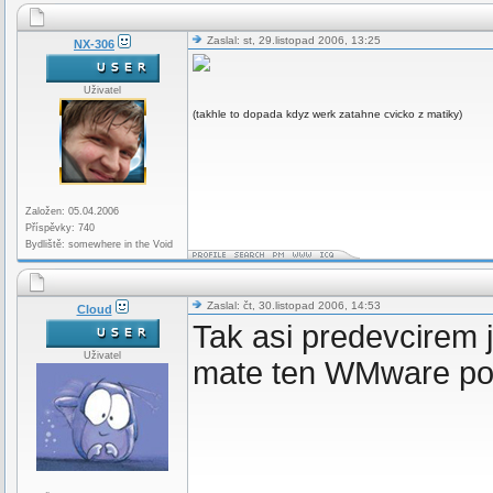
Zaslal: st, 29.listopad 2006, 13:25
NX-306
Uživatel
(takhle to dopada kdyz werk zatahne cvicko z matiky)
Založen: 05.04.2006
Příspěvky: 740
Bydliště: somewhere in the Void
Zaslal: čt, 30.listopad 2006, 14:53
Cloud
Tak asi predevcirem j
Uživatel
mate ten WMware po r