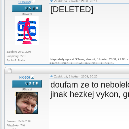
Zaslal: pá, 2.květen 2008, 20:16
S'Tsung
[DELETED]
Uživatel
Založen: 26.07.2004
Příspěvky: 2218
Naposledy upravil S'Tsung dne út, 6.květen 2008, 21:08, c
Bydliště: Praha
Zaslal: pá, 2.květen 2008, 20:25
NX-306
doufam ze to nebolel
Uživatel
jinak hezkej vykon, g
Založen: 05.04.2006
Příspěvky: 740