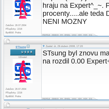
hraju na Expert^_~. 
procenty.....ale ted
NENI MOZNY
Založen: 26.07.2004
Příspěvky: 2218
Bydliště: Praha
Zaslal: út, 29.duben 2008, 17:20
S'Tsung
STsung byl znovu ma
Uživatel
na rozdil 0.00 Exper
Založen: 26.07.2004
Příspěvky: 2218
Bydliště: Praha