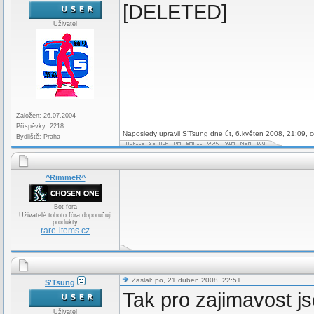
[DELETED]
Uživatel
Založen: 26.07.2004
Příspěvky: 2218
Naposledy upravil S'Tsung dne út, 6.květen 2008, 21:09, c
Bydliště: Praha
^RimmeR^
Bot fora
Uživatelé tohoto fóra doporučují
produkty
rare-items.cz
Zaslal: po, 21.duben 2008, 22:51
S'Tsung
Tak pro zajimavost js
Uživatel