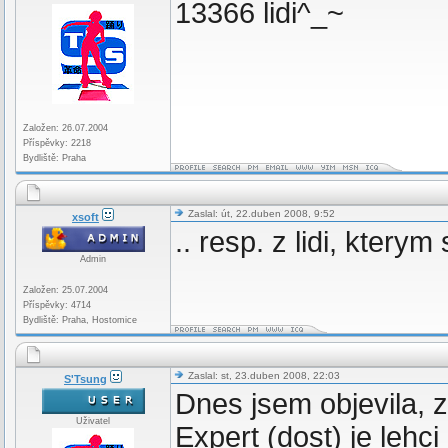
13366 lidi^_~
Založen: 26.07.2004
Příspěvky: 2218
Bydliště: Praha
Zaslal: út, 22.duben 2008, 9:52
xsoft
.. resp. z lidi, kter
Admin
Založen: 25.07.2004
Příspěvky: 4714
Bydliště: Praha, Hostomice
Zaslal: st, 23.duben 2008, 22:03
S'Tsung
Dnes jsem objevila, 
Uživatel
Expert (dost) je lehc