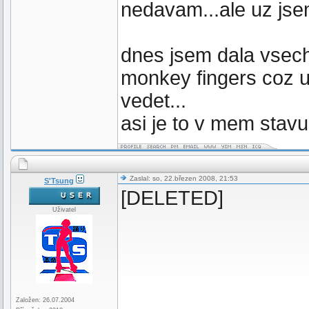
nedavam...ale uz jse
dnes jsem dala vsech
monkey fingers coz u
vedet...
asi je to v mem stav
Zaslal: so, 22.březen 2008, 21:53
S'Tsung
[DELETED]
Uživatel
Založen: 26.07.2004