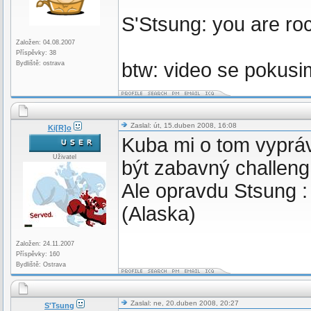
S'Stsung: you are ro
Založen: 04.08.2007
Příspěvky: 38
btw: video se pokusim
Bydliště: ostrava
Zaslal: út, 15.duben 2008, 16:08
Ki[R]o
Kuba mi o tom vypráv
Uživatel
být zabavný challeng.
Ale opravdu Stsung :
(Alaska)
Založen: 24.11.2007
Příspěvky: 160
Bydliště: Ostrava
Zaslal: ne, 20.duben 2008, 20:27
S'Tsung