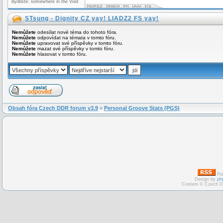
Bydliště: somewhere in the Void
STsung - Dignity CZ yay! LIADZ2 FS yay!
Nemůžete
odesílat nové téma do tohoto fóra.
Nemůžete
odpovídat na témata v tomto fóru.
Nemůžete
upravovat své příspěvky v tomto fóru.
Nemůžete
mazat své příspěvky v tomto fóru.
Nemůžete
hlasovat v tomto fóru.
Obsah fóra Czech DDR forum v3.9
»
Personal Groove Stats (PGS)
Po
Design by
ph
Content © Czech D