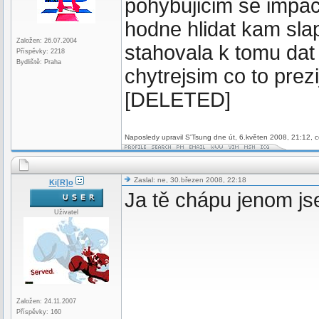
pohybujicim se impac
hodne hlidat kam slap
Založen: 26.07.2004
stahovala k tomu da
Příspěvky: 2218
Bydliště: Praha
chytrejsim co to prezi
[DELETED]
Naposledy upravil S'Tsung dne út, 6.květen 2008, 21:12, c
Zaslal: ne, 30.březen 2008, 22:18
Ki[R]o
Ja tě chápu jenom jse
Uživatel
Založen: 24.11.2007
Příspěvky: 160