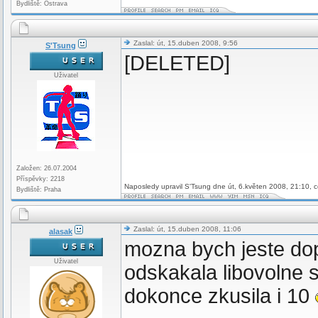
Bydliště: Ostrava
Zaslal: út, 15.duben 2008, 9:56
S'Tsung
[DELETED]
Uživatel
Založen: 26.07.2004
Příspěvky: 2218
Naposledy upravil S'Tsung dne út, 6.květen 2008, 21:10, c
Bydliště: Praha
Zaslal: út, 15.duben 2008, 11:06
alasak
mozna bych jeste dop
Uživatel
odskakala libovolne 
dokonce zkusila i 10