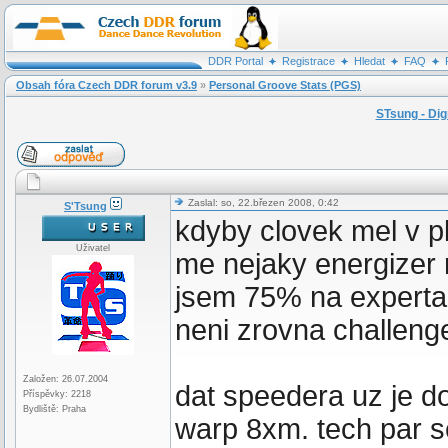
DDR Portal
Registrace
Hledat
FAQ
Obsah fóra Czech DDR forum v3.9
»
Personal Groove Stats (PGS)
STsung - Dig
Zaslal: so, 22.březen 2008, 0:42
S'Tsung
kdyby clovek mel v pl
Uživatel
me nejaky energizer n
jsem 75% na experta a
neni zrovna challeng
Založen: 26.07.2004
dat speedera uz je d
Příspěvky: 2218
Bydliště: Praha
warp 8xm. tech par 