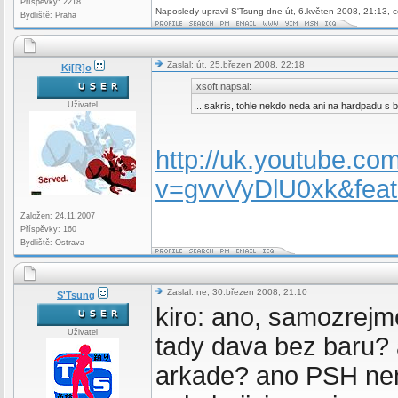
Příspěvky: 2218
Naposledy upravil S'Tsung dne út, 6.květen 2008, 21:13, c
Bydliště: Praha
Zaslal: út, 25.březen 2008, 22:18
Ki[R]o
xsoft napsal:
Uživatel
... sakris, tohle nekdo neda ani na hardpadu s
http://uk.youtube.co
v=gvvVyDlU0xk&feat
Založen: 24.11.2007
Příspěvky: 160
Bydliště: Ostrava
Zaslal: ne, 30.březen 2008, 21:10
S'Tsung
kiro: ano, samozrejme,
Uživatel
tady dava bez baru? a 
arkade? ano PSH neni