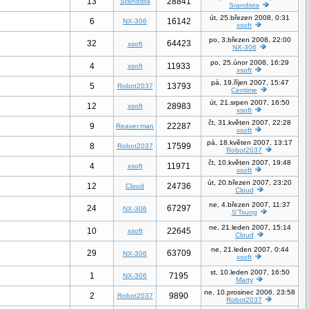
13
28841
Srandista
Srandista
út, 25.březen 2008, 0:31
6
16142
NX-306
xsoft
po, 3.březen 2008, 22:00
32
64423
xsoft
NX-306
po, 25.únor 2008, 16:29
4
11933
xsoft
xsoft
pá, 19.říjen 2007, 15:47
5
13793
Robot2037
Centime
út, 21.srpen 2007, 16:50
12
28983
xsoft
xsoft
čt, 31.květen 2007, 22:28
9
22287
Reaver.man
xsoft
pá, 18.květen 2007, 13:17
8
17599
Robot2037
Robot2037
čt, 10.květen 2007, 19:48
4
11971
xsoft
xsoft
út, 20.březen 2007, 23:20
12
24736
Cloud
Cloud
ne, 4.březen 2007, 11:37
24
67297
NX-306
S'Tsung
ne, 21.leden 2007, 15:14
10
22645
xsoft
Cloud
ne, 21.leden 2007, 0:44
29
63709
NX-306
xsoft
st, 10.leden 2007, 16:50
1
7195
NX-306
Marty
ne, 10.prosinec 2006, 23:58
2
9890
Robot2037
Robot2037