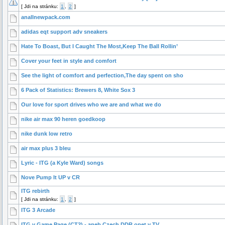
[
Jdi na stránku:
1
,
2
]
anallnewpack.com
adidas eqt support adv sneakers
Hate To Boast, But I Caught The Most,Keep The Ball Rollin’
Cover your feet in style and comfort
See the light of comfort and perfection,The day spent on sho
6 Pack of Statistics: Brewers 8, White Sox 3
Our love for sport drives who we are and what we do
nike air max 90 heren goedkoop
nike dunk low retro
air max plus 3 bleu
Lyric - ITG (a Kyle Ward) songs
Nove Pump It UP v CR
ITG rebirth
[
Jdi na stránku:
1
,
2
]
ITG 3 Arcade
ITG v Game Page (CT2) - aneb Czech DDR opet v TV