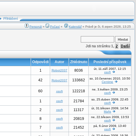
Přihlášení
Personál
«
Počasí
«
Kalendář
« Právě je čt, 6.srpen 2026, 13:25
Jdi na stránku
1
,
2
Další
Odpovědi
Autor
Zhlédnuto
Poslední příspěvek
út, 11.září 2007, 12:15
1
8036
Robot2037
xsoft
so, 10.červenec 2010, 10:50
42
133662
Robot2037
Centime
ne, 3.květen 2009, 23:25
60
122218
xsoft
xsoft
so, 25.duben 2009, 22:45
1
21784
xsoft
xsoft
út, 31.březen 2009, 14:54
2
11317
xsoft
Mafis
ne, 22.březen 2009, 13:53
8
20819
xsoft
xsoft
pá, 6.únor 2009, 13:40
7
21452
xsoft
xsoft
út, 22.duben 2008, 16:36