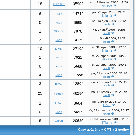
so, 11.listopad 2006, 11:58
18
35902
1001101
NX-306
po, 23.říjen 2006, 20:45
6
14742
xsoft
Enigma
so, 14.říjen 2006, 22:12
0
6695
xsoft
xsoft
ne, 24.září 2006, 19:06
1
7076
NX-306
xsoft
ne, 10.září 2006, 11:27
3
14179
xsoft
xsoft
st, 30.srpen 2006, 12:34
10
27108
E.Va.
Enigma
st, 23.srpen 2006, 18:32
1
7021
xsoft
NX-306
st, 23.srpen 2006, 16:41
0
5688
xsoft
xsoft
po, 21.srpen 2006, 22:19
4
11558
xsoft
xsoft
ne, 20.srpen 2006, 22:42
3
12804
E.Va.
xsoft
pá, 18.srpen 2006, 23:55
25
48284
Yzergin
xsoft
po, 7.srpen 2006, 14:20
2
8664
E.Va.
E.Va.
čt, 27.červenec 2006, 16:27
0
5697
xsoft
xsoft
po, 24.červenec 2006, 11:55
8
20680
Cloud
S'Tsung
Časy uváděny v GMT + 2 hodiny