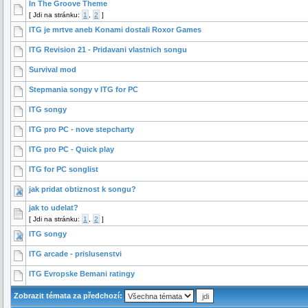
In The Groove Theme
[
Jdi na stránku:
1
,
2
]
ITG je mrtve aneb Konami dostali Roxor Games
ITG Revision 21 - Pridavani vlastnich songu
Survival mod
Stepmania songy v ITG for PC
ITG songy
ITG pro PC - nove stepcharty
ITG pro PC - Quick play
ITG for PC songlist
jak pridat obtiznost k songu?
jak to udelat?
[
Jdi na stránku:
1
,
2
]
ITG songy
ITG arcade - prislusenstvi
ITG Evropske Bemani ratingy
Zobrazit témata za předchozí: