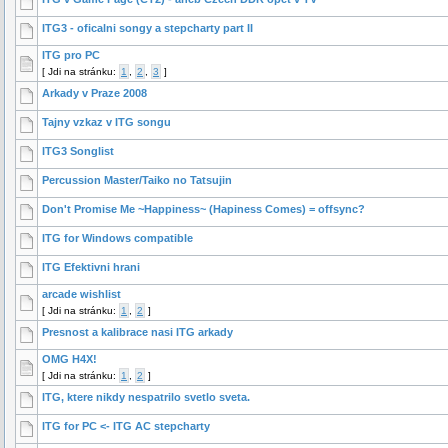
ITG3 - oficalni songy a stepcharty part II
ITG pro PC
[
Jdi na stránku:
1
,
2
,
3
]
Arkady v Praze 2008
Tajny vzkaz v ITG songu
ITG3 Songlist
Percussion Master/Taiko no Tatsujin
Don't Promise Me ~Happiness~ (Hapiness Comes) = offsync?
ITG for Windows compatible
ITG Efektivni hrani
arcade wishlist
[
Jdi na stránku:
1
,
2
]
Presnost a kalibrace nasi ITG arkady
OMG H4X!
[
Jdi na stránku:
1
,
2
]
ITG, ktere nikdy nespatrilo svetlo sveta.
ITG for PC <- ITG AC stepcharty