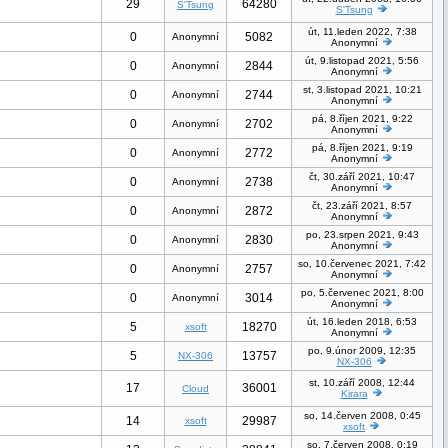
29
64280
S'Tsung
S'Tsung
út, 11.leden 2022, 7:38
0
5082
Anonymní
Anonymní
út, 9.listopad 2021, 5:56
0
2844
Anonymní
Anonymní
st, 3.listopad 2021, 10:21
0
2744
Anonymní
Anonymní
pá, 8.říjen 2021, 9:22
0
2702
Anonymní
Anonymní
pá, 8.říjen 2021, 9:19
0
2772
Anonymní
Anonymní
čt, 30.září 2021, 10:47
0
2738
Anonymní
Anonymní
čt, 23.září 2021, 8:57
0
2872
Anonymní
Anonymní
po, 23.srpen 2021, 9:43
0
2830
Anonymní
Anonymní
so, 10.červenec 2021, 7:42
0
2757
Anonymní
Anonymní
po, 5.červenec 2021, 8:00
0
3014
Anonymní
Anonymní
út, 16.leden 2018, 6:53
5
18270
xsoft
Anonymní
po, 9.únor 2009, 12:35
5
13757
NX-306
NX-306
st, 10.září 2008, 12:44
17
36001
Cloud
Kirara
so, 14.červen 2008, 0:45
14
29987
xsoft
xsoft
so, 7.červen 2008, 0:19