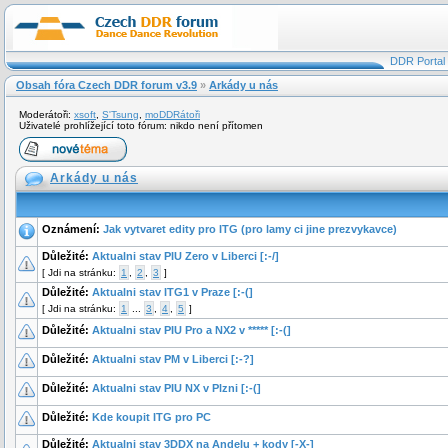
DDR Portal
Obsah fóra Czech DDR forum v3.9
»
Arkády u nás
Moderátoři:
xsoft
,
S'Tsung
,
moDDRátoři
Uživatelé prohlížející toto fórum: nikdo není přítomen
Arkády u nás
Oznámení:
Jak vytvaret edity pro ITG (pro lamy ci jine prezvykavce)
Důležité:
Aktualni stav PIU Zero v Liberci [:-/]
[
Jdi na stránku:
1
,
2
,
3
]
Důležité:
Aktualni stav ITG1 v Praze [:-(]
[
Jdi na stránku:
1
...
3
,
4
,
5
]
Důležité:
Aktualni stav PIU Pro a NX2 v ***** [:-(]
Důležité:
Aktualni stav PM v Liberci [:-?]
Důležité:
Aktualni stav PIU NX v Plzni [:-(]
Důležité:
Kde koupit ITG pro PC
Důležité:
Aktualni stav 3DDX na Andelu + kody [-X-]