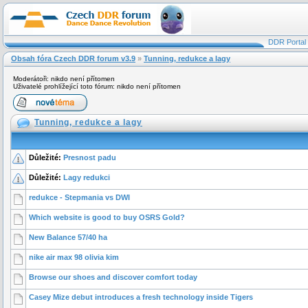
DDR Portal
Obsah fóra Czech DDR forum v3.9
»
Tunning, redukce a lagy
Moderátoři: nikdo není přítomen
Uživatelé prohlížející toto fórum: nikdo není přítomen
Tunning, redukce a lagy
Důležité:
Presnost padu
Důležité:
Lagy redukci
redukce - Stepmania vs DWI
Which website is good to buy OSRS Gold?
New Balance 57/40 ha
nike air max 98 olivia kim
Browse our shoes and discover comfort today
Casey Mize debut introduces a fresh technology inside Tigers