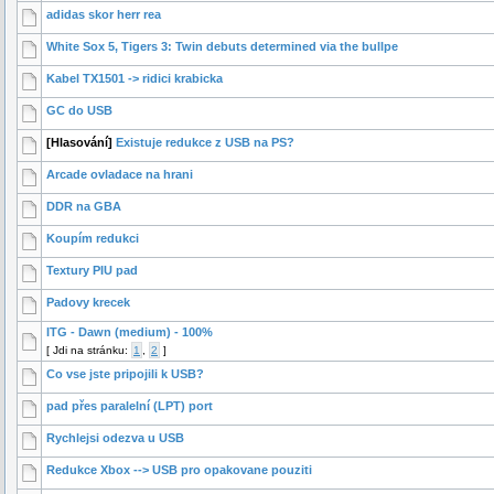
adidas skor herr rea
White Sox 5, Tigers 3: Twin debuts determined via the bullpe
Kabel TX1501 -> ridici krabicka
GC do USB
[Hlasování]
Existuje redukce z USB na PS?
Arcade ovladace na hrani
DDR na GBA
Koupím redukci
Textury PIU pad
Padovy krecek
ITG - Dawn (medium) - 100%
[
Jdi na stránku:
1
,
2
]
Co vse jste pripojili k USB?
pad přes paralelní (LPT) port
Rychlejsi odezva u USB
Redukce Xbox --> USB pro opakovane pouziti