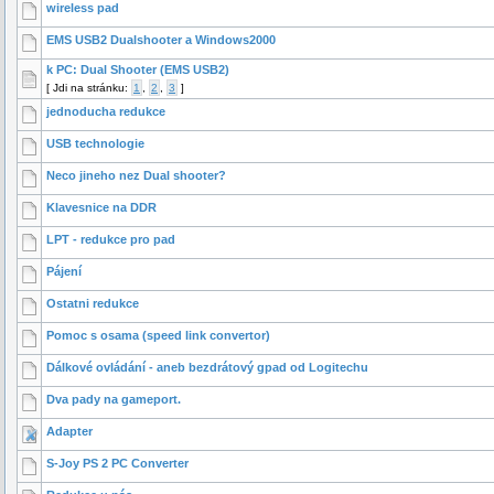
wireless pad
EMS USB2 Dualshooter a Windows2000
k PC: Dual Shooter (EMS USB2)
[
Jdi na stránku:
1
,
2
,
3
]
jednoducha redukce
USB technologie
Neco jineho nez Dual shooter?
Klavesnice na DDR
LPT - redukce pro pad
Pájení
Ostatni redukce
Pomoc s osama (speed link convertor)
Dálkové ovládání - aneb bezdrátový gpad od Logitechu
Dva pady na gameport.
Adapter
S-Joy PS 2 PC Converter