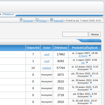
Přihlášení
Personál
«
Počasí
«
Kalendář
« Právě je pá, 7.srpen 2026, 6:47
Odpovědi
Autor
Zhlédnuto
Poslední příspěvek
st, 1.srpen 2007, 16:36
7
17862
xsoft
S'Tsung
st, 1.srpen 2007, 9:39
1
8293
xsoft
ulo
st, 13.duben 2022, 5:15
14
57764
evilmind
Anonymní
pá, 25.únor 2022, 10:13
0
2672
Anonymní
Anonymní
so, 29.leden 2022, 9:04
0
2610
Anonymní
Anonymní
čt, 20.leden 2022, 5:25
0
2511
Anonymní
Anonymní
pá, 8.říjen 2021, 9:29
0
2718
Anonymní
Anonymní
čt, 30.září 2021, 10:47
0
2910
Anonymní
Anonymní