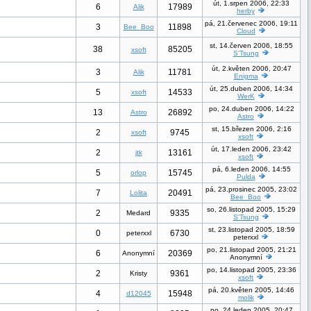
út, 1.srpen 2006, 22:33
6
17989
Alik
herby
pá, 21.červenec 2006, 19:11
3
11898
Bee_Boo
Cloud
st, 14.červen 2006, 18:55
38
85205
xsoft
S'Tsung
út, 2.květen 2006, 20:47
3
11781
Alik
Enigma
út, 25.duben 2006, 14:34
5
14533
xsoft
WerK
po, 24.duben 2006, 14:22
13
26892
Astro
Astro
st, 15.březen 2006, 2:16
2
9745
xsoft
xsoft
út, 17.leden 2006, 23:42
2
13161
jtk
xsoft
pá, 6.leden 2006, 14:55
5
15745
orlop
Pulda
pá, 23.prosinec 2005, 23:02
7
20491
Lolita
Bee_Boo
so, 26.listopad 2005, 15:29
2
9335
Medard
S'Tsung
st, 23.listopad 2005, 18:59
0
6730
peterxxl
peterxxl
po, 21.listopad 2005, 21:21
6
20369
Anonymní
Anonymní
po, 14.listopad 2005, 23:36
2
9361
Kristy
xsoft
pá, 20.květen 2005, 14:46
4
15948
d12045
molik
po, 24.leden 2005, 20:47