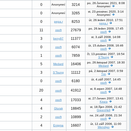
po, 26.červenec 2021, 8:08
0
3214
Anonymní
Anonymní
st, 23.prosinec 2020, 3:14
0
3265
Anonymní
Anonymní
út, 26.leden 2010, 17:51
0
8253
pepa.r
pepa.r
po, 26.leden 2009, 17:45
11
27679
xsoft
xsoft
st, 3.září 2008, 14:08
3
11377
beny97
xsoft
út, 15.duben 2008, 16:46
0
6074
xsoft
xsoft
čt, 13.prosinec 2007, 16:54
1
7859
xsoft
S'Tsung
po, 26.listopad 2007, 18:30
5
16406
Medard
Medard
pá, 2.listopad 2007, 0:59
3
11112
S'Tsung
Trin
út, 4.září 2007, 14:45
0
6180
xsoft
xsoft
st, 8.srpen 2007, 14:48
20
41912
xsoft
xsoft
st, 27.červen 2007, 13:41
4
17033
xsoft
Kirara
st, 18.říjen 2006, 21:42
4
18845
Glurak
GreenHell
ne, 24.září 2006, 21:34
2
10899
xsoft
xsoft
út, 12.září 2006, 11:00
4
16607
Enigma
Wendigo