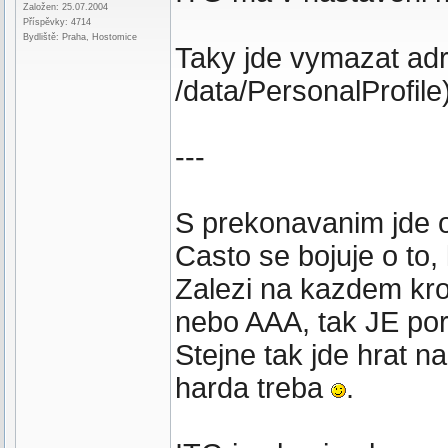
Založen: 25.07.2004
Příspěvky: 4714
Bydliště: Praha, Hostomice
Taky jde vymazat adr
/data/PersonalProfile)
---
S prekonavanim jde o 
Casto se bojuje o to,
Zalezi na kazdem kr
nebo AAA, tak JE por
Stejne tak jde hrat n
harda treba
.