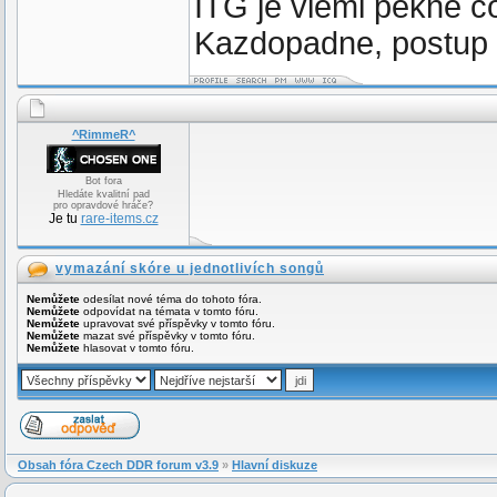
ITG je vlemi pekne co
Kazdopadne, postup n
^RimmeR^
Bot fora
Hledáte kvalitní pad
pro opravdové hráče?
Je tu
rare-items.cz
vymazání skóre u jednotlivích songů
Nemůžete
odesílat nové téma do tohoto fóra.
Nemůžete
odpovídat na témata v tomto fóru.
Nemůžete
upravovat své příspěvky v tomto fóru.
Nemůžete
mazat své příspěvky v tomto fóru.
Nemůžete
hlasovat v tomto fóru.
Obsah fóra Czech DDR forum v3.9
»
Hlavní diskuze