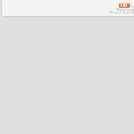
Po
Design by
ph
Content © Czech D