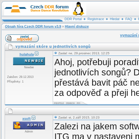
DDR Portal
Registrace
Hledat
FAQ
Obsah fóra Czech DDR forum v3.9
»
Hlavní diskuze
vymazání s
vymazání skóre u jednotlivích songů
Zaslal: ne, 29.prosinec 2013, 12:25
hulahula
Ahoj, potřebuji porad
Newbie
jednotlivích songů? Dě
Založen: 29.12.2013
přestává bavit páč n
Příspěvky: 1
za odpověď a přeji h
Zaslal: st, 2.září 2015, 10:23
xsoft
Zalezi na jakem softw
Admin
ITG ma v nastaveni m