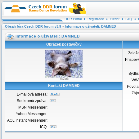
DDR Portal
Registrace
Hledat
FAQ
Obsah fóra Czech DDR forum v3.9
»
Informace o uživateli: DAMNED
Informace o uživateli: DAMNED
Obrázek postavičky
Založ
Příspěv
Bydliš
Uživatel
WW
Kontakt DAMNED
Povolá
Záj
E-mailová adresa:
Soukromá zpráva:
MSN Messenger:
Yahoo Messenger:
AOL Instant Messenger:
ICQ: