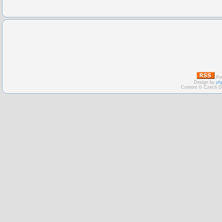
Po
Design by
ph
Content © Czech D