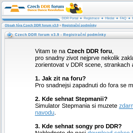
DDR Portal
Registrace
Hledat
FAQ
Obsah fóra Czech DDR forum v3.9
»
Registrační podmínky
Czech DDR forum v3.9 - Registrační podmínky
Vitam te na
Czech DDR foru
,
pro snadny zivot nejprve nekolik zakl
zorientovat v DDR scene, strankach a
1. Jak zit na foru?
Pro snadnejsi zapadnuti do fora se 
2. Kde sehnat Stepmanii?
Simulator Stepmania si muzete
zdar
navodu
.
3. Kde sehnat songy pro DDR?