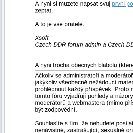
A nyni si muzete napsat svuj
prvni po
zeptat.
A to je vse pratele.
Xsoft
Czech DDR forum admin a Czech DD
A nyni trocha obecnych blabolu (ktere
Ačkoliv se administrátoři a moderátoř
jakýkoliv všeobecně nežádoucí materi
prohlédnout každý příspěvek. Proto 
tomto fóru vyjadřují pohledy a názor
moderátorů a webmastera (mimo přísp
být zodpovědní.
Souhlasíte s tím, že nebudete posílat
nenávistné, zastrašující, sexuálně o