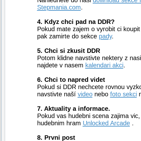
Nahlednete do nasi
download sekce 
Stepmania.com
.
4. Kdyz chci pad na DDR?
Pokud mate zajem o vyrobit ci koupit 
pak zamirte do sekce
pady
.
5. Chci si zkusit DDR
Potom klidne navstivte nektery z nas
najdete v nasem
kalendari akci
.
6. Chci to napred videt
Pokud si DDR nechcete rovnou vyzkous
navstivte naší
video
nebo
foto sekci
n
7. Aktuality a informace.
Pokud vas hudebni scena zajima vic, 
hudebnim hram
Unlocked Arcade
.
8. Prvni post