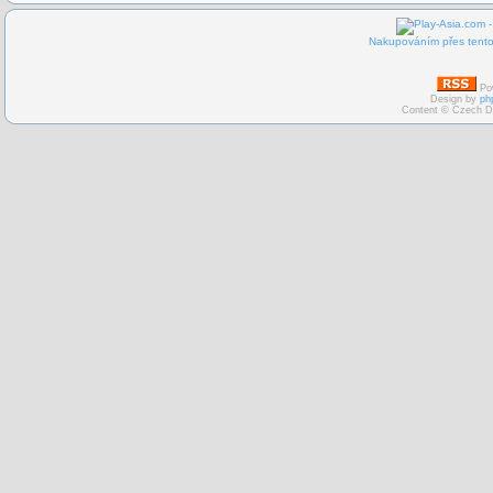
Nakupováním přes tento 
Po
Design by
ph
Content © Czech D