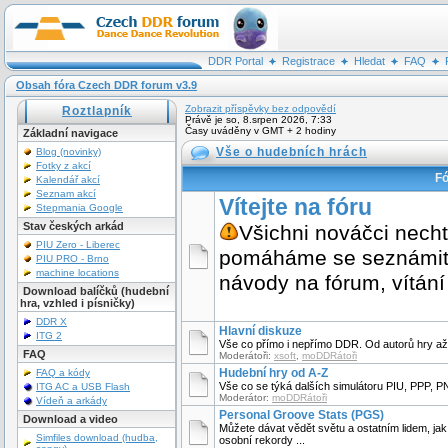
DDR Portal
Registrace
Hledat
FAQ
Obsah fóra Czech DDR forum v3.9
Zobrazit příspěvky bez odpovědí
Roztlapník
Právě je so, 8.srpen 2026, 7:33
Časy uváděny v GMT + 2 hodiny
Základní navigace
Vše o hudebních hrách
Blog (novinky)
Fotky z akcí
F
Kalendář akcí
Seznam akcí
Vítejte na fóru
Stepmania Google
Stav českých arkád
Všichni nováčci nechť
PIU Zero - Liberec
pomáháme se seznámit s
PIU PRO - Brno
machine locations
návody na fórum, vítání
Download balíčků (hudební
hra, vzhled i písničky)
DDR X
Hlavní diskuze
ITG 2
Vše co přímo i nepřímo DDR. Od autorů hry až 
FAQ
Moderátoři:
xsoft
,
moDDRátoři
Hudební hry od A-Z
FAQ a kódy
Vše co se týká dalších simulátoru PIU, PPP, P
ITG AC a USB Flash
Moderátor:
moDDRátoři
Vídeň a arkády
Personal Groove Stats (PGS)
Download a video
Můžete dávat vědět světu a ostatním lidem, ja
Simfiles download (hudba,
osobní rekordy ...