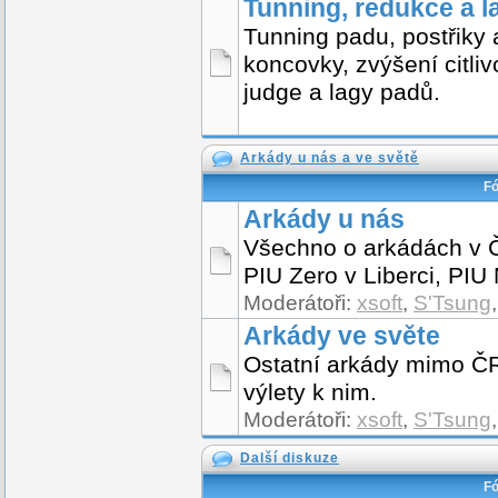
Tunning, redukce a l
Tunning padu, postřiky
koncovky, zvýšení citliv
judge a lagy padů.
Arkády u nás a ve světě
F
Arkády u nás
Všechno o arkádách v 
PIU Zero v Liberci, PIU 
Moderátoři:
xsoft
,
S'Tsung
Arkády ve světe
Ostatní arkády mimo ČR,
výlety k nim.
Moderátoři:
xsoft
,
S'Tsung
Další diskuze
F