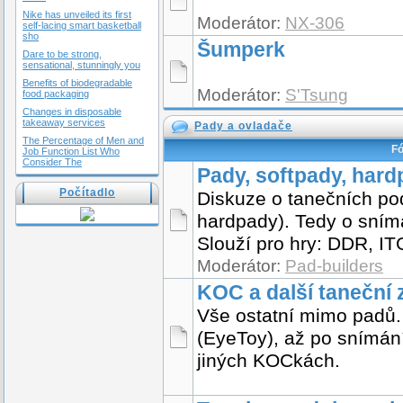
Nike has unveiled its first
Moderátor:
NX-306
self-lacing smart basketball
sho
Šumperk
Dare to be strong,
sensational, stunningly you
Benefits of biodegradable
Moderátor:
S'Tsung
food packaging
Changes in disposable
takeaway services
Pady a ovladače
The Percentage of Men and
F
Job Function List Who
Consider The
Pady, softpady, har
Počítadlo
Diskuze o tanečních po
hardpady). Tedy o sním
Slouží pro hry: DDR, IT
Moderátor:
Pad-builders
KOC a další taneční 
Vše ostatní mimo padů.
(EyeToy), až po snímán
jiných KOCkách.