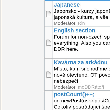
Japanese
Japonsko - kurzy japon
japonská kultura, a vše
Moderátor:
Rin
English section
Forum for non-czech sp
everything. Also you c
DDR here.
Kavárna za arkádou
Místo, kam si chodíme 
nově otevřeno. OT povol
nebezpečí.
Moderátor:
moDDRátoři
postCount()++;
on.newPost(user.postCo
Cokoliv postrádající šp