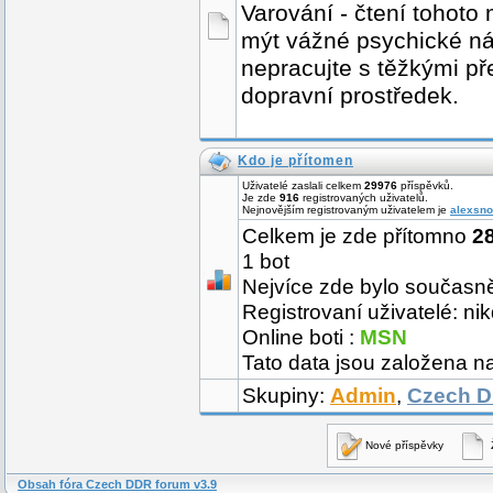
Varování - čtení tohoto
mýt vážné psychické ná
nepracujte s těžkými p
dopravní prostředek.
Kdo je přítomen
Uživatelé zaslali celkem
29976
příspěvků.
Je zde
916
registrovaných uživatelů.
Nejnovějším registrovaným uživatelem je
alexsn
Celkem je zde přítomno
2
1 bot
Nejvíce zde bylo současn
Registrovaní uživatelé: ni
Online boti :
MSN
Tato data jsou založena na
Skupiny:
Admin
,
Czech 
Nové příspěvky
Obsah fóra Czech DDR forum v3.9