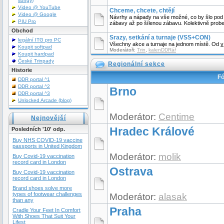
songy)
Video @ YouTube
Chceme, chcete, chtějí
Video @ Google
Návrhy a nápady na vše možné, co by šlo pod
PIU Pro
zábavy až po šílenou zábavu. Kolektivně pro
Obchod
Srazy, setkání a turnaje (VSS+CON)
legální ITG pro PC
Všechny akce a turnaje na jednom místě. Od
v
Koupit softpad
Moderátoři:
Trin
,
kalenDDRář
Koupit hardpad
České Trinpady
Regionální sekce
Historie
F
DDR portal ^1
DDR portal ^2
Brno
DDR portal ^3
Unlocked Arcade (blog)
Moderátor:
Centime
Nejnovější
Hradec Králové
Posledních '10' odp.
Buy NHS COVID-19 vaccine
passports in United Kingdom
Moderátor:
molik
Buy Covid-19 vaccination
record card in London
Ostrava
Buy Covid-19 vaccination
record card in London
Brand shoes solve more
types of footwear challenges
Moderátor:
alasak
than any
Praha
Cradle Your Feet In Comfort
With Shoes That Suit Your
Lifest