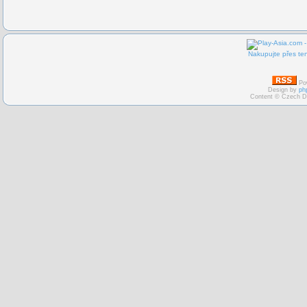
Nakupujte přes ten
Po
Design by
ph
Content © Czech D