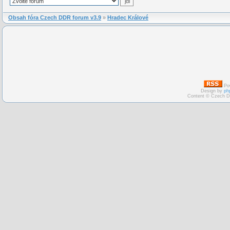
Obsah fóra Czech DDR forum v3.9
»
Hradec Králové
Po
Design by
ph
Content © Czech D