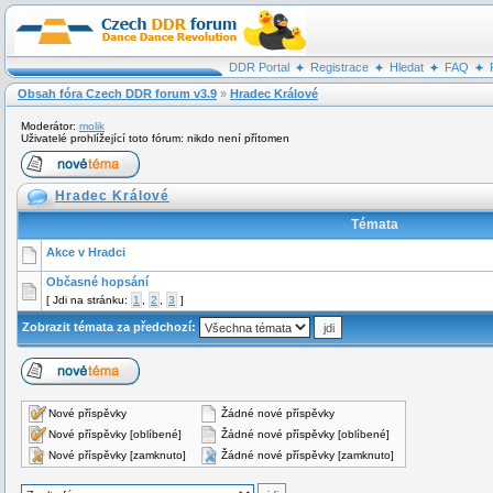
DDR Portal
Registrace
Hledat
FAQ
Obsah fóra Czech DDR forum v3.9
»
Hradec Králové
Moderátor:
molik
Uživatelé prohlížející toto fórum: nikdo není přítomen
Hradec Králové
Témata
Akce v Hradci
Občasné hopsání
[
Jdi na stránku:
1
,
2
,
3
]
Zobrazit témata za předchozí:
Nové příspěvky
Žádné nové příspěvky
Nové příspěvky [oblíbené]
Žádné nové příspěvky [oblíbené]
Nové příspěvky [zamknuto]
Žádné nové příspěvky [zamknuto]