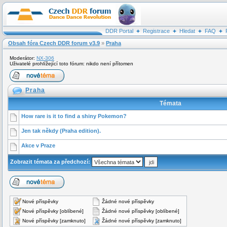
DDR Portal
Registrace
Hledat
FAQ
Obsah fóra Czech DDR forum v3.9
»
Praha
Moderátor:
NX-306
Uživatelé prohlížející toto fórum: nikdo není přítomen
Praha
Témata
How rare is it to find a shiny Pokemon?
Jen tak někdy (Praha edition).
Akce v Praze
Zobrazit témata za předchozí:
Nové příspěvky
Žádné nové příspěvky
Nové příspěvky [oblíbené]
Žádné nové příspěvky [oblíbené]
Nové příspěvky [zamknuto]
Žádné nové příspěvky [zamknuto]