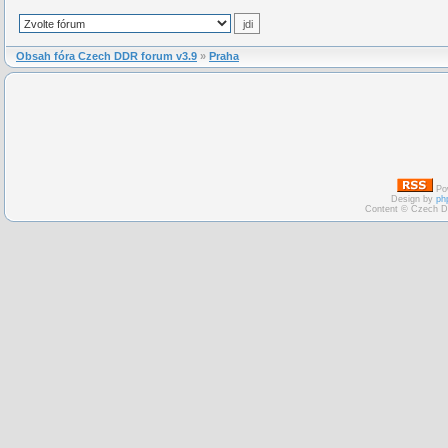
Obsah fóra Czech DDR forum v3.9
»
Praha
Po
Design by
ph
Content © Czech D