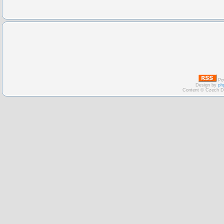
Po
Design by
ph
Content © Czech D