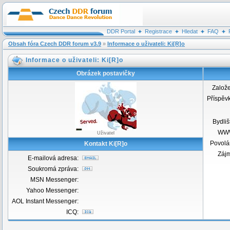
DDR Portal
Registrace
Hledat
FAQ
Obsah fóra Czech DDR forum v3.9
»
Informace o uživateli: Ki[R]o
Informace o uživateli: Ki[R]o
Obrázek postavičky
Založ
Příspěv
Bydliš
WW
Uživatel
Povolá
Kontakt Ki[R]o
Záj
E-mailová adresa:
Soukromá zpráva:
MSN Messenger:
Yahoo Messenger:
AOL Instant Messenger:
ICQ: