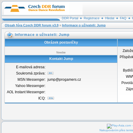
DDR Portal
Registrace
Hledat
FAQ
Obsah fóra Czech DDR forum v3.9
»
Informace o uživateli: Jump
Informace o uživateli: Jump
Obrázek postavičky
Založ
Newbie
Příspěv
Kontakt Jump
E-mailová adresa:
Bydliš
Soukromá zpráva:
WW
MSN Messenger:
jump@progamers.cz
Povolá
Yahoo Messenger:
Záj
AOL Instant Messenger:
ICQ:
Nakupováním přes tento 