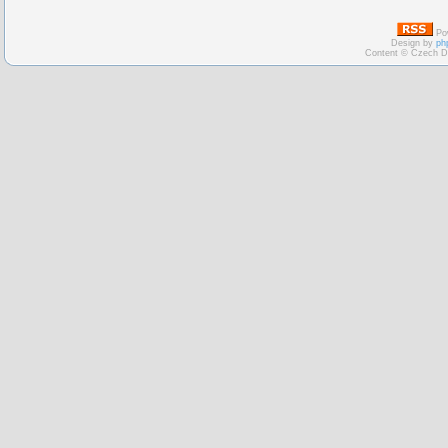
Po
Design by
ph
Content © Czech D