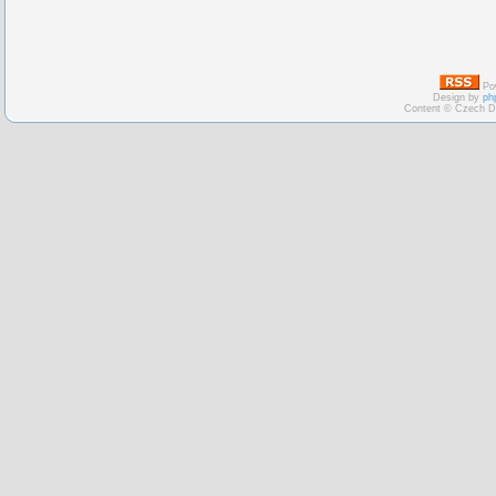
Po
Design by
ph
Content © Czech D