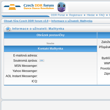
DDR Portal
Registrace
Hledat
FAQ
Obsah fóra Czech DDR forum v3.9
»
Informace o uživateli: Malltynka
Informace o uživateli: Malltynka
Obrázek postavičky
Založ
Newbie
Příspěv
Kontakt Malltynka
E-mailová adresa:
Bydliš
Soukromá zpráva:
WW
MSN Messenger:
Povolá
Yahoo Messenger:
Záj
AOL Instant Messenger:
ICQ: