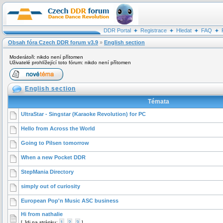
DDR Portal
Registrace
Hledat
FAQ
Obsah fóra Czech DDR forum v3.9
»
English section
Moderátoři: nikdo není přítomen
Uživatelé prohlížející toto fórum: nikdo není přítomen
English section
Témata
UltraStar - Singstar (Karaoke Revolution) for PC
Hello from Across the World
Going to Pilsen tomorrow
When a new Pocket DDR
StepMania Directory
simply out of curiosity
European Pop'n Music ASC business
Hi from nathalie
[
Jdi na stránku:
1
,
2
,
3
]