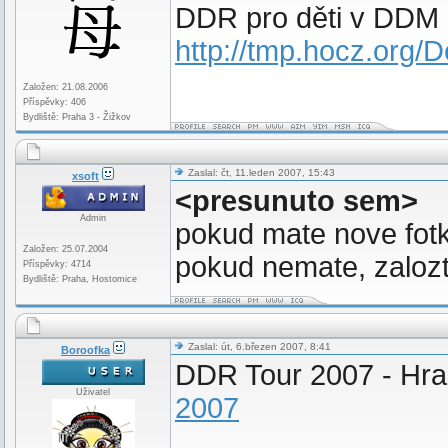
DDR pro děti v DDM 
http://tmp.hocz.org/
Založen: 21.08.2006
Příspěvky: 406
Bydliště: Praha 3 - Žižkov
Zaslal: čt, 11.leden 2007, 15:43
xsoft
<presunuto sem>
Admin
pokud mate nove fotky,
Založen: 25.07.2004
pokud nemate, zalozt
Příspěvky: 4714
Bydliště: Praha, Hostomice
Zaslal: út, 6.březen 2007, 8:41
Boroofka
DDR Tour 2007 - Hra
Uživatel
2007