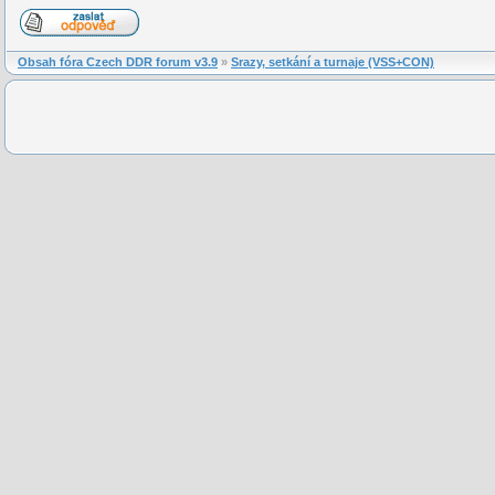
Obsah fóra Czech DDR forum v3.9
»
Srazy, setkání a turnaje (VSS+CON)