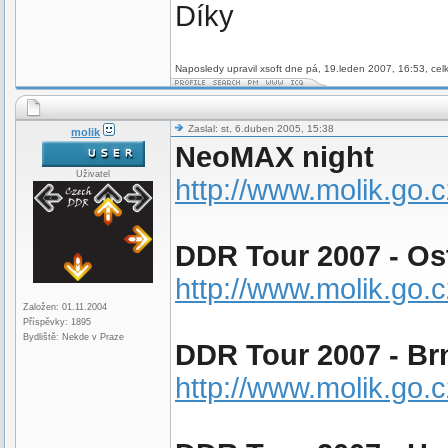
Díky
Naposledy upravil xsoft dne pá, 19.leden 2007, 16:53, cel
Zaslal: st, 6.duben 2005, 15:38
molik
NeoMAX night
Uživatel
http://www.molik.go.
DDR Tour 2007 - Os
http://www.molik.go.
Založen: 01.11.2004
Příspěvky: 1895
Bydliště: Nekde v Praze
DDR Tour 2007 - Br
http://www.molik.go.