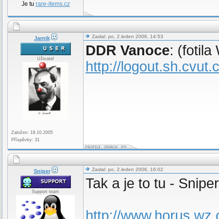
Je tu
rare-items.cz
Zaslal: po, 2.leden 2006, 14:53
Jarnik
DDR Vanoce
: (fotila 
Uživatel
http://logout.sh.cvut
Založen: 19.10.2005
Příspěvky: 31
Zaslal: po, 2.leden 2006, 16:02
Sniper
Tak a je to tu - Sni
Support team
http://www.horus.wz