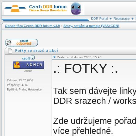
DDR Portal
Registrace
Obsah fóra Czech DDR forum v3.9
»
Srazy, setkání a turnaje (VSS+CON)
Fotky ze srazů a akcí
Zaslal: st, 6.duben 2005, 15:20
xsoft
.: FOTKY :.
Admin
Založen: 25.07.2004
Příspěvky: 4714
Tak sem dávejte linky
Bydliště: Praha, Hostomice
DDR srazech / worksh
Zde udržujeme pořade
více přehledné.