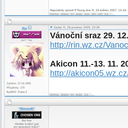
Naposledy upravil S'Tsung dne čt, 24.květen 2007, 14:19, 
Zaslal: čt, 29.prosinec 2005, 23:39
Rin
Vánoční sraz 29. 12
m=^.^=m
http://rin.wz.cz/Van
Akicon 11.-13. 11. 2
http://akicon05.wz.
Založen: 27.02.2005
Příspěvky: 270
Bydliště: Praha 9
^RimmeR^
Bot fora
Hledáte kvalitní pad
pro opravdové hráče?