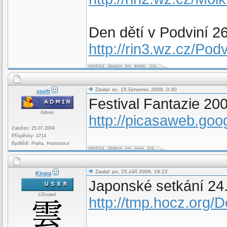
Den dětí v Podviní 26
http://rin3.wz.cz/Pod
Zaslal: so, 15.červenec 2006, 0:30
xsoft
Festival Fantazie 20
Admin
http://picasaweb.goo
Založen: 25.07.2004
Příspěvky: 4714
Bydliště: Praha, Hostomice
Zaslal: po, 25.září 2006, 19:22
Kirara
Japonské setkání 24
Uživatel
http://tmp.hocz.org/