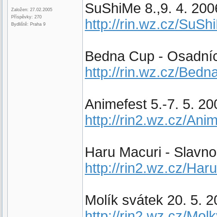
SuShiMe 8.,9. 4. 200
Založen: 27.02.2005
Příspěvky: 270
http://rin.wz.cz/SuSh
Bydliště: Praha 9
Bedna Cup - Osadníc
http://rin.wz.cz/Be
Animefest 5.-7. 5. 20
http://rin2.wz.cz/Ani
Haru Macuri - Slavno
http://rin2.wz.cz/Ha
Molík svátek 20. 5. 
http://rin2.wz.cz/Mol