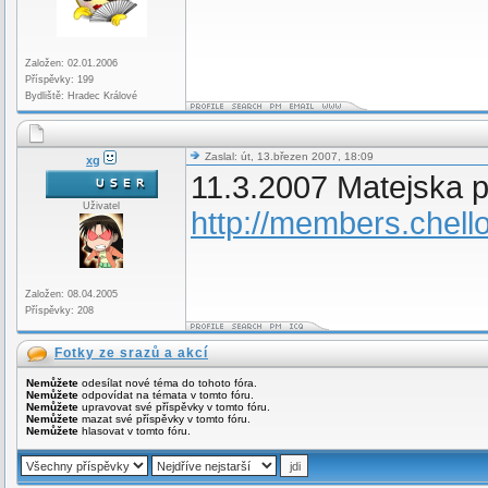
Založen: 02.01.2006
Příspěvky: 199
Bydliště: Hradec Králové
Zaslal: út, 13.březen 2007, 18:09
xg
11.3.2007 Matejska 
Uživatel
http://members.chel
Založen: 08.04.2005
Příspěvky: 208
Fotky ze srazů a akcí
Nemůžete
odesílat nové téma do tohoto fóra.
Nemůžete
odpovídat na témata v tomto fóru.
Nemůžete
upravovat své příspěvky v tomto fóru.
Nemůžete
mazat své příspěvky v tomto fóru.
Nemůžete
hlasovat v tomto fóru.