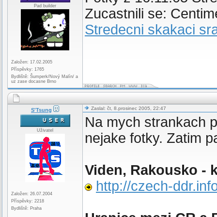
Pad builder
Zucastnili se: Centim
Stredecni skakaci sr
Založen: 17.02.2005
Příspěvky: 1765
Bydliště: Šumperk/Nový Malín/ a
uz zase docasne Brno
Zaslal: čt, 8.prosinec 2005, 22:47
S'Tsung
Na mych strankach p
Uživatel
nejake fotky. Zatim pa
Viden, Rakousko - 
http://czech-ddr.inf
Založen: 26.07.2004
Příspěvky: 2218
Bydliště: Praha