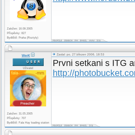
Založen: 16.09.2005
Příspěvky: 827
Bydliště: Praha (Roztyly)
Zaslal: po, 27.březen 2006, 18:53
WerK
Prvni setkani s ITG
Uživatel
http://photobucket
Založen: 31.05.2005
Příspěvky: 707
Bydliště: Fala Hay loading station