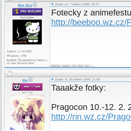
Zaslal: ne, 7.květen 2006, 23:17
Bee_Boo
Fotecky z animefest
Pad builder
http://beeboo.wz.cz
Založen: 17.02.2005
Příspěvky: 1765
Bydliště: Šumperk/Nový Malín/ a
uz zase docasne Brno
Zaslal: út, 30.květen 2006, 21:09
Rin
Taaakže fotky:
m=^.^=m
Pragocon 10.-12. 2. 
http://rin.wz.cz/Prag