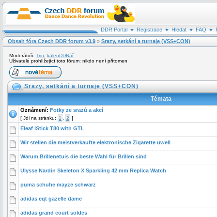
DDR Portal
Registrace
Hledat
FAQ
Obsah fóra Czech DDR forum v3.9
»
Srazy, setkání a turnaje (VSS+CON)
Moderátoři:
Trin
,
kalenDDRář
Uživatelé prohlížející toto fórum: nikdo není přítomen
Srazy, setkání a turnaje (VSS+CON)
Témata
Oznámení:
Fotky ze srazů a akcí
[
Jdi na stránku:
1
,
2
]
Eleaf iStick T80 with GTL
Wir stellen die meistverkaufte elektronische Zigarette uwell
Warum Brillenetuis die beste Wahl für Brillen sind
Ulysse Nardin Skeleton X Sparkling 42 mm Replica Watch
puma schuhe mayze schwarz
adidas eqt gazelle dame
adidas grand court soldes