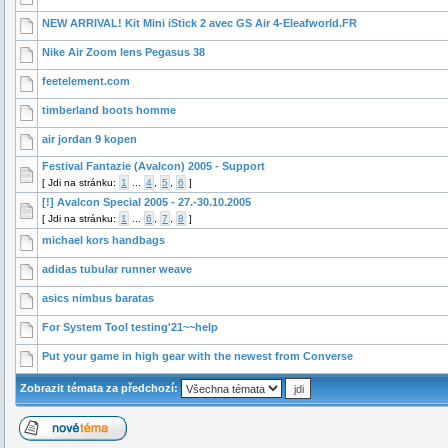
NEW ARRIVAL! Kit Mini iStick 2 avec GS Air 4-Eleafworld.FR
Nike Air Zoom lens Pegasus 38
feetelement.com
timberland boots homme
air jordan 9 kopen
Festival Fantazie (Avalcon) 2005 - Support
[
Jdi na stránku:
1
...
4
,
5
,
6
]
[!] Avalcon Special 2005 - 27.-30.10.2005
[
Jdi na stránku:
1
...
6
,
7
,
8
]
michael kors handbags
adidas tubular runner weave
asics nimbus baratas
For System Tool testing'21~~help
Put your game in high gear with the newest from Converse
Zobrazit témata za předchozí: