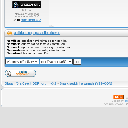
Bot fora
Hledáte kvalitní pad
pro opravdové hráče?
Je tu
rare-items.cz
adidas eqt gazelle dame
Nemůžete
odesílat nové téma do tohoto fóra.
Nemůžete
odpovídat na témata v tomto fóru.
Nemůžete
upravovat své příspěvky v tomto fóru.
Nemůžete
mazat své příspěvky v tomto fóru.
Nemůžete
hlasovat v tomto fóru.
Obsah fóra Czech DDR forum v3.9
»
Srazy, setkání a turnaje (VSS+CON)
Po
Design by
ph
Content © Czech D