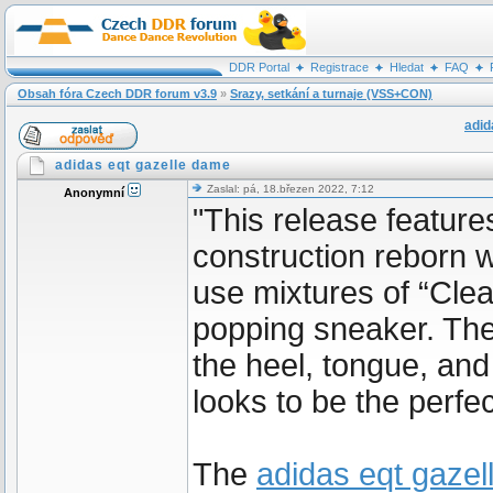
DDR Portal
Registrace
Hledat
FAQ
Obsah fóra Czech DDR forum v3.9
»
Srazy, setkání a turnaje (VSS+CON)
adid
adidas eqt gazelle dame
Zaslal: pá, 18.březen 2022, 7:12
Anonymní
"This release feature
construction reborn w
use mixtures of “Clear
popping sneaker. The
the heel, tongue, an
looks to be the perfe
The
adidas eqt gaze