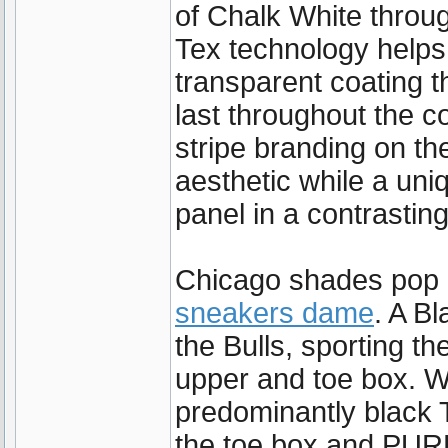
of Chalk White throu
Tex technology helps
transparent coating t
last throughout the 
stripe branding on th
aesthetic while a uni
panel in a contrasting
Chicago shades pop 
sneakers dame
. A B
the Bulls, sporting t
upper and toe box. W
predominantly black 
the toe box and PUR