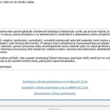
se, nebo se na cokoliv zeptat.
stranit nebo upravit jakýkoliv všeobecně nežádoucí materiál tak rychle, jak je to jen možné,
y a názory autora příspěvku a ne administrátorů, moderátorů a webmastera (mimo příspěvků 
né, vulgární, nenávistné, zastrašující, sexuálně orientované nebo jiné materiály, které moh
P bude o vaší činnosti informován). IP adresa všech příspěvků je zaznamenávána pro případ
odstranit, upravit, přesunout nebo ukončit jakékoliv téma, kdykoliv zjistí, že odporuje těmto
o informace prozrazeny třetí straně bez vašeho svolení, nemohou být webmaster, administrá
ována.
ašem počítači. Tato cookies neobsahují žádné informace, které jste vložil, slouží jen ke zvý
esla (a pro posláni nového hesla, pokud jste zapomněl aktuální).
odmínkami.
Souhlasím s těmito podmínkami a je mi
více
než 13 let.
Souhlasím s těmito podmínkami a je mi
méně
než 13 let.
Nesouhlasím s těmito podmínkami.