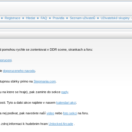
Registrace
Hledat
FAQ
Pravidla
Seznam uživatelů
Uživatelské skupiny
e ti pomohou rychle se zorientovat v DDR scene, strankach a foru:
poruceni
.
le
doporuceneho navodu
.
stupnou sbirky primo na
Stepmania.com
.
ku na ktere se hraje), pak zamirte do sekce
pady
.
kosti. Tyto a dalsi akce najdete v nasem
kalendari akci
.
 nej podivat, pak navstivte naší
video
nebo
foto sekci
na foru.
a zdroj informaci k hudebnim hram
Unlocked Arcade
.