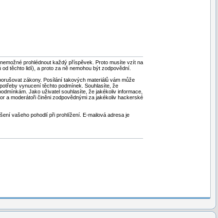
 je nemožné prohlédnout každý příspěvek. Proto musíte vzít na
od těchto lidí), a proto za ně nemohou být zodpovědní.
ou porušovat zákony. Posílání takových materiálů vám může
 potřeby vynucení těchto podmínek. Souhlasíte, že
 podmínkám. Jako uživatel souhlasíte, že jakékoliv informace,
tor a moderátoři činěni zodpovědnými za jakékoliv hackerské
šení vašeho pohodlí při prohlížení. E-mailová adresa je