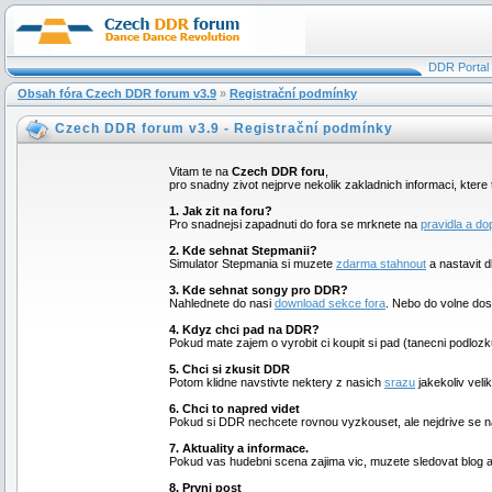
DDR Portal
Obsah fóra Czech DDR forum v3.9
»
Registrační podmínky
Czech DDR forum v3.9 - Registrační podmínky
Vitam te na
Czech DDR foru
,
pro snadny zivot nejprve nekolik zakladnich informaci, kter
1. Jak zit na foru?
Pro snadnejsi zapadnuti do fora se mrknete na
pravidla a do
2. Kde sehnat Stepmanii?
Simulator Stepmania si muzete
zdarma stahnout
a nastavit d
3. Kde sehnat songy pro DDR?
Nahlednete do nasi
download sekce fora
. Nebo do volne do
4. Kdyz chci pad na DDR?
Pokud mate zajem o vyrobit ci koupit si pad (tanecni podloz
5. Chci si zkusit DDR
Potom klidne navstivte nektery z nasich
srazu
jakekoliv veli
6. Chci to napred videt
Pokud si DDR nechcete rovnou vyzkouset, ale nejdrive se na
7. Aktuality a informace.
Pokud vas hudebni scena zajima vic, muzete sledovat blog 
8. Prvni post