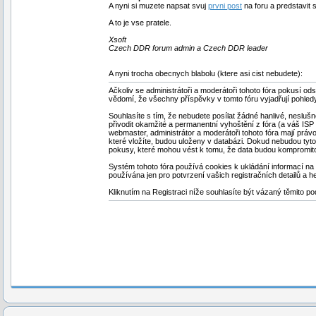
A nyni si muzete napsat svuj
prvni post
na foru a predstavit 
A to je vse pratele.
Xsoft
Czech DDR forum admin a Czech DDR leader
A nyni trocha obecnych blabolu (ktere asi cist nebudete):
Ačkoliv se administrátoři a moderátoři tohoto fóra pokusí od
vědomí, že všechny příspěvky v tomto fóru vyjadřují pohled
Souhlasíte s tím, že nebudete posílat žádné hanlivé, nesluš
přivodit okamžité a permanentní vyhoštění z fóra (a váš IS
webmaster, administrátor a moderátoři tohoto fóra mají právo 
které vložíte, budou uloženy v databázi. Dokud nebudou tyt
pokusy, které mohou vést k tomu, že data budou kompromit
Systém tohoto fóra používá cookies k ukládání informací na v
používána jen pro potvrzení vašich registračních detailů a h
Kliknutím na Registraci níže souhlasíte být vázaný těmito p