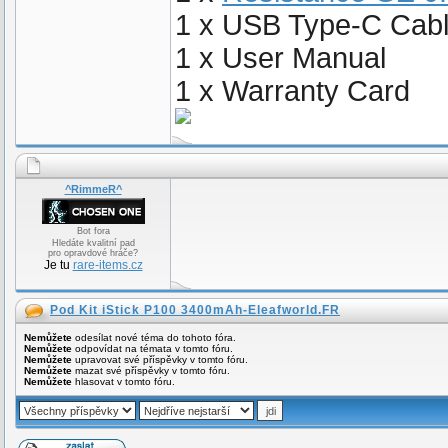
1 x USB Type-C Cab
1 x User Manual
1 x Warranty Card
^RimmeR^
Bot fora
Hledáte kvalitní pad
pro opravdové hráče?
Je tu
rare-items.cz
Pod Kit iStick P100 3400mAh-Eleafworld.FR
Nemůžete
odesílat nové téma do tohoto fóra.
Nemůžete
odpovídat na témata v tomto fóru.
Nemůžete
upravovat své příspěvky v tomto fóru.
Nemůžete
mazat své příspěvky v tomto fóru.
Nemůžete
hlasovat v tomto fóru.