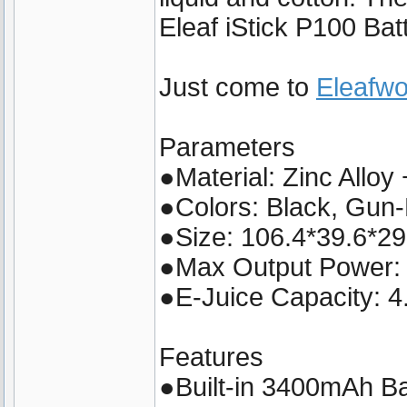
Eleaf iStick P100 Bat
Just come to
Eleafwo
Parameters
●Material: Zinc Allo
●Colors: Black, Gun-
●Size: 106.4*39.6*2
●Max Output Power
●E-Juice Capacity: 4
Features
●Built-in 3400mAh Ba