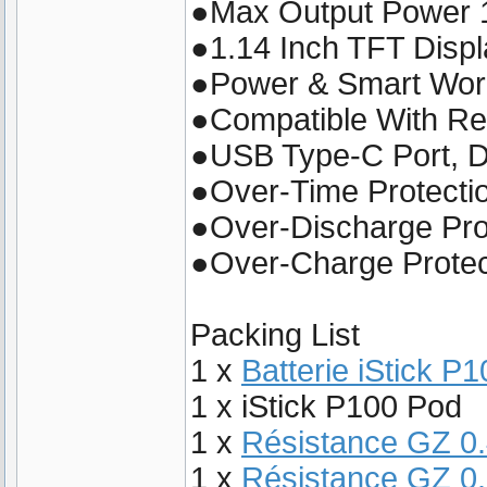
●Max Output Power
●1.14 Inch TFT Disp
●Power & Smart Wor
●Compatible With Re
●USB Type-C Port, 
●Over-Time Protecti
●Over-Discharge Pro
●Over-Charge Protec
Packing List
1 x
Batterie iStick P1
1 x iStick P100 Pod
1 x
Résistance GZ 0
1 x
Résistance GZ 0