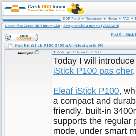
DDR Portal
Registrace
Hledat
FAQ
Obsah fóra Czech DDR forum v3.9
»
Srazy, setkání a turnaje (VSS+CON)
Pod Kit iStic
Pod Kit iStick P100 3400mAh-Eleafworld.FR
Zaslal: po, 17.leden 2022, 5:17
Anonymní
Today I will introduc
iStick P100 pas cher
.
Eleaf iStick P100
, wh
a compact and durabl
friendly. built-in 3
supports the regular
mode, under smart mod