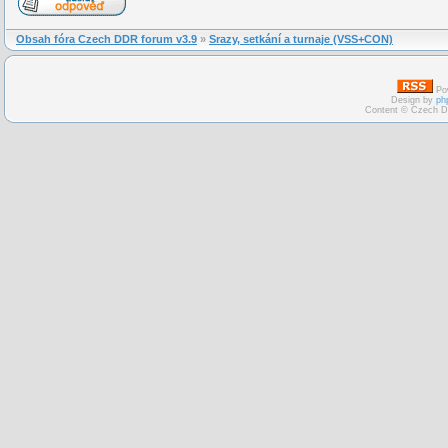
Obsah fóra Czech DDR forum v3.9
»
Srazy, setkání a turnaje (VSS+CON)
Po
Design by
ph
Content © Czech D