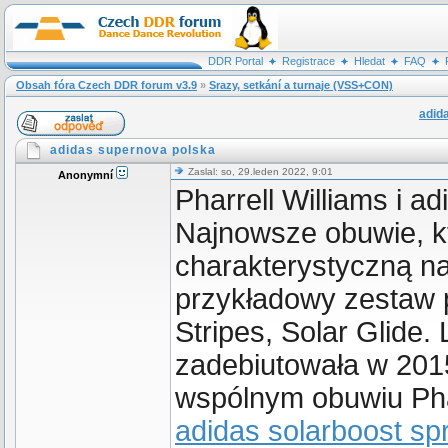
DDR Portal
Registrace
Hledat
FAQ
Obsah fóra Czech DDR forum v3.9
»
Srazy, setkání a turnaje (VSS+CON)
adid
adidas supernova polska
Zaslal: so, 29.leden 2022, 9:01
Anonymní
Pharrell Williams i 
Najnowsze obuwie, kt
charakterystyczną na
przykładowy zestaw 
Stripes, Solar Glide.
zadebiutowała w 201
wspólnym obuwiu Phar
adidas solarboost sp