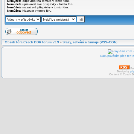
Nemůžete
odpovídat na témata v tomto fóru.
Nemůžete
upravovat své příspěvky v tomto fóru.
Nemůžete
mazat své příspěvky v tomto fóru.
Nemůžete
hlasovat v tomto fóru.
Obsah fóra Czech DDR forum v3.9
»
Srazy, setkání a turnaje (VSS+CON)
Nakupováním přes tento 
Po
Design by
ph
Content © Czech D