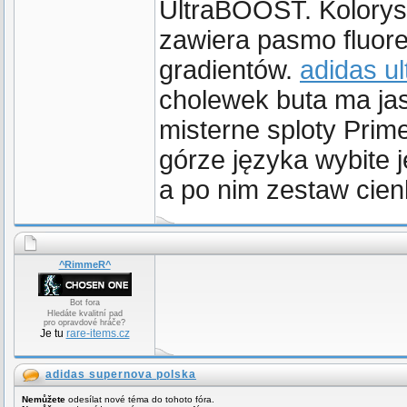
UltraBOOST. Kolorysty
zawiera pasmo fluor
gradientów.
adidas ul
cholewek buta ma jas
misterne sploty Prim
górze języka wybite j
a po nim zestaw cien
^RimmeR^
Bot fora
Hledáte kvalitní pad
pro opravdové hráče?
Je tu
rare-items.cz
adidas supernova polska
Nemůžete
odesílat nové téma do tohoto fóra.