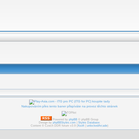
Nakupováním přes tento baner přispíváte na provoz těchto stránek
Powered by
phpBB
© phpBB Group
Design by
phpBBStyles.com
|
Styles Database
.
Content © Czech DDR forum v3.9 (
Xsoft
|
unlockedArcade
)