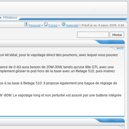
Přihlášení
Personál
«
Počasí
«
Kalendář
« Právě je so, 8.srpen 2026, 4:44
 un kit idéal, pour le vapotage direct des poumons, avec lequel vous pouvez
stance de 0.4Ω aura besoin de 20W-30W, tandis qu'une tête GTL avec une
mplement glisser le pod hors de la base avec un filetage 510, puis insérez
ce à sa base à filetage 510. Il propose également une bague de réglage de
-80W. Le vapotage long et non perturbé est assuré par une batterie intégrée