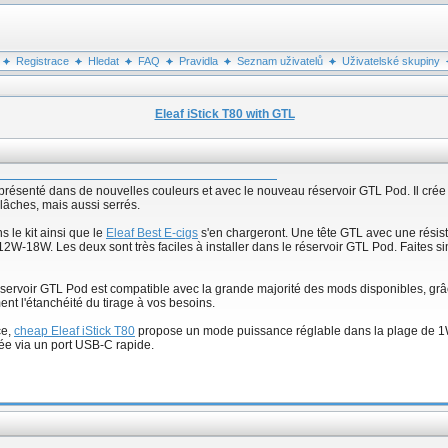
Registrace
Hledat
FAQ
Pravidla
Seznam uživatelů
Uživatelské skupiny
Eleaf iStick T80 with GTL
présenté dans de nouvelles couleurs et avec le nouveau réservoir GTL Pod. Il crée
lâches, mais aussi serrés.
 le kit ainsi que le
Eleaf Best E-cigs
s'en chargeront. Une tête GTL avec une rési
2W-18W. Les deux sont très faciles à installer dans le réservoir GTL Pod. Faites si
servoir GTL Pod est compatible avec la grande majorité des mods disponibles, grâ
ment l'étanchéité du tirage à vos besoins.
ce,
cheap Eleaf iStick T80
propose un mode puissance réglable dans la plage de 1W 
ée via un port USB-C rapide.