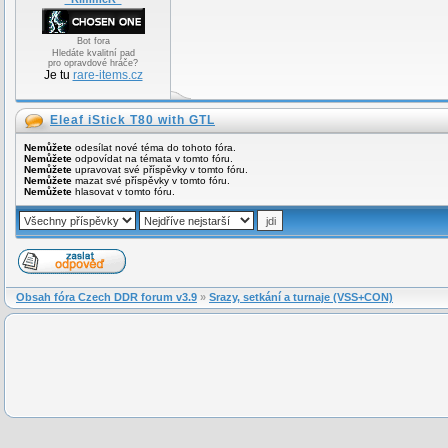
Bot fora
Hledáte kvalitní pad
pro opravdové hráče?
Je tu
rare-items.cz
Eleaf iStick T80 with GTL
Nemůžete
odesílat nové téma do tohoto fóra.
Nemůžete
odpovídat na témata v tomto fóru.
Nemůžete
upravovat své příspěvky v tomto fóru.
Nemůžete
mazat své příspěvky v tomto fóru.
Nemůžete
hlasovat v tomto fóru.
Obsah fóra Czech DDR forum v3.9
»
Srazy, setkání a turnaje (VSS+CON)