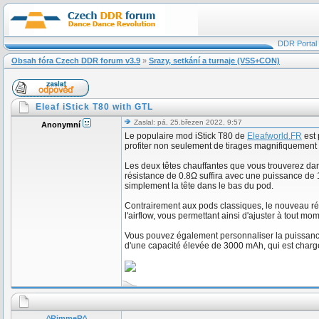
DDR Portal
Obsah fóra Czech DDR forum v3.9
»
Srazy, setkání a turnaje (VSS+CON)
Eleaf iStick T80 with GTL
Zaslal: pá, 25.březen 2022, 9:57
Anonymní
Le populaire mod iStick T80 de
Eleafworld.FR
est 
profiter non seulement de tirages magnifiquement 
Les deux têtes chauffantes que vous trouverez dans
résistance de 0.8Ω suffira avec une puissance de 1
simplement la tête dans le bas du pod.
Contrairement aux pods classiques, le nouveau ré
l'airflow, vous permettant ainsi d'ajuster à tout mo
Vous pouvez également personnaliser la puissan
d'une capacité élevée de 3000 mAh, qui est charg
^RimmeR^