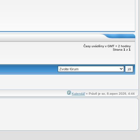
Časy uváděny v GMT + 2 hodiny
Strana
1
z
1
Kalendář
« Právě je so, 8.srpen 2026, 4:44