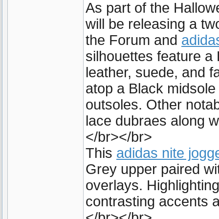
As part of the Hallow
will be releasing a t
the Forum and
adida
silhouettes feature a
leather, suede, and f
atop a Black midsole
outsoles. Other notab
lace dubraes along wi
</br></br>
This
adidas nite jogg
Grey upper paired wi
overlays. Highlighti
contrasting accents 
</br></br>