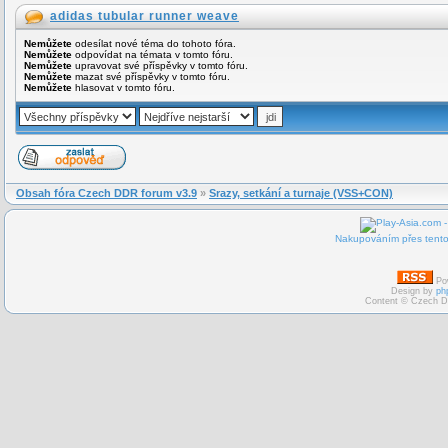
adidas tubular runner weave
Nemůžete
odesílat nové téma do tohoto fóra.
Nemůžete
odpovídat na témata v tomto fóru.
Nemůžete
upravovat své příspěvky v tomto fóru.
Nemůžete
mazat své příspěvky v tomto fóru.
Nemůžete
hlasovat v tomto fóru.
Obsah fóra Czech DDR forum v3.9
»
Srazy, setkání a turnaje (VSS+CON)
Nakupováním přes tento 
Po
Design by
ph
Content © Czech D