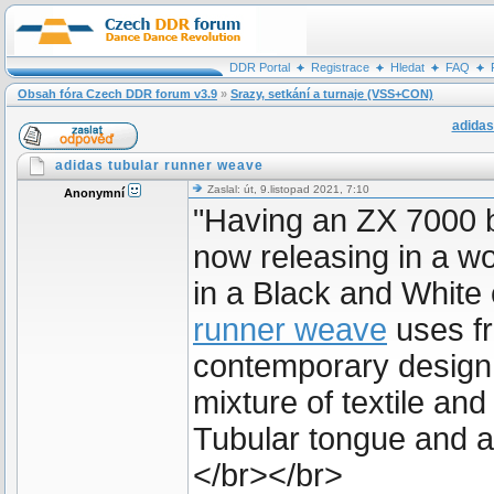
DDR Portal
Registrace
Hledat
FAQ
Obsah fóra Czech DDR forum v3.9
»
Srazy, setkání a turnaje (VSS+CON)
adidas
adidas tubular runner weave
Zaslal: út, 9.listopad 2021, 7:10
Anonymní
"Having an ZX 7000 ba
now releasing in a wo
in a Black and White
runner weave
uses fr
contemporary design c
mixture of textile an
Tubular tongue and a
</br></br>