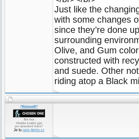
Just like the changin
with some changes o
since they’re done up
surrounding environm
Olive, and Gum colo
constructed with recy
and suede. Other nota
riding atop a Black 
^RimmeR^
Bot fora
Hledáte kvalitní pad
pro opravdové hráče?
Je tu
rare-items.cz