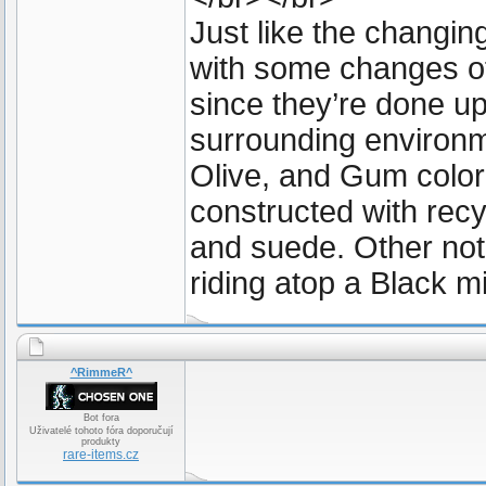
Just like the changin
with some changes o
since they’re done up
surrounding environm
Olive, and Gum colo
constructed with recy
and suede. Other nota
riding atop a Black 
^RimmeR^
Bot fora
Uživatelé tohoto fóra doporučují
produkty
rare-items.cz