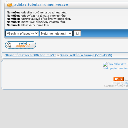
adidas tubular runner weave
Nemůžete
odesílat nové téma do tohoto fóra.
Nemůžete
odpovídat na témata v tomto fóru.
Nemůžete
upravovat své příspěvky v tomto fóru.
Nemůžete
mazat své příspěvky v tomto fóru.
Nemůžete
hlasovat v tomto fóru.
Obsah fóra Czech DDR forum v3.9
»
Srazy, setkání a turnaje (VSS+CON)
Nakupujte přes ten
Po
Design by
ph
Content © Czech D