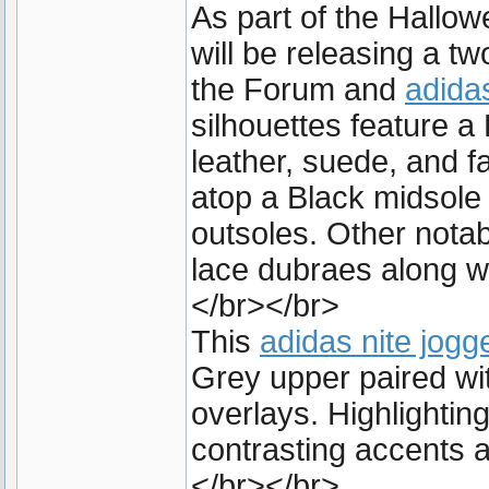
As part of the Hallow
will be releasing a t
the Forum and
adida
silhouettes feature a
leather, suede, and f
atop a Black midsole
outsoles. Other notab
lace dubraes along wi
</br></br>
This
adidas nite jogg
Grey upper paired wi
overlays. Highlighti
contrasting accents 
</br></br>