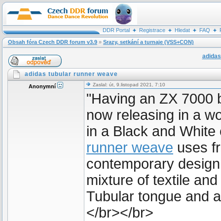
DDR Portal
Registrace
Hledat
FAQ
Obsah fóra Czech DDR forum v3.9
»
Srazy, setkání a turnaje (VSS+CON)
adidas
adidas tubular runner weave
Zaslal: út, 9.listopad 2021, 7:10
Anonymní
"Having an ZX 7000 ba
now releasing in a wo
in a Black and White
runner weave
uses fr
contemporary design c
mixture of textile an
Tubular tongue and a
</br></br>