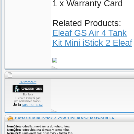
1 x Warranty Card
Related Products:
Eleaf GS Air 4 Tank
Kit Mini iStick 2 Eleaf
^RimmeR^
Bot fora
Hledáte kvalitní pad
pro opravdové hráče?
Je tu
rare-items.cz
Batterie Mini iStick 2 25W 1050mAh-Eleafworld.FR
Nemůžete
odesílat nové téma do tohoto fóra.
Nemůžete
odpovídat na témata v tomto fóru.
Nemůžete
upravovat své příspěvky v tomto fóru.