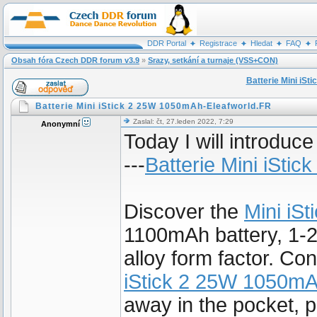
DDR Portal
Registrace
Hledat
FAQ
Obsah fóra Czech DDR forum v3.9
»
Srazy, setkání a turnaje (VSS+CON)
Batterie Mini iS
Batterie Mini iStick 2 25W 1050mAh-Eleafworld.FR
Zaslal: čt, 27.leden 2022, 7:29
Anonymní
Today I will introduc
---
Batterie Mini iStic
Discover the
Mini iSt
1100mAh battery, 1-2
alloy form factor. Co
iStick 2 25W 1050m
away in the pocket, 