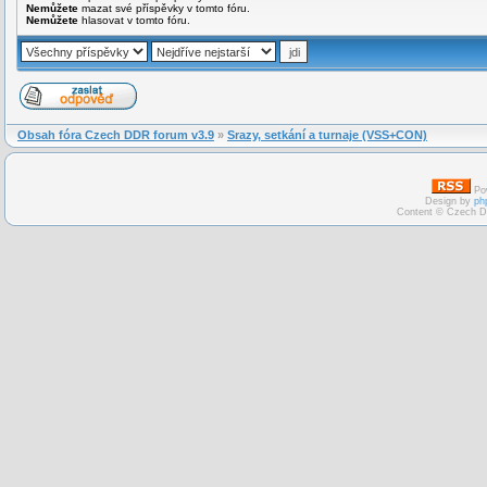
Nemůžete
mazat své příspěvky v tomto fóru.
Nemůžete
hlasovat v tomto fóru.
Obsah fóra Czech DDR forum v3.9
»
Srazy, setkání a turnaje (VSS+CON)
Po
Design by
ph
Content © Czech D