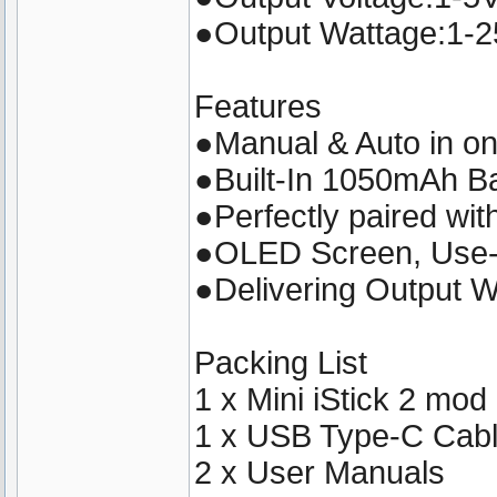
●Output Wattage:1-
Features
●Manual & Auto in o
●Built-In 1050mAh Ba
●Perfectly paired wit
●OLED Screen, Use-F
●Delivering Output 
Packing List
1 x Mini iStick 2 mod
1 x USB Type-C Cab
2 x User Manuals