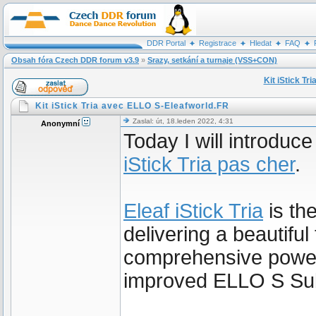
DDR Portal
Registrace
Hledat
FAQ
Obsah fóra Czech DDR forum v3.9
»
Srazy, setkání a turnaje (VSS+CON)
Kit iStick Tr
Kit iStick Tria avec ELLO S-Eleafworld.FR
Zaslal: út, 18.leden 2022, 4:31
Anonymní
Today I will introduc
iStick Tria pas cher
.
Eleaf iStick Tria
is th
delivering a beautiful
comprehensive power f
improved ELLO S Su