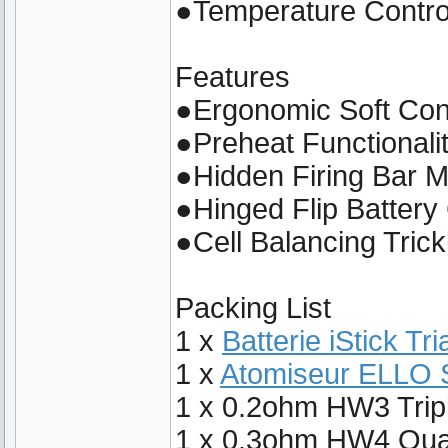
●Temperature Contro
Features
●Ergonomic Soft Con
●Preheat Functionali
●Hidden Firing Bar 
●Hinged Flip Battery
●Cell Balancing Tric
Packing List
1 x
Batterie iStick Tri
1 x
Atomiseur ELLO 
1 x 0.2ohm HW3 Tripl
1 x 0.3ohm HW4 Quad