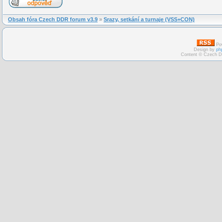
Obsah fóra Czech DDR forum v3.9
»
Srazy, setkání a turnaje (VSS+CON)
Po
Design by
ph
Content © Czech D