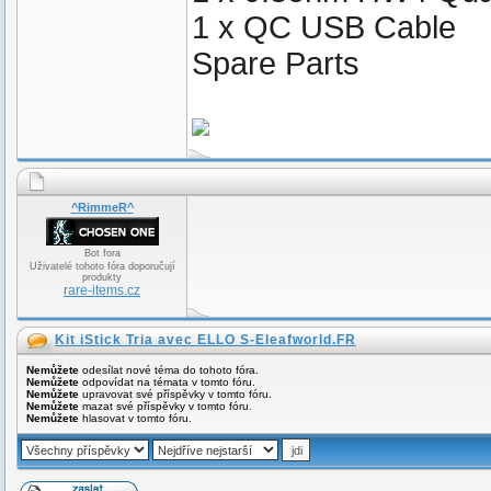
1 x QC USB Cable
Spare Parts
^RimmeR^
Bot fora
Uživatelé tohoto fóra doporučují
produkty
rare-items.cz
Kit iStick Tria avec ELLO S-Eleafworld.FR
Nemůžete
odesílat nové téma do tohoto fóra.
Nemůžete
odpovídat na témata v tomto fóru.
Nemůžete
upravovat své příspěvky v tomto fóru.
Nemůžete
mazat své příspěvky v tomto fóru.
Nemůžete
hlasovat v tomto fóru.