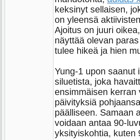
keksinyt sellaisen, jo
on yleensä aktiivisten 
Ajoitus on juuri oike
näyttää olevan para
tulee hikeä ja hien m
Yung-1 upon saanut i
siluetista, joka havait
ensimmäisen kerran 
päivityksiä pohjaansa
päälliseen. Samaan a
voidaan antaa 90-luvu
yksityiskohtia, kuten