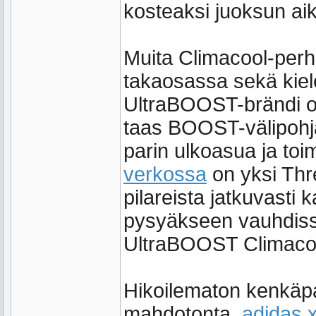
kosteaksi juoksun ai
Muita Climacool-perh
takaosassa sekä kiele
UltraBOOST-brändi os
taas BOOST-välipohja
parin ulkoasua ja toi
verkossa
on yksi Thr
pilareista jatkuvasti k
pysyäkseen vauhdissa
UltraBOOST Climacoo
Hikoilematon kenkäpa
mahdotonta,
adidas x