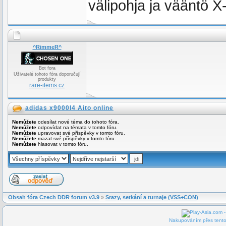
välipohja ja vääntö X
^RimmeR^
Bot fora
Uživatelé tohoto fóra doporučují
produkty
rare-items.cz
adidas x9000l4 Aito online
Nemůžete
odesílat nové téma do tohoto fóra.
Nemůžete
odpovídat na témata v tomto fóru.
Nemůžete
upravovat své příspěvky v tomto fóru.
Nemůžete
mazat své příspěvky v tomto fóru.
Nemůžete
hlasovat v tomto fóru.
Obsah fóra Czech DDR forum v3.9
»
Srazy, setkání a turnaje (VSS+CON)
Nakupováním přes tento 