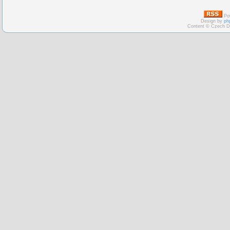
Po
Design by
ph
Content © Czech D