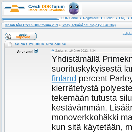
DDR Portal
Registrace
Hledat
FAQ
Obsah fóra Czech DDR forum v3.9
»
Srazy, setkání a turnaje (VSS+CON)
adida
adidas x9000l4 Aito online
Zaslal: st, 16.únor 2022, 4:34
Anonymní
Yhdistämällä Primekni
suorituskykyisestä la
finland
percent Parley
kierrätetystä polyest
tekemään tutusta silue
kestävämmän. Lisääm
monoverkkohäkki mahdo
kun sitä käytetään, mi