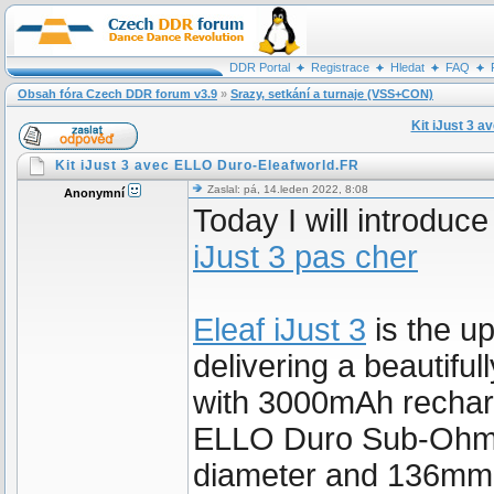
DDR Portal
Registrace
Hledat
FAQ
Obsah fóra Czech DDR forum v3.9
»
Srazy, setkání a turnaje (VSS+CON)
Kit iJust 3 
Kit iJust 3 avec ELLO Duro-Eleafworld.FR
Zaslal: pá, 14.leden 2022, 8:08
Anonymní
Today I will introduc
iJust 3 pas cher
Eleaf iJust 3
is the up
delivering a beautifu
with 3000mAh recharg
ELLO Duro Sub-Ohm
diameter and 136mm i