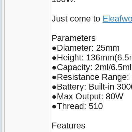
Just come to
Eleafwo
Parameters
●Diameter: 25mm
●Height: 136mm(6.5m
●Capacity: 2ml/6.5ml
●Resistance Range:
●Battery: Built-in 3
●Max Output: 80W
●Thread: 510
Features