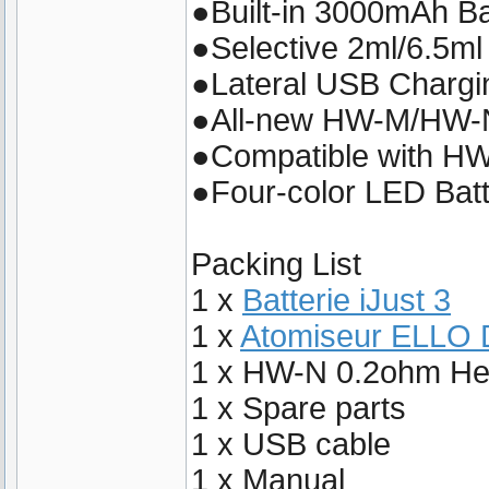
●Built-in 3000mAh Ba
●Selective 2ml/6.5ml
●Lateral USB Chargi
●All-new HW-M/HW-
●Compatible with HW
●Four-color LED Batt
Packing List
1 x
Batterie iJust 3
1 x
Atomiseur ELLO 
1 x HW-N 0.2ohm H
1 x Spare parts
1 x USB cable
1 x Manual