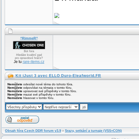
^RimmeR^
Bot fora
Hledáte kvalitní pad
pro opravdové hráče?
Je tu
rare-items.cz
Kit iJust 3 avec ELLO Duro-Eleafworld.FR
Nemůžete
odesílat nové téma do tohoto fóra.
Nemůžete
odpovídat na témata v tomto fóru.
Nemůžete
upravovat své příspěvky v tomto fóru.
Nemůžete
mazat své příspěvky v tomto fóru.
Nemůžete
hlasovat v tomto fóru.
Obsah fóra Czech DDR forum v3.9
»
Srazy, setkání a turnaje (VSS+CON)