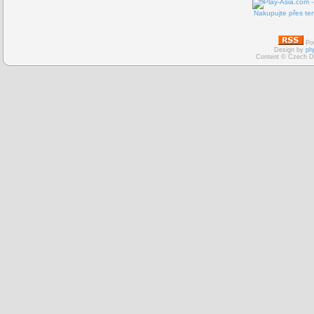
Nakupujte přes ten
Po
Design by
ph
Content © Czech D