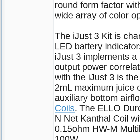
round form factor wit
wide array of color op
The iJust 3 Kit is ch
LED battery indicator
iJust 3 implements a 
output power correlate
with the iJust 3 is 
2mL maximum juice cap
auxiliary bottom airfl
Coils
. The ELLO Duro
N Net Kanthal Coil w
0.15ohm HW-M Multiho
100W.