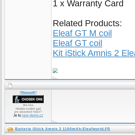
1 x Warranty Card
Related Products:
Eleaf GT M coil
Eleaf GT coil
Kit iStick Amnis 2 Ele
^RimmeR^
Bot fora
Hledáte kvalitní pad
pro opravdové hráče?
Je tu
rare-items.cz
Batterie iStick Amnis 2 1100mAh-Eleafworld.FR