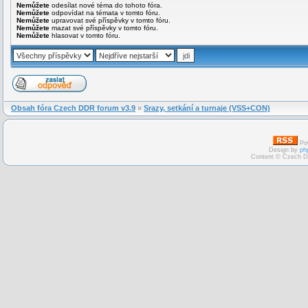
Nemůžete
odesílat nové téma do tohoto fóra.
Nemůžete
odpovídat na témata v tomto fóru.
Nemůžete
upravovat své příspěvky v tomto fóru.
Nemůžete
mazat své příspěvky v tomto fóru.
Nemůžete
hlasovat v tomto fóru.
Obsah fóra Czech DDR forum v3.9
»
Srazy, setkání a turnaje (VSS+CON)
Po
Design by
ph
Content © Czech D