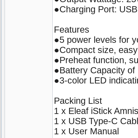
●Charging Port: USB
Features
●5 power levels for y
●Compact size, easy 
●Preheat function, su
●Battery Capacity o
●3-color LED indicatin
Packing List
1 x Eleaf iStick Amn
1 x USB Type-C Cab
1 x User Manual