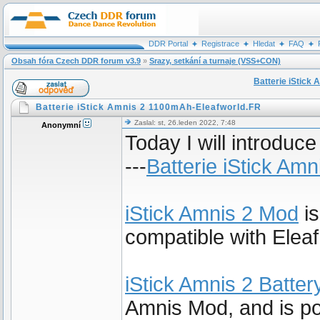
DDR Portal
Registrace
Hledat
FAQ
Obsah fóra Czech DDR forum v3.9
»
Srazy, setkání a turnaje (VSS+CON)
Batterie iStick
Batterie iStick Amnis 2 1100mAh-Eleafworld.FR
Zaslal: st, 26.leden 2022, 7:48
Anonymní
Today I will introduc
---
Batterie iStick Amn
iStick Amnis 2 Mod
is
compatible with Elea
iStick Amnis 2 Batter
Amnis Mod, and is po