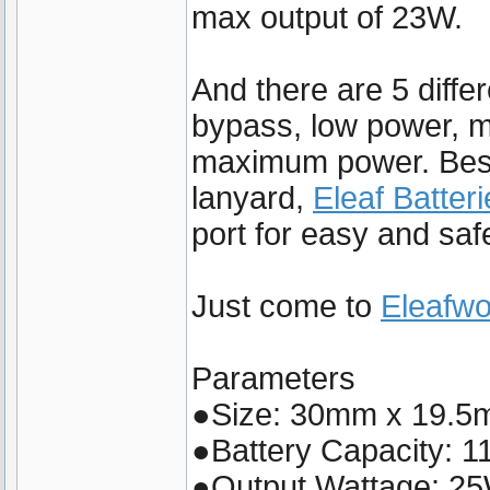
max output of 23W.
And there are 5 diffe
bypass, low power, 
maximum power. Besi
lanyard,
Eleaf Batteri
port for easy and saf
Just come to
Eleafwo
Parameters
●Size: 30mm x 19.
●Battery Capacity: 
●Output Wattage: 2