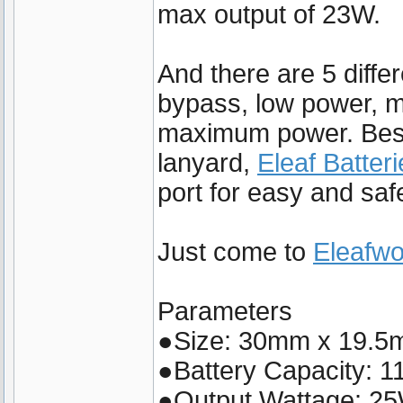
max output of 23W.
And there are 5 diffe
bypass, low power, 
maximum power. Besi
lanyard,
Eleaf Batteri
port for easy and saf
Just come to
Eleafwo
Parameters
●Size: 30mm x 19.
●Battery Capacity: 
●Output Wattage: 2