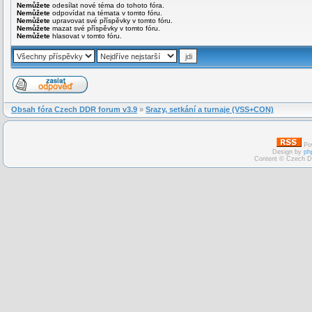
Nemůžete
odesílat nové téma do tohoto fóra.
Nemůžete
odpovídat na témata v tomto fóru.
Nemůžete
upravovat své příspěvky v tomto fóru.
Nemůžete
mazat své příspěvky v tomto fóru.
Nemůžete
hlasovat v tomto fóru.
Obsah fóra Czech DDR forum v3.9
»
Srazy, setkání a turnaje (VSS+CON)
Po
Design by
ph
Content © Czech D