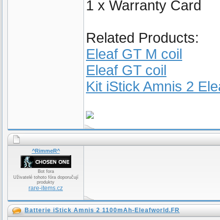
1 x Warranty Card
Related Products:
Eleaf GT M coil
Eleaf GT coil
Kit iStick Amnis 2 Ele
^RimmeR^
Bot fora
Uživatelé tohoto fóra doporučují
produkty
rare-items.cz
Batterie iStick Amnis 2 1100mAh-Eleafworld.FR