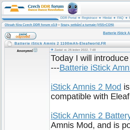
DDR Portal
Registrace
Hledat
FAQ
Obsah fóra Czech DDR forum v3.9
»
Srazy, setkání a turnaje (VSS+CON)
Batterie iStick
Batterie iStick Amnis 2 1100mAh-Eleafworld.FR
Zaslal: st, 26.leden 2022, 7:48
Anonymní
Today I will introduc
---
Batterie iStick Amn
iStick Amnis 2 Mod
is
compatible with Elea
iStick Amnis 2 Batter
Amnis Mod, and is po