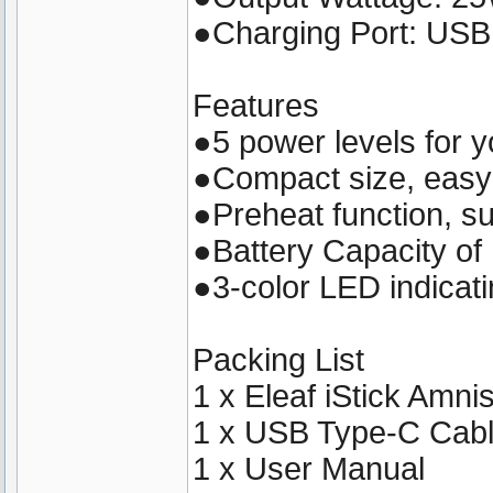
●Charging Port: USB
Features
●5 power levels for y
●Compact size, easy 
●Preheat function, su
●Battery Capacity o
●3-color LED indicatin
Packing List
1 x Eleaf iStick Amn
1 x USB Type-C Cab
1 x User Manual