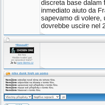
discreta base dalam f
inmediato aiuto da Fr
sapevamo di volere, u
dovrebbe uscire nel 
^RimmeR^
Bot fora
Hledáte kvalitní pad
pro opravdové hráče?
Je tu
rare-items.cz
nike dunk high up uomo
Nemůžete
odesílat nové téma do tohoto fóra.
Nemůžete
odpovídat na témata v tomto fóru.
Nemůžete
upravovat své příspěvky v tomto fóru.
Nemůžete
mazat své příspěvky v tomto fóru.
Nemůžete
hlasovat v tomto fóru.