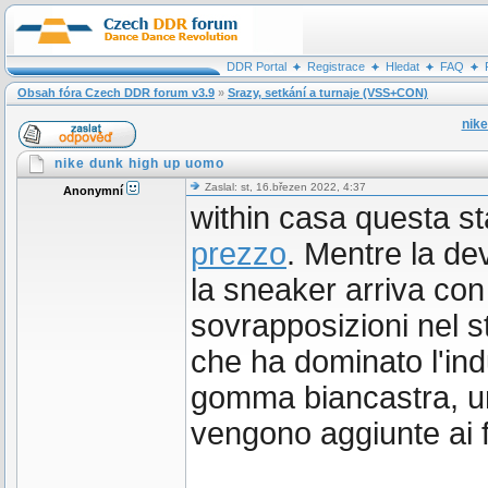
DDR Portal
Registrace
Hledat
FAQ
Obsah fóra Czech DDR forum v3.9
»
Srazy, setkání a turnaje (VSS+CON)
nike
nike dunk high up uomo
Zaslal: st, 16.březen 2022, 4:37
Anonymní
within casa questa s
prezzo
. Mentre la de
la sneaker arriva co
sovrapposizioni nel st
che ha dominato l'ind
gomma biancastra, un
vengono aggiunte ai f