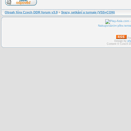
Obsah fóra Czech DDR forum v3.9
»
Srazy, setkání a turnaje (VSS+CON)
Nakupováním přes tento 
Po
Design by
ph
Content © Czech D