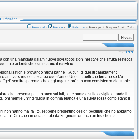
Přihlášení
Personál
«
Počasí
«
Kalendář
« Právě je čt, 6.srpen 2026, 2:45
va con una manciata dalam nuove sovrapposizioni nel style che sfrutta l'estetica
ggiunte ai fondi che completano il restyling.
 personalisation e provando nuovi pannelli. Alcuni di questi cambiamenti
o anniversario della scarpa quest'anno. Uno di quelli che tornano se l'Air
tiva "gel" semitrasparente, che aggiunge un po' di nuova consistenza electronic
re che presenta pelle bianca sui lati, sulle punte e sulle caviglie quando il
ai talloni mentre un'intersuola in gomma bianca e una suola rossa completano il
oni non hanno mai fallito, sebbene presentino design peculiari che no abbiamo
 of anni. Ora che inmediato aiuto da Fragment for each un trio che no