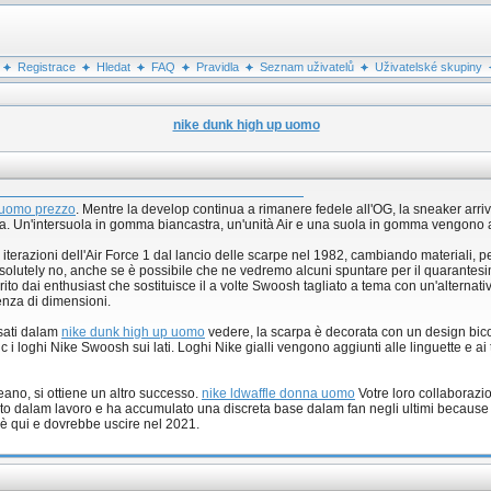
Registrace
Hledat
FAQ
Pravidla
Seznam uživatelů
Uživatelské skupiny
nike dunk high up uomo
 uomo prezzo
. Mentre la develop continua a rimanere fedele all'OG, la sneaker arri
da. Un'intersuola in gomma biancastra, un'unità Air e una suola in gomma vengono a
se iterazioni dell'Air Force 1 dal lancio delle scarpe nel 1982, cambiando materiali,
olutely no, anche se è possibile che ne vedremo alcuni spuntare per il quarantesim
ito dai enthusiast che sostituisce il a volte Swoosh tagliato a tema con un'alterna
renza di dimensioni.
usati dalam
nike dunk high up uomo
vedere, la scarpa è decorata con un design bicolo
c i loghi Nike Swoosh sui lati. Loghi Nike gialli vengono aggiunti alle linguette e 
ano, si ottiene un altro successo.
nike ldwaffle donna uomo
Votre loro collaborazi
porto dalam lavoro e ha accumulato una discreta base dalam fan negli ultimi because
 è qui e dovrebbe uscire nel 2021.