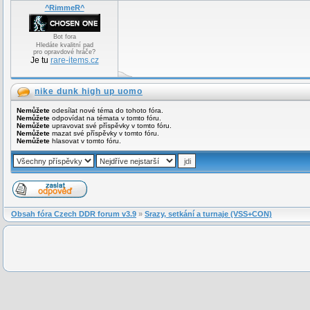
^RimmeR^
Bot fora
Hledáte kvalitní pad
pro opravdové hráče?
Je tu
rare-items.cz
nike dunk high up uomo
Nemůžete
odesílat nové téma do tohoto fóra.
Nemůžete
odpovídat na témata v tomto fóru.
Nemůžete
upravovat své příspěvky v tomto fóru.
Nemůžete
mazat své příspěvky v tomto fóru.
Nemůžete
hlasovat v tomto fóru.
Obsah fóra Czech DDR forum v3.9
»
Srazy, setkání a turnaje (VSS+CON)