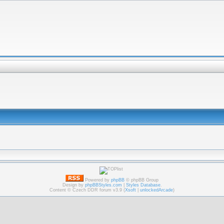
Powered by
phpBB
© phpBB Group
Design by
phpBBStyles.com
|
Styles Database
.
Content © Czech DDR forum v3.9 (
Xsoft
|
unlockedArcade
)