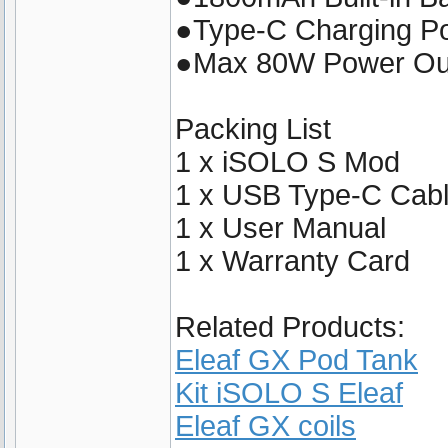
●Type-C Charging Po
●Max 80W Power Ou
Packing List
1 x iSOLO S Mod
1 x USB Type-C Cab
1 x User Manual
1 x Warranty Card
Related Products:
Eleaf GX Pod Tank
Kit iSOLO S Eleaf
Eleaf GX coils