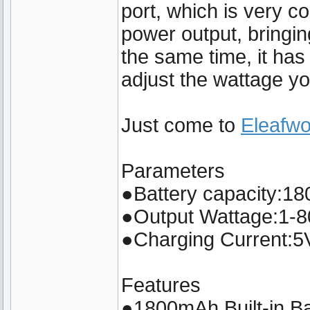
port, which is very c
power output, bringi
the same time, it has 
adjust the wattage yo
Just come to
Eleafwo
Parameters
●Battery capacity:1
●Output Wattage:1-
●Charging Current:
Features
●1800mAh Built-in Ba