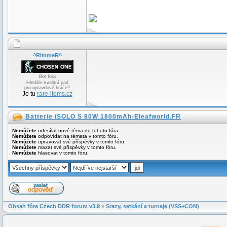
^RimmeR^
Bot fora
Hledáte kvalitní pad
pro opravdové hráče?
Je tu
rare-items.cz
Batterie iSOLO S 80W 1800mAh-Eleafworld.FR
Nemůžete
odesílat nové téma do tohoto fóra.
Nemůžete
odpovídat na témata v tomto fóru.
Nemůžete
upravovat své příspěvky v tomto fóru.
Nemůžete
mazat své příspěvky v tomto fóru.
Nemůžete
hlasovat v tomto fóru.
Obsah fóra Czech DDR forum v3.9
»
Srazy, setkání a turnaje (VSS+CON)