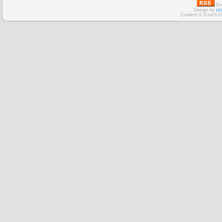
Po
Design by
ph
Content © Czech D