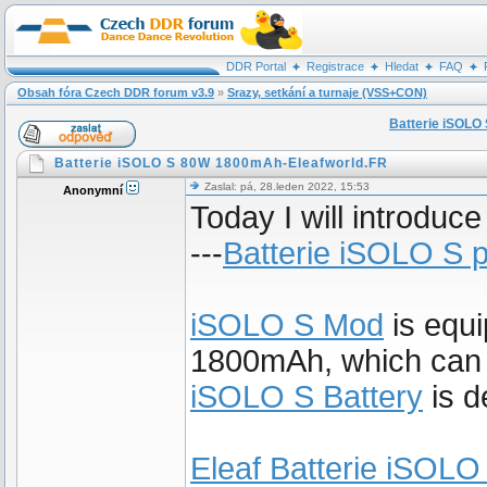
DDR Portal
Registrace
Hledat
FAQ
Obsah fóra Czech DDR forum v3.9
»
Srazy, setkání a turnaje (VSS+CON)
Batterie iSOLO
Batterie iSOLO S 80W 1800mAh-Eleafworld.FR
Zaslal: pá, 28.leden 2022, 15:53
Anonymní
Today I will introduc
---
Batterie iSOLO S 
iSOLO S Mod
is equi
1800mAh, which can f
iSOLO S Battery
is d
Eleaf Batterie iSOLO