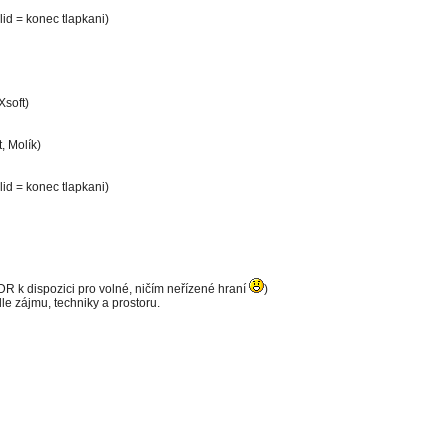
lid = konec tlapkani)
Xsoft)
, Molík)
lid = konec tlapkani)
R k dispozici pro volné, ničím neřízené hraní
)
e zájmu, techniky a prostoru.