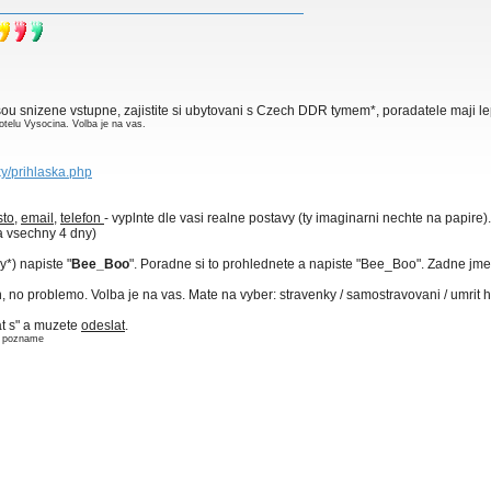
ou snizene vstupne, zajistite si ubytovani s Czech DDR tymem*, poradatele maji lep
telu Vysocina. Volba je na vas.
ky/prihlaska.php
to
,
email
,
telefon
- vyplnte dle vasi realne postavy (ty imaginarni nechte na papire).
na vsechny 4 dny)
y*) napiste "
Bee_Boo
". Poradne si to prohlednete a napiste "Bee_Boo". Zadne jmen
, no problemo. Volba je na vas. Mate na vyber: stravenky / samostravovani / umrit
at s" a muzete
odeslat
.
as pozname