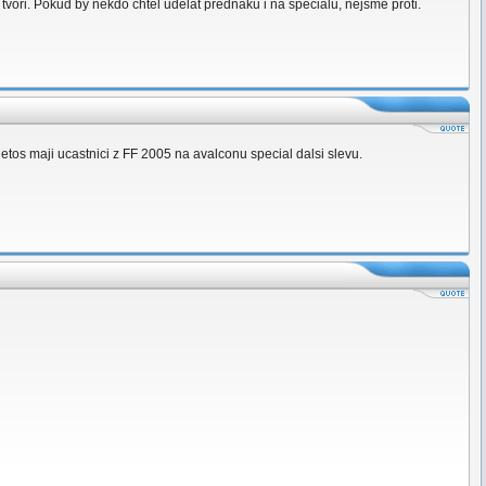
vori. Pokud by nekdo chtel udelat prednaku i na specialu, nejsme proti.
etos maji ucastnici z FF 2005 na avalconu special dalsi slevu.