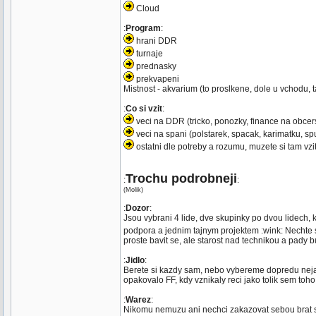
Cloud
:
Program
:
hrani DDR
turnaje
prednasky
prekvapeni
Mistnost - akvarium (to proslkene, dole u vchodu,
:
Co si vzit
:
veci na DDR (tricko, ponozky, finance na obcers
veci na spani (polstarek, spacak, karimatku, spun
ostatni dle potreby a rozumu, muzete si tam vzi
Trochu podrobneji
:
:
(Molik)
:
Dozor
:
Jsou vybrani 4 lide, dve skupinky po dvou lidech, 
podpora a jednim tajnym projektem :wink: Nechte s
proste bavit se, ale starost nad technikou a pady b
:
Jidlo
:
Berete si kazdy sam, nebo vybereme dopredu neja
opakovalo FF, kdy vznikaly reci jako tolik sem toho
:
Warez
:
Nikomu nemuzu ani nechci zakazovat sebou brat so