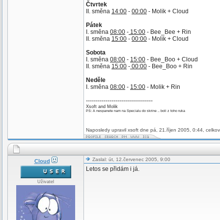
Čtvrtek
II. směna
14:00
-
00:00
- Molik + Cloud
Pátek
I. směna
08:00
-
15:00
- Bee_Bee + Rin
II. směna
15:00
-
00:00
- Molik + Cloud
Sobota
I. směna
08:00
-
15:00
- Bee_Boo + Cloud
II. směna
15:00
-
00:00
- Bee_Boo + Rin
Neděle
I. směna
08:00
-
15:00
- Molik + Rin
----------------------------------
Xsoft and Molik
PS: A nespanete nam na Specialu do skrine .. boli z toho ruka
Naposledy upravil xsoft dne pá, 21.říjen 2005, 0:44, celko
Zaslal: út, 12.červenec 2005, 9:00
Cloud
Letos se přidám i já.
Uživatel