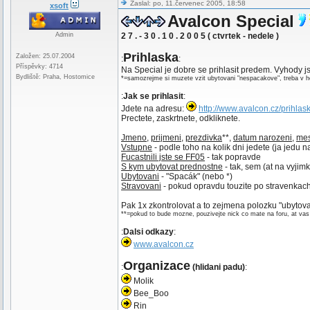
Zaslal: po, 11.červenec 2005, 18:58
xsoft
Avalcon Special
Admin
2 7 . - 3 0 . 1 0 . 2 0 0 5 ( ctvrtek - nedele )
Prihlaska
Založen: 25.07.2004
:
:
Příspěvky: 4714
Na Special je dobre se prihlasit predem. Vyhody js
Bydliště: Praha, Hostomice
*=samozrejme si muzete vzit ubytovani "nespacakove", treba v ho
:
Jak se prihlasit
:
Jdete na adresu:
http://www.avalcon.cz/prihlas
Prectete, zaskrtnete, odkliknete.
Jmeno
,
prijmeni
,
prezdivka
**,
datum narozeni
,
mes
Vstupne
- podle toho na kolik dni jedete (ja jedu 
Fucastnili jste se FF05
- tak popravde
S kym ubytovat prednostne
- tak, sem (at na vyjimk
Ubytovani
- "Spacák" (nebo *)
Stravovani
- pokud opravdu touzite po stravenkach
Pak 1x zkontrolovat a to zejmena polozku "ubytov
**=pokud to bude mozne, pouzivejte nick co mate na foru, at v
:
Dalsi odkazy
:
www.avalcon.cz
Organizace
:
(hlidani padu)
:
Molik
Bee_Boo
Rin