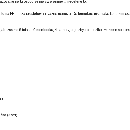
zovat je na tu osobu ze ma sw a anime ... nedelejte to.
lo na FF, ale za prestehovani vazne nemuzu. Do formulare piste jako kontaktni oso
ale zas mit 8 fotaku, 9 notebooku, 4 kamery, to je zbytecne riziko. Muzeme se dom
k)
áška
(Xsoft)