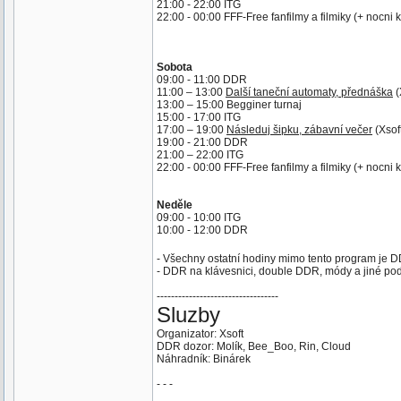
21:00 - 22:00 ITG
22:00 - 00:00 FFF-Free fanfilmy a filmiky (+ nocni k
Sobota
09:00 - 11:00 DDR
11:00 – 13:00
Další taneční automaty, přednáška
(
13:00 – 15:00 Begginer turnaj
15:00 - 17:00 ITG
17:00 – 19:00
Následuj šipku, zábavní večer
(Xsoft
19:00 - 21:00 DDR
21:00 – 22:00 ITG
22:00 - 00:00 FFF-Free fanfilmy a filmiky (+ nocni k
Neděle
09:00 - 10:00 ITG
10:00 - 12:00 DDR
- Všechny ostatní hodiny mimo tento program je DD
- DDR na klávesnici, double DDR, módy a jiné podl
----------------------------------
Sluzby
Organizator: Xsoft
DDR dozor: Molík, Bee_Boo, Rin, Cloud
Náhradník: Binárek
- - -