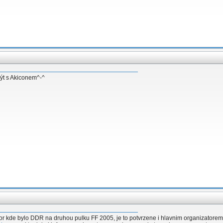
rýt s Akiconem^-^
or kde bylo DDR na druhou pulku FF 2005, je to potvrzene i hlavnim organizatorem 