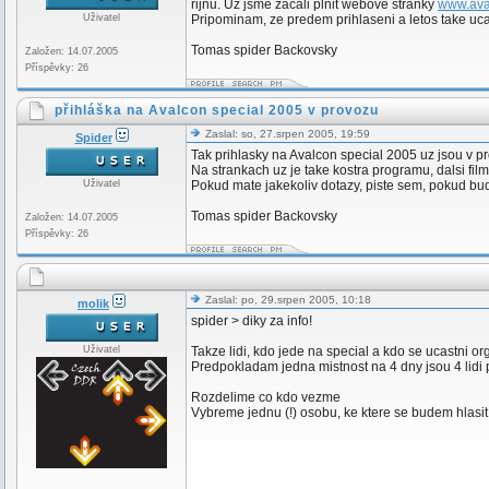
rijnu. Uz jsme zacali plnit webove stranky
www.ava
Uživatel
Pripominam, ze predem prihlaseni a letos take uca
Tomas spider Backovsky
Založen: 14.07.2005
Příspěvky: 26
přihláška na Avalcon special 2005 v provozu
Zaslal: so, 27.srpen 2005, 19:59
Spider
Tak prihlasky na Avalcon special 2005 uz jsou v pr
Na strankach uz je take kostra programu, dalsi f
Uživatel
Pokud mate jakekoliv dotazy, piste sem, pokud bu
Tomas spider Backovsky
Založen: 14.07.2005
Příspěvky: 26
Zaslal: po, 29.srpen 2005, 10:18
molik
spider > diky za info!
Uživatel
Takze lidi, kdo jede na special a kdo se ucastni o
Predpokladam jedna mistnost na 4 dny jsou 4 lidi p
Rozdelime co kdo vezme
Vybreme jednu (!) osobu, ke ktere se budem hlasit