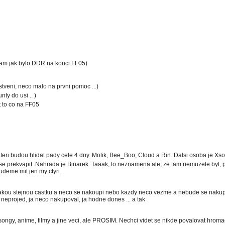
 tam jak bylo DDR na konci FF05)
tveni, neco malo na prvni pomoc ...)
ty do usi .. )
t to co na FF05
kteri budou hlidat pady cele 4 dny. Molik, Bee_Boo, Cloud a Rin. Dalsi osoba je Xso
e prekvapit. Nahrada je Binarek. Taaak, to neznamena ale, ze tam nemuzete byt, pr
udeme mit jen my ctyri.
kou stejnou castku a neco se nakoupi nebo kazdy neco vezme a nebude se nakupo
 neprojed, ja neco nakupoval, ja hodne dones ... a tak
ngy, anime, filmy a jine veci, ale PROSIM. Nechci videt se nikde povalovat hroma