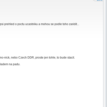
si prehled o poctu ucastniku a mohou se podle toho zaridit...
o-nick, nebo Czech DDR, proste jen tohle, to bude stacit.
 hladem na padu.