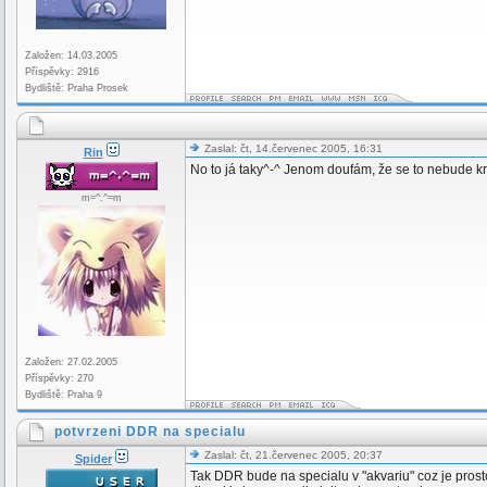
Založen: 14.03.2005
Příspěvky: 2916
Bydliště: Praha Prosek
Zaslal: čt, 14.červenec 2005, 16:31
Rin
No to já taky^-^ Jenom doufám, že se to nebude k
m=^.^=m
Založen: 27.02.2005
Příspěvky: 270
Bydliště: Praha 9
potvrzeni DDR na specialu
Zaslal: čt, 21.červenec 2005, 20:37
Spider
Tak DDR bude na specialu v "akvariu" coz je prost