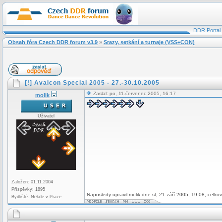
DDR Portal
Obsah fóra Czech DDR forum v3.9
»
Srazy, setkání a turnaje (VSS+CON)
[!] Avalcon Special 2005 - 27.-30.10.2005
Zaslal: po, 11.červenec 2005, 16:17
molik
Uživatel
Založen: 01.11.2004
Příspěvky: 1895
Naposledy upravil molik dne st, 21.září 2005, 19:08, celko
Bydliště: Nekde v Praze