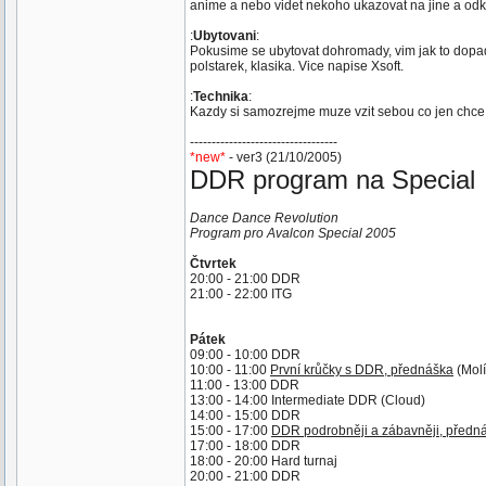
anime a nebo videt nekoho ukazovat na jine a odka
:
Ubytovani
:
Pokusime se ubytovat dohromady, vim jak to dopad
polstarek, klasika. Vice napise Xsoft.
:
Technika
:
Kazdy si samozrejme muze vzit sebou co jen chce, 
----------------------------------
*new*
- ver3 (21/10/2005)
DDR program na Special
Dance Dance Revolution
Program pro Avalcon Special 2005
Čtvrtek
20:00 - 21:00 DDR
21:00 - 22:00 ITG
Pátek
09:00 - 10:00 DDR
10:00 - 11:00
První krůčky s DDR, přednáška
(Molí
11:00 - 13:00 DDR
13:00 - 14:00 Intermediate DDR (Cloud)
14:00 - 15:00 DDR
15:00 - 17:00
DDR podrobněji a zábavněji, předn
17:00 - 18:00 DDR
18:00 - 20:00 Hard turnaj
20:00 - 21:00 DDR