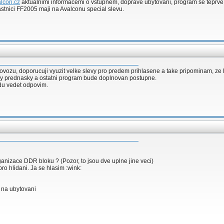
lcon.cz
aktualnimi informacemi o vstupnem, doprave ubytovani, program se teprve t
stnici FF2005 maji na Avalconu special slevu.
ovozu, doporucuji vyuzit velke slevy pro predem prihlasene a take pripominam, ze l
ilmy prednasky a ostatni program bude doplnovan postupne.
du vedet odpovim.
rganizace DDR bloku ? (Pozor, to jsou dve uplne jine veci)
ro hlidani. Ja se hlasim :wink:
 na ubytovani