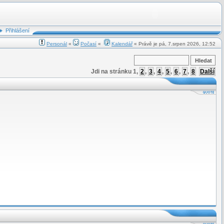
Přihlášení
Personál
«
Počasí
«
Kalendář
« Právě je pá, 7.srpen 2026, 12:52
Jdi na stránku
1
,
2
,
3
,
4
,
5
,
6
,
7
,
8
Další