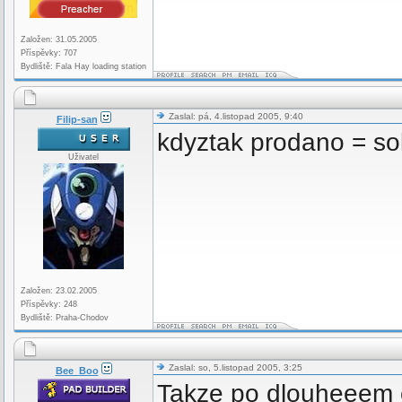
Založen: 31.05.2005
Příspěvky: 707
Bydliště: Fala Hay loading station
Zaslal: pá, 4.listopad 2005, 9:40
Filip-san
kdyztak prodano = s
Uživatel
Založen: 23.02.2005
Příspěvky: 248
Bydliště: Praha-Chodov
Zaslal: so, 5.listopad 2005, 3:25
Bee_Boo
Takze po dlouheeem c