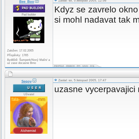
Zaslal: so, 5.listopad 2005, 12:56
Bee_Boo
Kdyz se zavrelo okno 
Pad builder
si mohl nadavat tak m
Založen: 17.02.2005
Příspěvky: 1765
Bydliště: Šumperk/Nový Malín/ a
uz zase docasne Brno
Zaslal: so, 5.listopad 2005, 17:47
Seqoy
uzasne vycerpavajici 
Uživatel