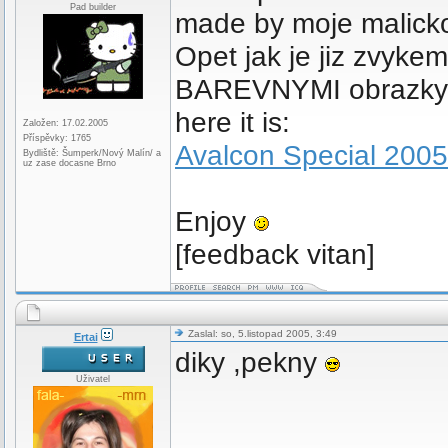
Pad builder
made by moje malicko
Opet jak je jiz zvykem
BAREVNYMI obrazk
here it is:
Založen: 17.02.2005
Příspěvky: 1765
Avalcon Special 2005
Bydliště: Šumperk/Nový Malín/ a
uz zase docasne Brno
Enjoy
[feedback vitan]
Zaslal: so, 5.listopad 2005, 3:49
Ertai
diky ,pekny
Uživatel