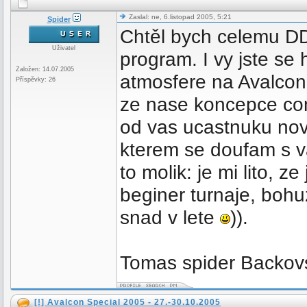
Zaslal: ne, 6.listopad 2005, 5:21
Spider
Chtěl bych celemu D
Uživatel
program. I vy jste se
Založen: 14.07.2005
atmosfere na Avalconu
Příspěvky: 26
ze nase koncepce con
od vas ucastnuku nov
kterem se doufam s v
to molik: je mi lito, 
beginer turnaje, bohuz
snad v lete
)).
Tomas spider Backov
[!] Avalcon Special 2005 - 27.-30.10.2005