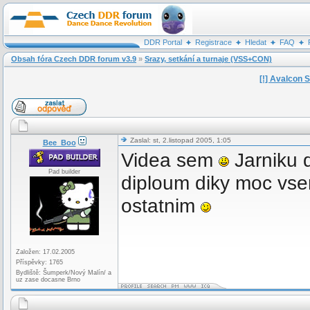
DDR Portal
Registrace
Hledat
FAQ
Obsah fóra Czech DDR forum v3.9
»
Srazy, setkání a turnaje (VSS+CON)
[!] Avalcon 
Zaslal: st, 2.listopad 2005, 1:05
Bee_Boo
Videa sem
Jarniku 
Pad builder
diploum diky moc vse
ostatnim
Založen: 17.02.2005
Příspěvky: 1765
Bydliště: Šumperk/Nový Malín/ a
uz zase docasne Brno