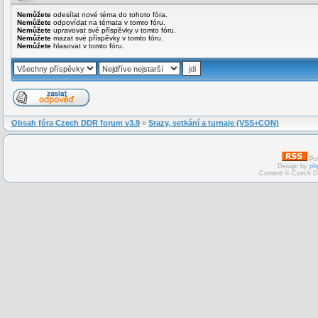
Nemůžete
odesílat nové téma do tohoto fóra.
Nemůžete
odpovídat na témata v tomto fóru.
Nemůžete
upravovat své příspěvky v tomto fóru.
Nemůžete
mazat své příspěvky v tomto fóru.
Nemůžete
hlasovat v tomto fóru.
Obsah fóra Czech DDR forum v3.9
»
Srazy, setkání a turnaje (VSS+CON)
Po
Design by
ph
Content © Czech D