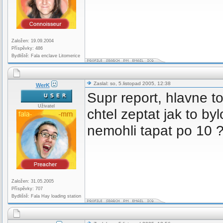
Založen: 19.09.2004
Příspěvky: 486
Bydliště: Fala enclave Litomerice
Zaslal: so, 5.listopad 2005, 12:38
WerK
Supr report, hlavne to
Uživatel
chtel zeptat jak to by
nemohli tapat po 10 
Založen: 31.05.2005
Příspěvky: 707
Bydliště: Fala Hay loading station