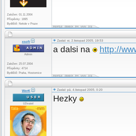
Založen: 01.11.2004
Příspěvky: 1895
Bydliště: Nekde v Praze
Zaslal: st, 2.listopad 2005, 19:53
xsoft
a dalsi na
http://w
Admin
Založen: 25.07.2004
Příspěvky: 4714
Bydliště: Praha, Hostomice
Zaslal: pá, 4.listopad 2005, 0:20
WerK
Hezky
Uživatel