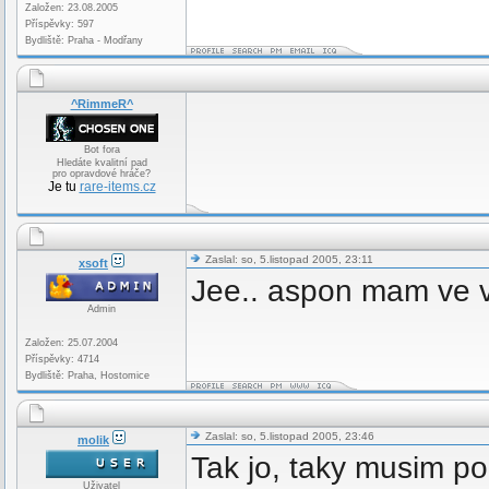
Založen: 23.08.2005
Příspěvky: 597
Bydliště: Praha - Modřany
^RimmeR^
Bot fora
Hledáte kvalitní pad
pro opravdové hráče?
Je tu
rare-items.cz
Zaslal: so, 5.listopad 2005, 23:11
xsoft
Jee.. aspon mam ve v
Admin
Založen: 25.07.2004
Příspěvky: 4714
Bydliště: Praha, Hostomice
Zaslal: so, 5.listopad 2005, 23:46
molik
Tak jo, taky musim p
Uživatel