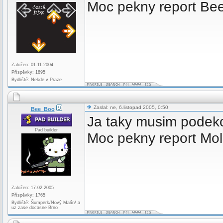
Moc pekny report Bee
Založen: 01.11.2004
Příspěvky: 1895
Bydliště: Nekde v Praze
Zaslal: ne, 6.listopad 2005, 0:50
Bee_Boo
Ja taky musim podekov
Pad builder
Moc pekny report Mol
Založen: 17.02.2005
Příspěvky: 1765
Bydliště: Šumperk/Nový Malín/ a
uz zase docasne Brno