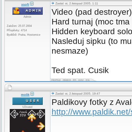
Zaslal: st, 2.listopad 2005, 1:11
xsoft
Video (pad destroyer) 
Admin
Hard turnaj (moc tma .
Založen: 25.07.2004
Hidden keyboard solo 
Příspěvky: 4714
Bydliště: Praha, Hostomice
Nasleduj sipku (to mu
nesmaze)
Ted spat. Cusik
Zaslal: st, 2.listopad 2005, 19:47
molik
Paldikovy fotky z Av
Uživatel
http://www.paldik.net