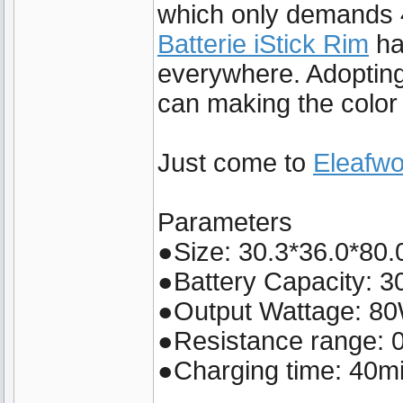
which only demands 4
Batterie iStick Rim
ha
everywhere. Adoptin
can making the color 
Just come to
Eleafwo
Parameters
●Size: 30.3*36.0*80
●Battery Capacity: 3
●Output Wattage: 8
●Resistance range: 
●Charging time: 40m