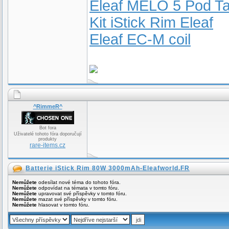
Eleaf MELO 5 Pod T
Kit iStick Rim Eleaf
Eleaf EC-M coil
^RimmeR^
Bot fora
Uživatelé tohoto fóra doporučují
produkty
rare-items.cz
Batterie iStick Rim 80W 3000mAh-Eleafworld.FR
Nemůžete
odesílat nové téma do tohoto fóra.
Nemůžete
odpovídat na témata v tomto fóru.
Nemůžete
upravovat své příspěvky v tomto fóru.
Nemůžete
mazat své příspěvky v tomto fóru.
Nemůžete
hlasovat v tomto fóru.