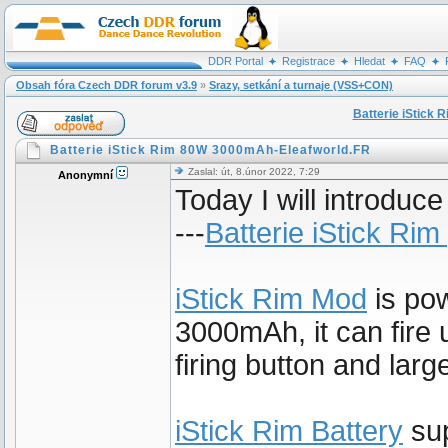
DDR Portal
Registrace
Hledat
FAQ
Obsah fóra Czech DDR forum v3.9
»
Srazy, setkání a turnaje (VSS+CON)
Batterie iStick
Batterie iStick Rim 80W 3000mAh-Eleafworld.FR
Zaslal: út, 8.únor 2022, 7:29
Anonymní
Today I will introduc
---
Batterie iStick Rim
iStick Rim Mod
is pow
3000mAh, it can fire
firing button and lar
iStick Rim Battery
sup