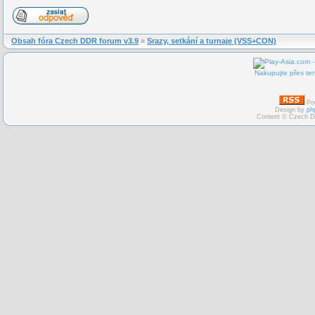
Obsah fóra Czech DDR forum v3.9
»
Srazy, setkání a turnaje (VSS+CON)
Nakupujte přes ten
Po
Design by
ph
Content © Czech D