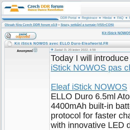
DDR Portal
Registrace
Hledat
FAQ
Obsah fóra Czech DDR forum v3.9
»
Srazy, setkání a turnaje (VSS+CON)
Kit iStick NOWO
Kit iStick NOWOS avec ELLO Duro-Eleafworld.FR
Zaslal: čt, 20.leden 2022, 4:58
Anonymní
Today I will introduc
iStick NOWOS pas c
Eleaf iStick NOWOS
ELLO Duro 6.5ml Ato
4400mAh built-in bat
protocol for faster 
with innovative LED d