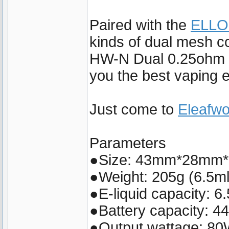
Paired with the
ELLO
kinds of dual mesh c
HW-N Dual 0.25ohm H
you the best vaping 
Just come to
Eleafwo
Parameters
●Size: 43mm*28mm*1
●Weight: 205g (6.5ml
●E-liquid capacity: 6
●Battery capacity: 
●Output wattage: 8