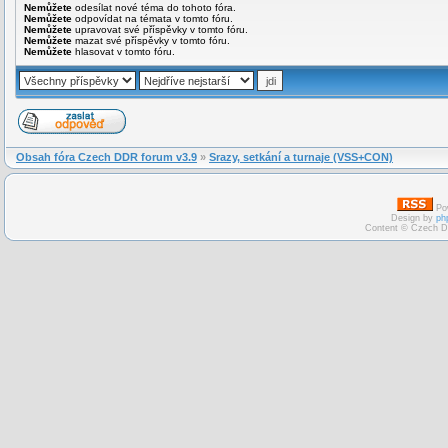
Nemůžete
odesílat nové téma do tohoto fóra.
Nemůžete
odpovídat na témata v tomto fóru.
Nemůžete
upravovat své příspěvky v tomto fóru.
Nemůžete
mazat své příspěvky v tomto fóru.
Nemůžete
hlasovat v tomto fóru.
Obsah fóra Czech DDR forum v3.9
»
Srazy, setkání a turnaje (VSS+CON)
Po
Design by
ph
Content © Czech D