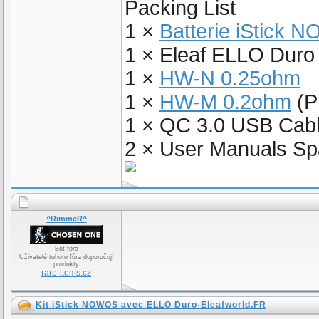
Packing List
1 ×
Batterie iStick
1 × Eleaf ELLO Duro 
1 ×
HW-N 0.25ohm
1 ×
HW-M 0.2ohm
(Pr
1 × QC 3.0 USB Cab
2 × User Manuals Sp
^RimmeR^
Bot fora
Uživatelé tohoto fóra doporučují
produkty
rare-items.cz
Kit iStick NOWOS avec ELLO Duro-Eleafworld.FR