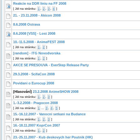
Reakcie na DDR liniu na FF 2008
[
Jdi na stránku:
1
,
2
,
3
,
4
]
21. - 23.11.2008 - Akicon 2008
8.6.2008 Ostrava
8.6.2008 [VSS] - Lost 2008
10.-11.5.2008 - AnimeFEST 2008
[
Jdi na stránku:
1
,
2
]
[random] - ITG Novodvorska
[
Jdi na stránku:
1
,
2
]
AKCE SE PRESOUVA - EverStep Release Party
29.3.2008 - ScifaCon 2008
Povidani o Eurocup 2008
[Hlasování]
23.2.2008 AnimeSHOW 2008
[
Jdi na stránku:
1
,
2
,
3
]
1.-3.2.2008 - Pragocon 2008
[
Jdi na stránku:
1
...
3
,
4
,
5
]
15.-16.12.2007 - Vanocni setkani na Budance
[
Jdi na stránku:
1
,
2
,
3
]
16.-18.11.2007 KoprCon 2007
[
Jdi na stránku:
1
,
2
]
23.-25.11.2007 - Kub deskovych her Poutnik (HK)