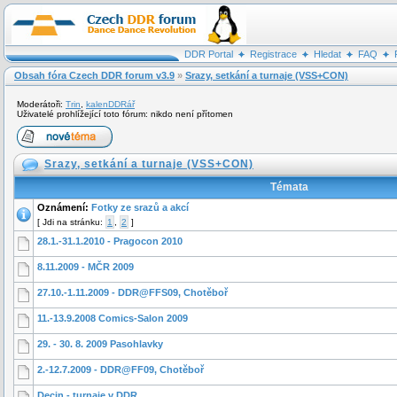
DDR Portal
Registrace
Hledat
FAQ
Obsah fóra Czech DDR forum v3.9
»
Srazy, setkání a turnaje (VSS+CON)
Moderátoři:
Trin
,
kalenDDRář
Uživatelé prohlížející toto fórum: nikdo není přítomen
Srazy, setkání a turnaje (VSS+CON)
Témata
Oznámení:
Fotky ze srazů a akcí
[
Jdi na stránku:
1
,
2
]
28.1.-31.1.2010 - Pragocon 2010
8.11.2009 - MČR 2009
27.10.-1.11.2009 - DDR@FFS09, Chotěboř
11.-13.9.2008 Comics-Salon 2009
29. - 30. 8. 2009 Pasohlavky
2.-12.7.2009 - DDR@FF09, Chotěboř
Decin - turnaje v DDR