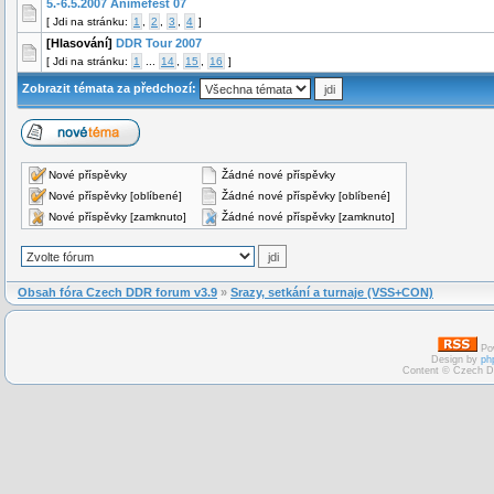
5.-6.5.2007 Animefest 07
[
Jdi na stránku:
1
,
2
,
3
,
4
]
[Hlasování]
DDR Tour 2007
[
Jdi na stránku:
1
...
14
,
15
,
16
]
Zobrazit témata za předchozí:
Nové příspěvky
Žádné nové příspěvky
Nové příspěvky [oblíbené]
Žádné nové příspěvky [oblíbené]
Nové příspěvky [zamknuto]
Žádné nové příspěvky [zamknuto]
Obsah fóra Czech DDR forum v3.9
»
Srazy, setkání a turnaje (VSS+CON)
Po
Design by
ph
Content © Czech D