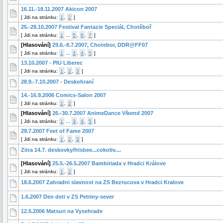
16.11.-18.11.2007 Akicon 2007
[
Jdi na stránku:
1
,
2
]
25.-28.10.2007 Festival Fantazie Speciál, Chotěboř
[
Jdi na stránku:
1
...
5
,
6
,
7
]
[Hlasování]
29.6.-8.7.2007, Chotebor, DDR@FF07
[
Jdi na stránku:
1
...
3
,
4
,
5
]
13.10.2007 - PIU Liberec
[
Jdi na stránku:
1
,
2
,
3
]
28.9.-7.10.2007 - Deskohraní
14.-16.9.2006 Comics-Salon 2007
[
Jdi na stránku:
1
,
2
]
[Hlasování]
26.-30.7.2007 AnimeDance Víkend 2007
[
Jdi na stránku:
1
...
3
,
4
,
5
]
29.7.2007 Feet of Fame 2007
[
Jdi na stránku:
1
,
2
,
3
]
Zitra 14.7. deskovky/frisbee...cokoliv....
[Hlasování]
25.5.-26.5.2007 Bambiriada v Hradci Králove
[
Jdi na stránku:
1
,
2
]
18.6.2007 Zahradni slavnost na ZS Bezrucova v Hradci Kralove
1.6.2007 Den deti v ZS Petriny-sever
12.5.2006 Matsuri na Vysehrade