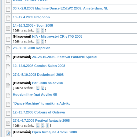
30.7.-2.8.2009 Machine Dance EC&WC 2009, Amsterdam, NL
10.-12.4.2009 Pragocon
14.-16.3.2008 - Scon 2008
[
Jdi na stránku:
1
,
2
]
[Hlasování]
N/A - Mistrovstvi CR v ITG 2008
[
Jdi na stránku:
1
,
2
]
28.-30.11.2008 KoprCon
[Hlasování]
24.-28.10.2008 - Festival Fantazie Special
12.-14.9.2008 Comics-Salon 2008
27.9.-5.10.2008 Deskohrani 2008
[Hlasování]
FoF 2008 na adviku
[
Jdi na stránku:
1
,
2
]
Hudebni hry (na) Adviku 08
"Dance Machine" turnajik na Adviku
12.-13.7.2008 Colours of Ostrava
27.6.-6.7.2008 Festival fantazie 2008
[
Jdi na stránku:
1
,
2
,
3
]
[Hlasování]
Open turnaj na Adviku 2008