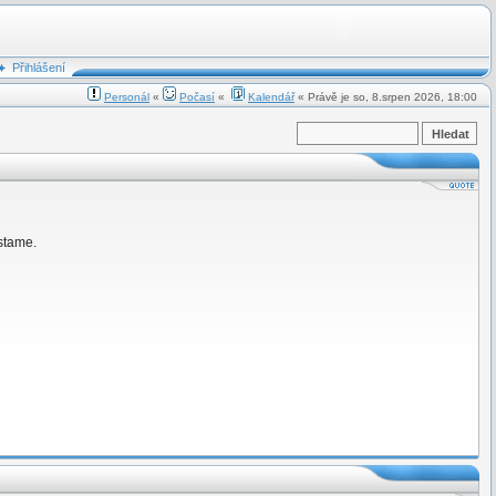
Přihlášení
Personál
«
Počasí
«
Kalendář
« Právě je so, 8.srpen 2026, 18:00
stame.