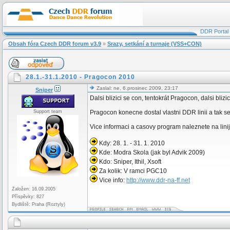
DDR Portal
Obsah fóra Czech DDR forum v3.9
»
Srazy, setkání a turnaje (VSS+CON)
28.1.-31.1.2010 - Pragocon 2010
Zaslal: ne, 6.prosinec 2009, 23:17
Sniper
Dalsi blizici se con, tentokrát Pragocon, dalsi bl
Support team
Pragocon konecne dostal vlastni DDR linii a tak s
Vice informaci a casovy program naleznete na lin
Kdy: 28. 1. - 31. 1. 2010
Kde: Modra Skola (jak byl Advik 2009)
Kdo: Sniper, Ithil, Xsoft
Za kolik: V ramci PGC10
Vice info:
http://www.ddr-na-ff.net
Založen: 16.09.2005
Příspěvky: 827
Bydliště: Praha (Roztyly)