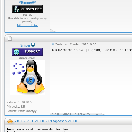
^RimmeR^
Bot fora
Uživatelé tohoto fóra doporučují
produkty
rare-items.cz
Zaslal: so, 2.leden 2010, 0:06
Sniper
Tak uz mame hotovej program, jeste o vikendu dore
Support team
Založen: 16.09.2005
Příspěvky: 827
Bydliště: Praha (Roztyly)
28.1.-31.1.2010 - Pragocon 2010
Nemůžete
odesílat nové téma do tohoto fóra.