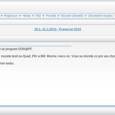
Registrace
Hledat
FAQ
Pravidla
Seznam uživatelů
Uživatelské skupiny
28.1.-31.1.2010 - Pragocon 2010
izici se program DDR@FF.
e muzete tesit na Quad, PIU a BM. Mozna i neco vic. Vcas se dozvite co pro vas chy
ijnim webu.