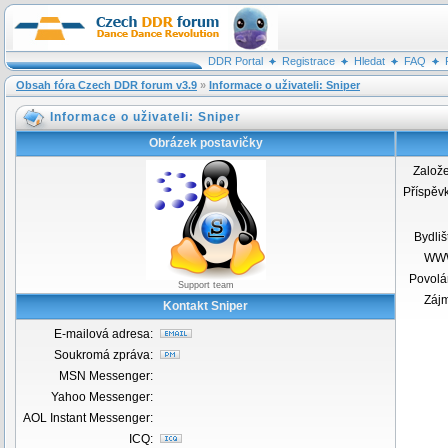
DDR Portal
Registrace
Hledat
FAQ
Obsah fóra Czech DDR forum v3.9
»
Informace o uživateli: Sniper
Informace o uživateli: Sniper
Obrázek postavičky
Založ
Příspěv
Bydliš
WW
Povolá
Support team
Záj
Kontakt Sniper
E-mailová adresa:
Soukromá zpráva:
MSN Messenger:
Yahoo Messenger:
AOL Instant Messenger:
ICQ: