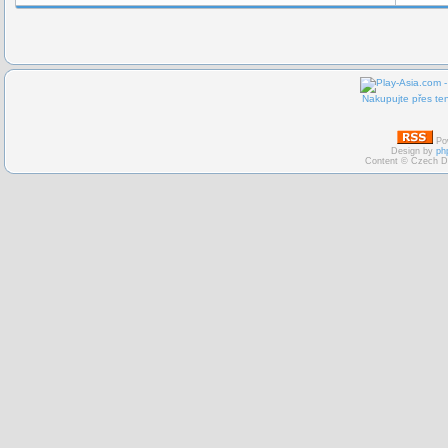
Nakupujte přes ten
Po
Design by
ph
Content © Czech D