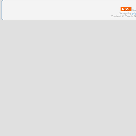
Po
Design by
ph
Content © Czech D