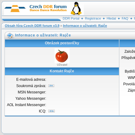
DDR Portal
Registrace
Hledat
FAQ
Obsah fóra Czech DDR forum v3.9
»
Informace o uživateli: Rajče
Informace o uživateli: Rajče
Obrázek postavičky
Založ
Příspěv
Uživatel
Kontakt Rajče
Bydliš
WW
E-mailová adresa:
Povolá
Soukromá zpráva:
Záj
MSN Messenger:
Yahoo Messenger:
AOL Instant Messenger:
ICQ: