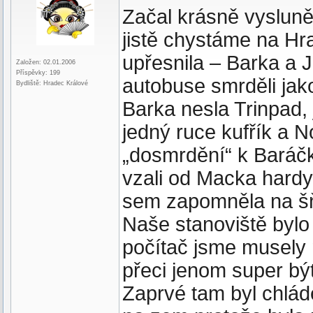
Začal krásně vysluně
jistě chystáme na Hr
upřesnila – Barka a 
Založen: 02.01.2006
Příspěvky: 199
autobuse smrděli ja
Bydliště: Hradec Králové
Barka nesla Trinpad,
jedný ruce kufřík a N
„dosmrdění“ k Baráčk
vzali od Macka hardy
sem zapomněla na š
Naše stanoviště bylo s
počítač jsme musely mí
přeci jenom super být
Zaprvé tam byl chlád