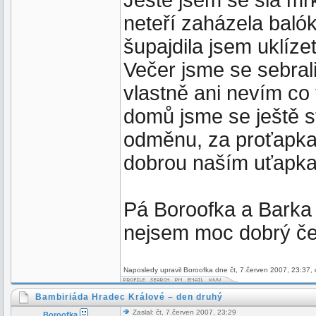
Ještě jsem se šla mrk
neteří zaházela baló
šupajdila jsem uklíz
Večer jsme se sebrali
vlastně ani nevím co 
domů jsme se ještě st
odměnu, za proťapkan
dobrou naším uťap
Pá Boroofka a Barka
nejsem moc dobrý če
Naposledy upravil Boroofka dne čt, 7.červen 2007, 23:37, 
Bambiriáda Hradec Králové – den druhý
Zaslal: čt, 7.červen 2007, 23:29
Boroofka