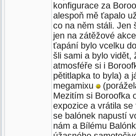
konfigurace za Boro
alespoň mě ťapalo už 
co na něm stáli. Jen 
jen na zátěžové akce
ťapání bylo vcelku do
šli sami a bylo vidět,
atmosféře si i Boroof
pětitlapka to byla) a
megamixu
(porážela
Mezitím si Boroofka 
expozice a vrátila se 
se balónek napustí v
nám a Bílému Balónku 
úžasného samotočivé