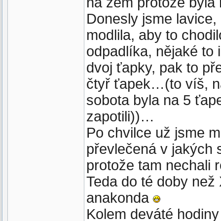
na zem protože byla r
Donesly jsme lavice,
modlila, aby to chodi
odpadlíka, nějaké to 
dvoj ťapky, pak to př
čtyř ťapek…(to víš, 
sobota byla na 5 ťap
zapotili))…
Po chvilce už jsme mě
převlečená v jakých s
protože tam nechali r
Teda do té doby než
anakonda
Kolem deváté hodiny 