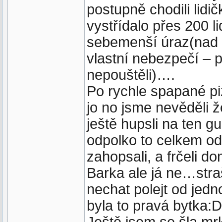
postupně chodili lid
vystřídalo přes 200 l
sebemenší úraz(nad 
vlastní nebezpečí – p
nepouštěli)….
Po rychle spapané p
jo no jsme nevěděli 
ještě hupsli na ten g
odpolko to celkem od
zahopsali, a frčeli 
Barka ale já ne…stra
nechat polejt od jed
byla to pravá bytka:D