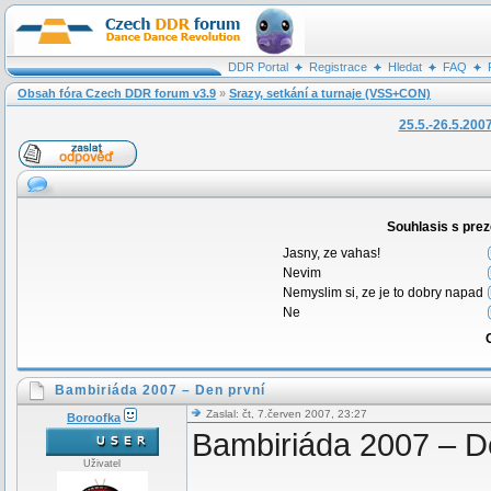
DDR Portal
Registrace
Hledat
FAQ
Obsah fóra Czech DDR forum v3.9
»
Srazy, setkání a turnaje (VSS+CON)
25.5.-26.5.200
Souhlasis s pre
Jasny, ze vahas!
Nevim
Nemyslim si, ze je to dobry napad
Ne
Bambiriáda 2007 – Den první
Zaslal: čt, 7.červen 2007, 23:27
Boroofka
Bambiriáda 2007 – D
Uživatel