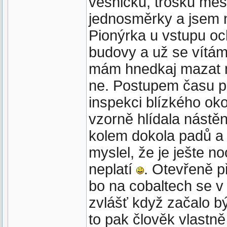
vesničku, trošku měs
jednosměrky a jsem 
Pionýrka u vstupu och
budovy a už se vítá
mám hnedkaj mazat 
ne. Postupem času při
inspekci blízkého oko
vzorně hlídala nástě
kolem dokola padů a 
myslel, že je ješte no
neplatí
. Otevřeně p
bo na cobaltech se v
zvlášť když začalo b
to pak člověk vlastn