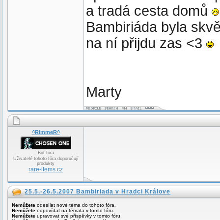
a tradá cesta domů
Bambiriáda byla skvě
na ní přijdu zas <3
Marty
^RimmeR^
Bot fora
Uživatelé tohoto fóra doporučují
produkty
rare-items.cz
25.5.-26.5.2007 Bambiriada v Hradci Králove
Nemůžete
odesílat nové téma do tohoto fóra.
Nemůžete
odpovídat na témata v tomto fóru.
Nemůžete
upravovat své příspěvky v tomto fóru.