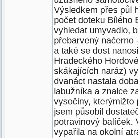
Výsledkem přes půl ho
počet doteku Bílého 
vyhledat umyvadlo, b
přebarvený načerno - 
a také se dost nanos
Hradeckého Hordového
skákajících naráz) v
dvanáct nastala doba
labužníka a znalce za
vysočiny, kterýmižto 
jsem působil dostate
potravinový balíček.
vypařila na okolní at