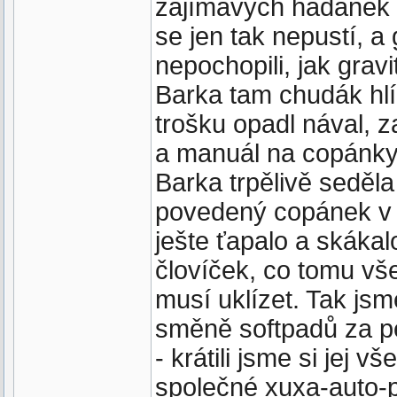
zajímavých hádanek a
se jen tak nepustí, a
nepochopili, jak gravi
Barka tam chudák hl
trošku opadl nával, z
a manuál na copánky 
Barka trpělivě seděl
povedený copánek v 
ješte ťapalo a skákal
človíček, co tomu vše
musí uklízet. Tak jsme
směně softpadů za pe
- krátili jsme si jej 
společné xuxa-auto-p