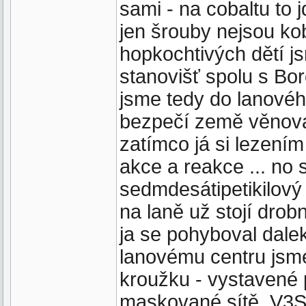
sami - na cobaltu to j
jen šrouby nejsou k
hopkochtivých dětí js
stanovišť spolu s Bor
jsme tedy do lanovéh
bezpečí země věnovat
zatímco já si lezením
akce a reakce ... no 
sedmdesátipetikilový
na laně už stojí drob
ja se pohyboval dalek
lanovému centru jsme 
kroužku - vystavené p
maskované sítě, V3S-