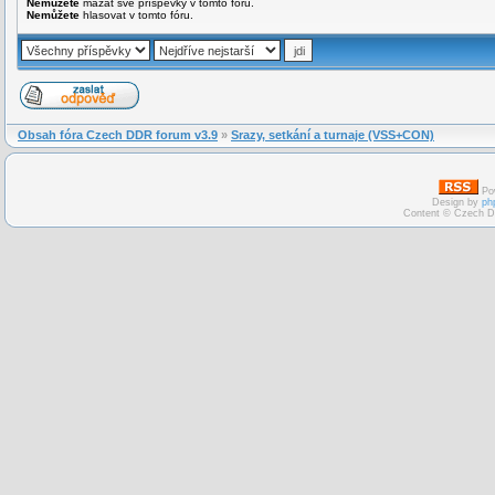
Nemůžete
mazat své příspěvky v tomto fóru.
Nemůžete
hlasovat v tomto fóru.
Obsah fóra Czech DDR forum v3.9
»
Srazy, setkání a turnaje (VSS+CON)
Po
Design by
ph
Content © Czech D