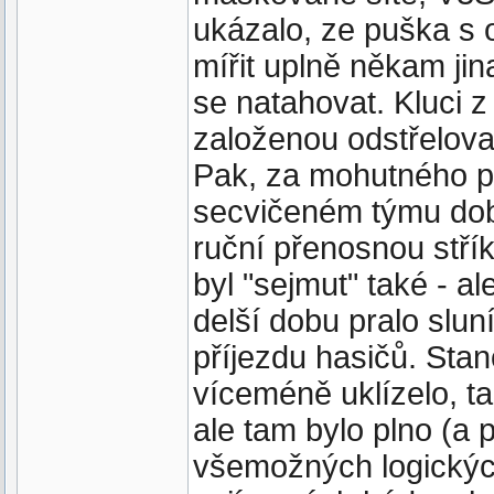
ukázalo, ze puška s 
mířit uplně někam jin
se natahovat. Kluci z 
založenou odstřelova
Pak, za mohutného p
secvičeném týmu dob
ruční přenosnou střík
byl "sejmut" také - a
delší dobu pralo slun
příjezdu hasičů. Stan
víceméně uklízelo, t
ale tam bylo plno (a p
všemožných logickýc