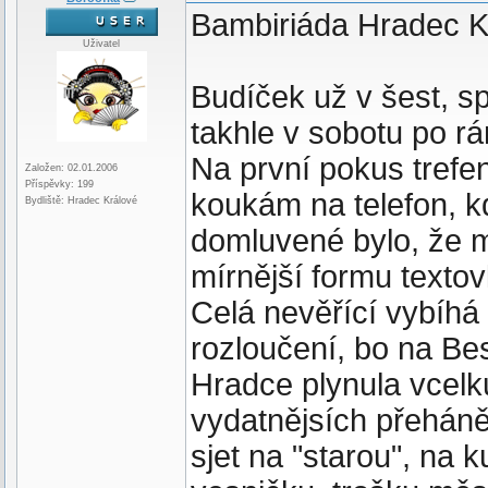
Bambiriáda Hradec K
Uživatel
Budíček už v šest, sp
takhle v sobotu po r
Na první pokus trefen
Založen: 02.01.2006
Příspěvky: 199
koukám na telefon, k
Bydliště: Hradec Králové
domluvené bylo, že mě
mírnější formu texto
Celá nevěřící vybíhá
rozloučení, bo na Bes
Hradce plynula vcelk
vydatnějsích přeháněk
sjet na "starou", na 