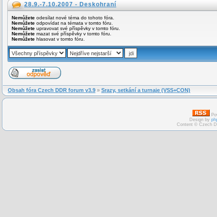
28.9.-7.10.2007 - Deskohraní
Nemůžete
odesílat nové téma do tohoto fóra.
Nemůžete
odpovídat na témata v tomto fóru.
Nemůžete
upravovat své příspěvky v tomto fóru.
Nemůžete
mazat své příspěvky v tomto fóru.
Nemůžete
hlasovat v tomto fóru.
Obsah fóra Czech DDR forum v3.9
»
Srazy, setkání a turnaje (VSS+CON)
Po
Design by
ph
Content © Czech D