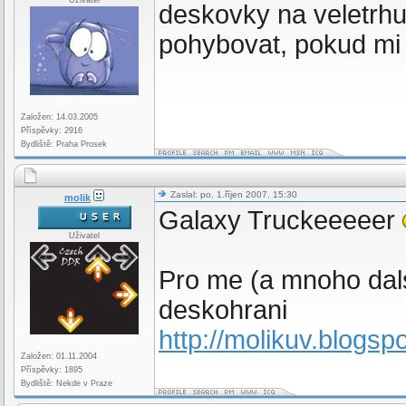
Uživatel
deskovky na veletrhu 
pohybovat, pokud mi t
Založen: 14.03.2005
Příspěvky: 2916
Bydliště: Praha Prosek
Zaslal: po, 1.říjen 2007, 15:30
molik
Galaxy Truckeeeeer
Uživatel
Pro me (a mnoho dalsi
deskohrani
http://molikuv.blogs
Založen: 01.11.2004
Příspěvky: 1895
Bydliště: Nekde v Praze