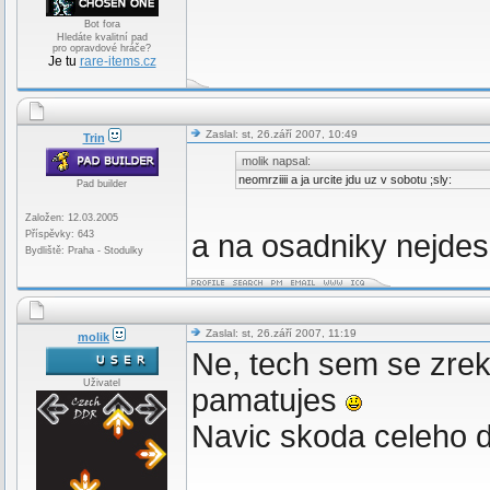
Bot fora
Hledáte kvalitní pad
pro opravdové hráče?
Je tu
rare-items.cz
Zaslal: st, 26.září 2007, 10:49
Trin
molik napsal:
neomrziiii a ja urcite jdu uz v sobotu ;sly:
Pad builder
Založen: 12.03.2005
Příspěvky: 643
a na osadniky nejde
Bydliště: Praha - Stodulky
Zaslal: st, 26.září 2007, 11:19
molik
Ne, tech sem se zrekl
Uživatel
pamatujes
Navic skoda celeho d