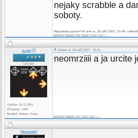
nejaky scrabble a da
soboty.
Naposledy upravil Trin dne st, 26.září 2007, 10:49, celkov
Zaslal: st, 26.září 2007, 10:41
molik
neomrziiii a ja urcite 
Uživatel
Založen: 01.11.2004
Příspěvky: 1895
Bydliště: Nekde v Praze
^RimmeR^