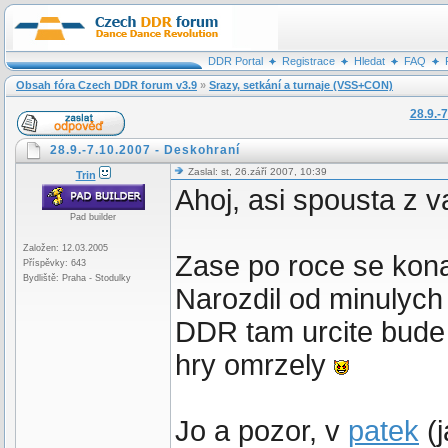
DDR Portal
Registrace
Hledat
FAQ
Obsah fóra Czech DDR forum v3.9
»
Srazy, setkání a turnaje (VSS+CON)
28.9.-
28.9.-7.10.2007 - Deskohraní
Zaslal: st, 26.září 2007, 10:39
Trin
Ahoj, asi spousta z vas
Pad builder
Založen: 12.03.2005
Zase po roce se ko
Příspěvky: 643
Bydliště: Praha - Stodulky
Narozdil od minulych 
DDR tam urcite bude
hry omrzely
Jo a pozor, v
patek
(j