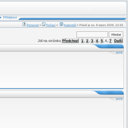
Přihlášení
Personál
«
Počasí
«
Kalendář
« Právě je so, 8.srpen 2026, 12:32
Jdi na stránku
Předchozí
1
,
2
,
3
,
4
,
5
,
6
,
7
Další