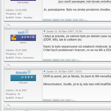
(pro starší pamatujete, kde bývalo umíst
Pad builder
Jo, pamatujeme. Bylo na siroke prostorne chodbe,
Založen: 12.03.2005
Příspěvky: 643
Bydliště: Praha - Stodulky
Zaslal: út, 30.říjen 2007, 22:58
xsoft
I kdyz je pravda, ze nahore bylo po delsim case c
(DDR, Wii), tak to celkem slo.
Admin
Navic to bylo separovane od ostatnich mistnosti, t
Chtel bych podekovat i hracum, co se na Wii a DDR
Založen: 25.07.2004
Příspěvky: 4714
Bydliště: Praha, Hostomice
Zaslal: út, 30.říjen 2007, 23:01
Arlondia
DDR je jasné, jen je škoda, že jsem to Wii nenašla
Uživatel
Mimochodem, Xsofte, jsi to ty, kdo tam měl bratříčk
Založen: 28.10.2007
Příspěvky: 16
Bydliště: Praha 5