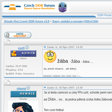
DDR Portal
Obsah fóra Czech DDR forum v3.9
»
Srazy, setkání a turnaje (VSS+CON)
Zaslal: út, 30.říjen 2007, 13:26
xsoft
Admin
žába
žába
-
- žába ....
Založen: 25.07.2004
(nj, proste situacni.. .ale dobry)
Příspěvky: 4714
Bydliště: Praha, Hostomice
Zaslal: út, 30.říjen 2007, 13:39
trilenid
Ja si teda camcon a cely FFs uzil, vzivote jsem n
Newbie
ad ŽÁBA... no... ta jedna pěkná zrzka fotila žábová
Ten cool-fotbal