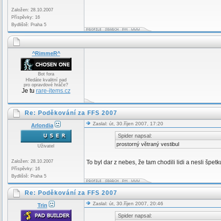
Založen: 28.10.2007
Příspěvky: 16
Bydliště: Praha 5
^RimmeR^
Bot fora
Hledáte kvalitní pad
pro opravdové hráče?
Je tu
rare-items.cz
Re: Poděkování za FFS 2007
Zaslal: út, 30.říjen 2007, 17:20
Arlondia
Spider napsal:
prostorný větraný vestibul
Uživatel
Založen: 28.10.2007
To byl dar z nebes, že tam chodili lidi a nesli š
Příspěvky: 16
Bydliště: Praha 5
Re: Poděkování za FFS 2007
Zaslal: út, 30.říjen 2007, 20:46
Trin
Spider napsal: