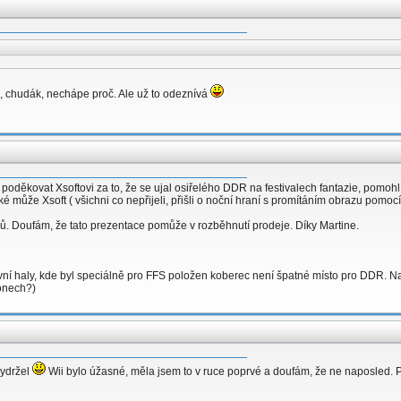
on, chudák, nechápe proč. Ale už to odeznívá
 poděkovat Xsoftovi za to, že se ujal osiřelého DDR na festivalech fantazie, pomoh
 může Xsoft ( všichni co nepřijeli, přišli o noční hraní s promítáním obrazu pomoc
ů. Doufám, že tato prezentace pomůže v rozběhnutí prodeje. Díky Martine.
ovní haly, kde byl speciálně pro FFS položen koberec není špatné místo pro DDR. Na
onech?)
vydržel
Wii bylo úžasné, měla jsem to v ruce poprvé a doufám, že ne naposled. 