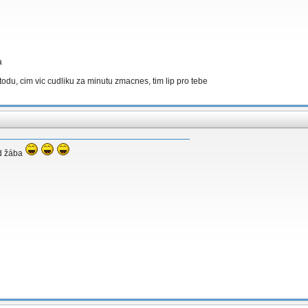
a
metodu, cim vic cudliku za minutu zmacnes, tim lip pro tebe
ád žába