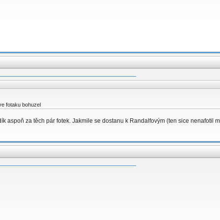
 ve fotaku bohuzel
 tak dík aspoň za těch pár fotek. Jakmile se dostanu k Randalfovým (ten sice nenafot