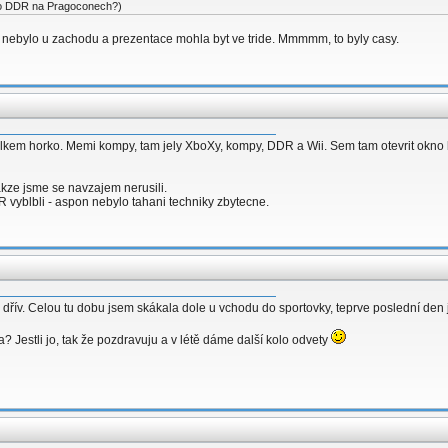
ěno DDR na Pragoconech?)
 nebylo u zachodu a prezentace mohla byt ve tride. Mmmmm, to byly casy.
elkem horko. Memi kompy, tam jely XboXy, kompy, DDR a Wii. Sem tam otevrit okno by
akze jsme se navzajem nerusili.
 vyblbli - aspon nebylo tahani techniky zbytecne.
 dřív. Celou tu dobu jsem skákala dole u vchodu do sportovky, teprve poslední den 
a? Jestli jo, tak že pozdravuju a v létě dáme další kolo odvety