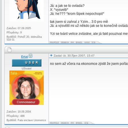
Já: a jak se to ovlada?
X: *vysvetli*
Já: he??? *krom šipek nepochopil*
tak jsem si zahral z Yzim... 3:0 pro mě
Já: a výsvětlí mi už někdo jak se to konečně ovlád
Založen: 07.09.2005
Příspěvky: 9
Yzi se tváril velice zvlástne, ale já fakt pouzival 
Bydliště: Pohoří 20, dobruška
518 01
Zaslal: út, 30.říjen 2007, 15:47
Ertai
no sem až včera na ekonomce zjistil že jsem poř
Uživatel
Založen: 19.09.2004
Příspěvky: 486
Bydliště: Fala enclave Litomerice