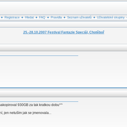
Registrace
Hledat
FAQ
Pravidla
Seznam uživatelů
Uživatelské skupiny
25.-28.10.2007 Festival Fantazie Speciál, Chotěboř
enakopiroval 930GB za tak kratkou dobu^^
ní, jen netuším jak se jmenovala...