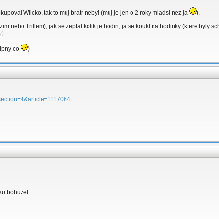
kupoval Wiicko, tak to muj bratr nebyl (muj je jen o 2 roky mladsi nez ja
).
im nebo Trillem), jak se zeptal kolik je hodin, ja se koukl na hodinky (ktere byly 
y).
tipny co
)
section=4&article=1117064
aku bohuzel