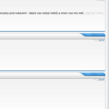
schovany pod rukavem - takze cas nebyl videt) a onen cas mu rekl.
(vtip byl v tom,