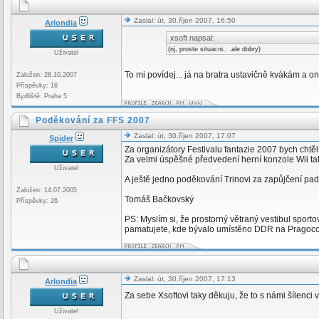
Zaslal: út, 30.říjen 2007, 16:50
Arlondia
xsoft napsal:
(nj, proste situacni.. .ale dobry)
Uživatel
To mi povídej... já na bratra ustavičně kvákám a 
Založen: 28.10.2007
Příspěvky: 16
Bydliště: Praha 5
Poděkování za FFS 2007
Zaslal: út, 30.říjen 2007, 17:07
Spider
Za organizátory Festivalu fantazie 2007 bych chtěl
Za velmi úspěšné předvedení herní konzole Wii také
Uživatel
A ještě jedno poděkování Trinovi za zapůjčení pad
Založen: 14.07.2005
Tomáš Bačkovský
Příspěvky: 26
PS: Myslím si, že prostorný větraný vestibul sport
pamatujete, kde bývalo umístěno DDR na Pragoc
Zaslal: út, 30.říjen 2007, 17:13
Arlondia
Za sebe Xsoftovi taky děkuju, že to s námi šílenci 
Uživatel