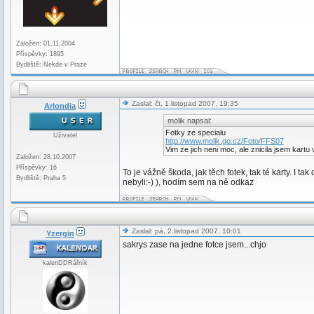
Založen: 01.11.2004
Příspěvky: 1895
Bydliště: Nekde v Praze
Zaslal: čt, 1.listopad 2007, 19:35
Arlondia
molik napsal:
Fotky ze specialu
Uživatel
http://www.molik.go.cz/Foto/FFS07
Vim ze jich neni moc, ale znicila jsem kartu
Založen: 28.10.2007
Příspěvky: 16
To je vážně škoda, jak těch fotek, tak té karty. I
Bydliště: Praha 5
nebyli:-) ), hodím sem na ně odkaz
Zaslal: pá, 2.listopad 2007, 10:01
Yzergin
sakrys zase na jedne fotce jsem...chjo
kalenDDRářník