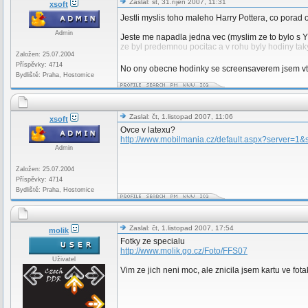
Zaslal: st, 31.říjen 2007, 11:31
xsoft
Jestli myslis toho maleho Harry Pottera, co porad o
Admin
Jeste me napadla jedna vec (myslim ze to bylo s Yz
ze byl predemnou pocitac a v rohu byly hodiny tak
Založen: 25.07.2004
Příspěvky: 4714
No ony obecne hodinky se screensaverem jsem v
Bydliště: Praha, Hostomice
Zaslal: čt, 1.listopad 2007, 11:06
xsoft
Ovce v latexu?
http://www.mobilmania.cz/default.aspx?server=1&
Admin
Založen: 25.07.2004
Příspěvky: 4714
Bydliště: Praha, Hostomice
Zaslal: čt, 1.listopad 2007, 17:54
molik
Fotky ze specialu
http://www.molik.go.cz/Foto/FFS07
Uživatel
Vim ze jich neni moc, ale znicila jsem kartu ve fot