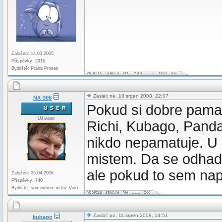
Založen: 14.03.2005
Příspěvky: 2916
Bydliště: Praha Prosek
Zaslal: ne, 10.srpen 2008, 22:07
NX-306
Pokud si dobre pamatuj
Uživatel
Richi, Kubago, Panda
nikdo nepamatuje. U 
mistem. Da se odhad
ale pokud to sem nap
Založen: 05.04.2006
Příspěvky: 740
Bydliště: somewhere in the Void
Zaslal: po, 11.srpen 2008, 14:51
kubago