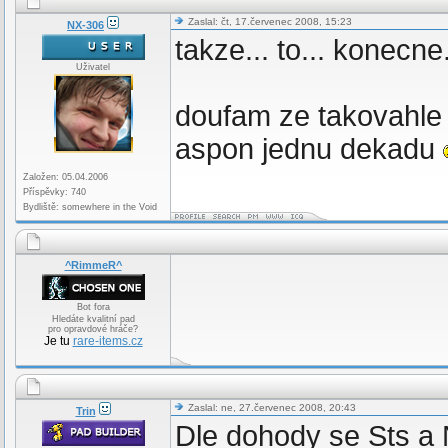
Zaslal: čt, 17.červenec 2008, 15:23
NX-306
takze... to... konecne
Uživatel
doufam ze takovahle
aspon jednu dekadu
Založen: 05.04.2006
Příspěvky: 740
Bydliště: somewhere in the Void
^RimmeR^
Bot fora
Hledáte kvalitní pad
pro opravdové hráče?
Je tu
rare-items.cz
Zaslal: ne, 27.červenec 2008, 20:43
Trin
Dle dohody se Sts a 