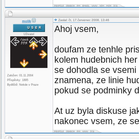
Zaslal: čt, 17.červenec 2008, 13:46
molik
Ahoj vsem,
Uživatel
doufam ze tenhle pr
kolem hudebnich her
se dohodla se vsemi 
Založen: 01.11.2004
znamena, ze linie hu
Příspěvky: 1895
Bydliště: Nekde v Praze
pokud se podminky d
At uz byla diskuse jak
nakonec vsem, ze se 