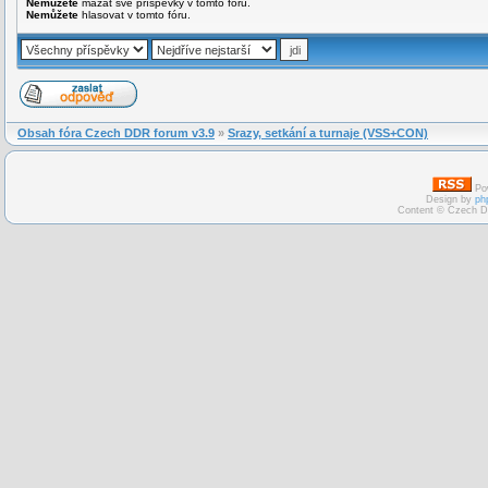
Nemůžete
mazat své příspěvky v tomto fóru.
Nemůžete
hlasovat v tomto fóru.
Obsah fóra Czech DDR forum v3.9
»
Srazy, setkání a turnaje (VSS+CON)
Po
Design by
ph
Content © Czech D