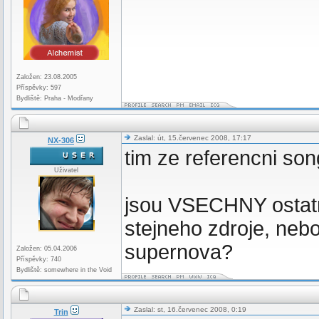
Založen: 23.08.2005
Příspěvky: 597
Bydliště: Praha - Modřany
Zaslal: út, 15.červenec 2008, 17:17
NX-306
tim ze referencni son
Uživatel
jsou VSECHNY ostatn
stejneho zdroje, neb
supernova?
Založen: 05.04.2006
Příspěvky: 740
Bydliště: somewhere in the Void
Zaslal: st, 16.červenec 2008, 0:19
Trin