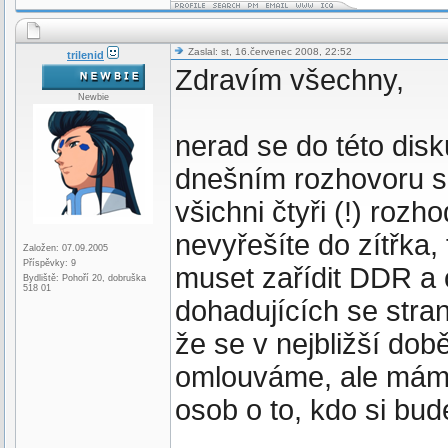
Zaslal: st, 16.červenec 2008, 22:52
trilenid
Zdravím všechny,
Newbie
nerad se do této dis
dnešním rozhovoru s
všichni čtyři (!) rozh
nevyřešíte do zítřka, 
Založen: 07.09.2005
Příspěvky: 9
muset zařídit DDR a o
Bydliště: Pohoří 20, dobruška
518 01
dohadujících se stran
že se v nejbližší do
omlouváme, ale máme i
osob o to, kdo si bud