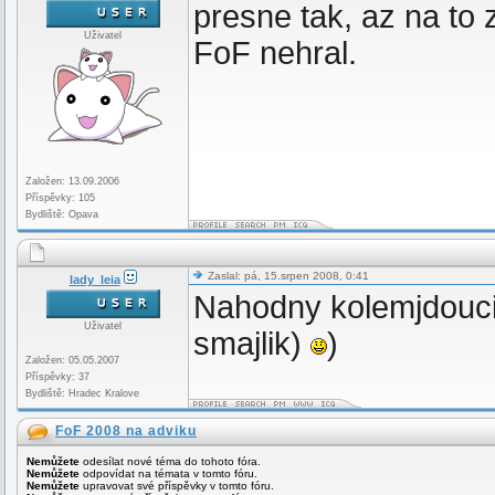
presne tak, az na to 
Uživatel
FoF nehral.
Založen: 13.09.2006
Příspěvky: 105
Bydliště: Opava
Zaslal: pá, 15.srpen 2008, 0:41
lady_leia
Nahodny kolemjdouci b
Uživatel
smajlik)
)
Založen: 05.05.2007
Příspěvky: 37
Bydliště: Hradec Kralove
FoF 2008 na adviku
Nemůžete
odesílat nové téma do tohoto fóra.
Nemůžete
odpovídat na témata v tomto fóru.
Nemůžete
upravovat své příspěvky v tomto fóru.