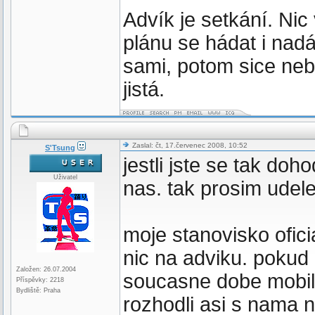
Advík je setkání. Ni
plánu se hádat i nadá
sami, potom sice neb
jistá.
Zaslal: čt, 17.červenec 2008, 10:52
S'Tsung
jestli jste se tak doh
Uživatel
nas. tak prosim udelejt
moje stanovisko ofic
nic na adviku. pokud
Založen: 26.07.2004
soucasne dobe mobil).
Příspěvky: 2218
Bydliště: Praha
rozhodli asi s nama n