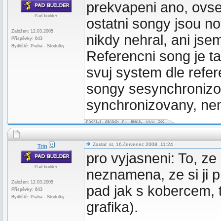
prekvapeni ano, ov
Pad builder
ostatni songy jsou no
Založen: 12.03.2005
nikdy nehral, ani jse
Příspěvky: 643
Bydliště: Praha - Stodulky
Referencni song je t
svuj system dle refer
songy sesynchronizov
synchronizovany, nem
Zaslal: st, 16.červenec 2008, 11:24
Trin
pro vyjasneni: To, ze
Pad builder
neznamena, ze si ji p
Založen: 12.03.2005
pad jak s kobercem, 
Příspěvky: 643
Bydliště: Praha - Stodulky
grafika).