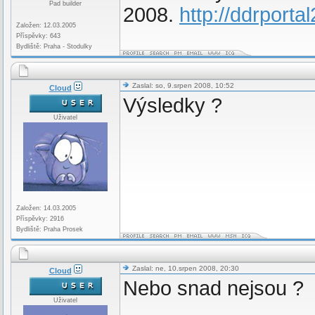
Pad builder
2008.
http://ddrporta
Založen: 12.03.2005
Příspěvky: 643
Bydliště: Praha - Stodulky
Zaslal: so, 9.srpen 2008, 10:52
Cloud
Výsledky ?
Uživatel
Založen: 14.03.2005
Příspěvky: 2916
Bydliště: Praha Prosek
Zaslal: ne, 10.srpen 2008, 20:30
Cloud
Nebo snad nejsou ?
Uživatel