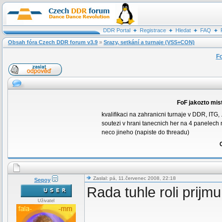
DDR Portal
Registrace
Hledat
FAQ
Obsah fóra Czech DDR forum v3.9
»
Srazy, setkání a turnaje (VSS+CON)
Fo
FoF jakozto mis
kvalifikaci na zahranicni turnaje v DDR, ITG, .
soutezi v hrani tanecnich her na 4 panelech 
neco jineho (napiste do threadu)
Zaslal: pá, 11.červenec 2008, 22:18
Seqoy
Rada tuhle roli prijmu
Uživatel