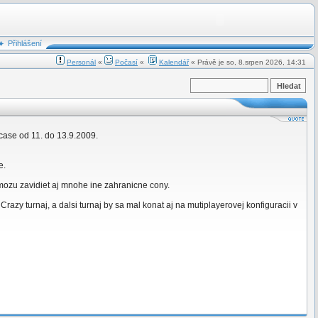
Přihlášení
Personál
«
Počasí
«
Kalendář
« Právě je so, 8.srpen 2026, 14:31
 case od 11. do 13.9.2009.
e.
 mozu zavidiet aj mnohe ine zahranicne cony.
razy turnaj, a dalsi turnaj by sa mal konat aj na mutiplayerovej konfiguracii v