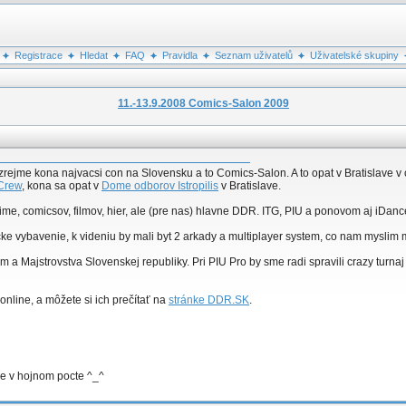
Registrace
Hledat
FAQ
Pravidla
Seznam uživatelů
Uživatelské skupiny
11.-13.9.2008 Comics-Salon 2009
ozrejme kona najvacsi con na Slovensku a to Comics-Salon. A to opat v Bratislave v
Crew
, kona sa opat v
Dome odborov Istropilis
v Bratislave.
ime, comicsov, filmov, hier, ale (pre nas) hlavne DDR. ITG, PIU a ponovom aj iDanc
cke vybavenie, k videniu by mali byt 2 arkady a multiplayer system, co nam myslim
 Majstrovstva Slovenskej republiky. Pri PIU Pro by sme radi spravili crazy turnaj C
nline, a môžete si ich prečítať na
stránke DDR.SK
.
me v hojnom pocte ^_^