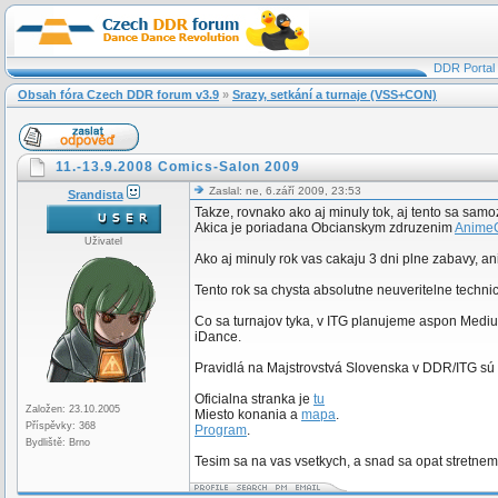
DDR Portal
Obsah fóra Czech DDR forum v3.9
»
Srazy, setkání a turnaje (VSS+CON)
11.-13.9.2008 Comics-Salon 2009
Zaslal: ne, 6.září 2009, 23:53
Srandista
Takze, rovnako ako aj minuly tok, aj tento sa sam
Akica je poriadana Obcianskym zdruzenim
Anime
Uživatel
Ako aj minuly rok vas cakaju 3 dni plne zabavy, an
Tento rok sa chysta absolutne neuveritelne techni
Co sa turnajov tyka, v ITG planujeme aspon Medium a
iDance.
Pravidlá na Majstrovstvá Slovenska v DDR/ITG sú o
Oficialna stranka je
tu
Založen: 23.10.2005
Miesto konania a
mapa
.
Příspěvky: 368
Program
.
Bydliště: Brno
Tesim sa na vas vsetkych, a snad sa opat stretne