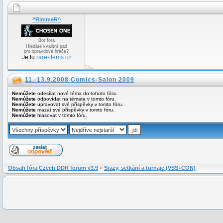
^RimmeR^
Bot fora
Hledáte kvalitní pad
pro opravdové hráče?
Je tu
rare-items.cz
11.-13.9.2008 Comics-Salon 2009
Nemůžete
odesílat nové téma do tohoto fóra.
Nemůžete
odpovídat na témata v tomto fóru.
Nemůžete
upravovat své příspěvky v tomto fóru.
Nemůžete
mazat své příspěvky v tomto fóru.
Nemůžete
hlasovat v tomto fóru.
Obsah fóra Czech DDR forum v3.9
»
Srazy, setkání a turnaje (VSS+CON)