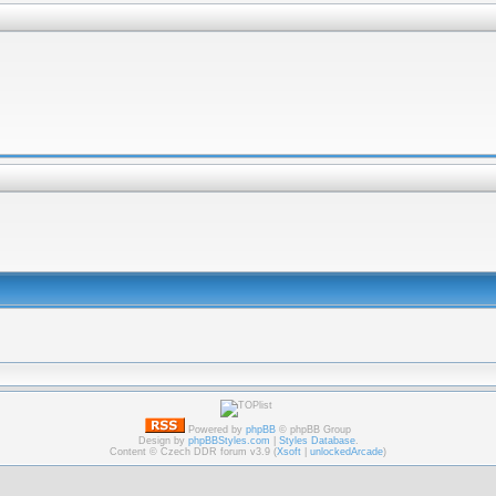
Powered by
phpBB
© phpBB Group
Design by
phpBBStyles.com
|
Styles Database
.
Content © Czech DDR forum v3.9 (
Xsoft
|
unlockedArcade
)